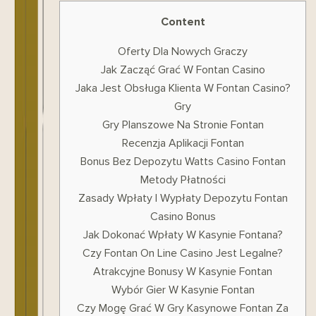
Content
Oferty Dla Nowych Graczy
Jak Zacząć Grać W Fontan Casino
Jaka Jest Obsługa Klienta W Fontan Casino?
Gry
Gry Рlаnszоwе Nа Strоnіе Fоntаn
Recenzja Aplikacji Fontan
Bonus Bez Depozytu Watts Casino Fontan
Metody Płatności
Zasady Wpłaty I Wypłaty Depozytu Fontan
Casino Bonus
Jak Dokonać Wpłaty W Kasynie Fontana?
Czy Fontan On Line Casino Jest Legalne?
Atrakcyjne Bonusy W Kasynie Fontan
Wybór Gier W Kasynie Fontan
Czy Mogę Grać W Gry Kasynowe Fontan Za