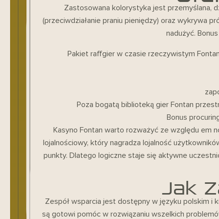
Zastosowana kolorystyka jest przemyślana, 
(przeciwdziałanie praniu pieniędzy) oraz wykrywa p
nadużyć. Bonus 
Pakiet raffgier w czasie rzeczywistym Fonta
zаро
Poza bogatą biblioteką gier Fontan przes
Bonus procuring
Kasyno Fontan warto rozważyć ze względu em now
lojalnościowy, który nagradza lojalność użytkownikó
punkty. Dlatego logiczne staje się aktywne uczest
Jak Z
Zespół wsparcia jest dostępny w języku polskim i k
są gotowi pomóc w rozwiązaniu wszelkich problemów 