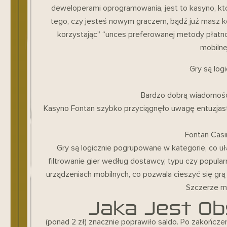
deweloperami oprogramowania, jеst tо kasyno, któr
tego, czy jesteś nowym graczem, bądź już masz kon
korzystając” “unces preferowanej metody płatno
mobilne
Gry są log
Bardzo dobrą wiadomości
Kasyno Fontan szybko przyciągnęło uwagę entuzjast
Fontan Casi
Gry są logicznie pogrupowane w kategorie, co u
filtrowanie gier według dostawcy, typu czy popula
urządzeniach mobilnych, co pozwala cieszyć się grą 
Szсzеrzе mó
Jaka Jest Ob
(ponad 2 zł) znacznie poprawiło saldo. Po zakończe