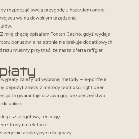
aby rozpocząć swoją przygodę z hazardem online.
 miejscu we na dowolnym urządzeniu.
tułów.
 Z miłą chęcią opisałem Fontan Casino, gdyż wydaje
boru bonusów, a na stronie nie brakuje dodatkowych
d razu musimy przyznać, że nasza oferta raffgier
płaty
ji wypłaty zależy od wybranej metody – e-portfele
 depozyt zależy z metody płatności, light beer
icencja ta gwarantuje uczciwą grę, bezpieczeństwo
du online.”
odną i szczegółową recenzję.
m strony na telefonie.
zególnie atrakcyjnym dla graczy.