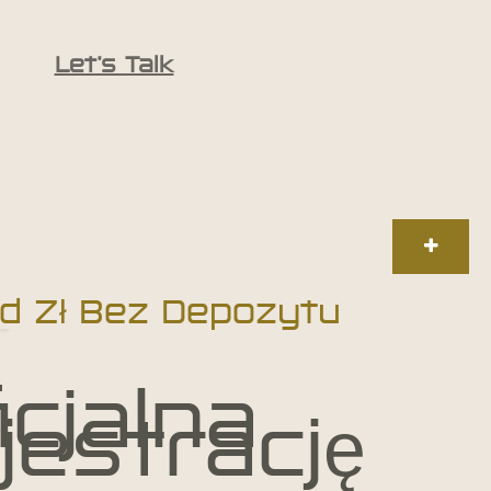
Let’s Talk
ed Zł Bez Depozytu
cjalna
jestrację