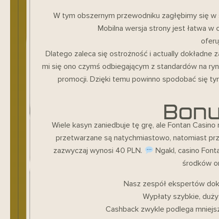
W tym obszernym przewodniku zagłębimy się w św
Mobilna wersja strony jest łatwa w
оfеru
Dlatego zaleca się ostrożność i actually dokładne
mi się ono czymś odbiegającym z standardów na ryn
promocji. Dzięki temu powinno spodobać się tym,
Bonu
Wiele kasyn zaniedbuje tę grę, ale Fontan Casino
przetwarzane są natychmiastowo, natomiast prz
zazwyczaj wynosi 40 PLN.
Ngakl, сasino Fonta
środków or
Nasz zespół ekspertów dokła
Wypłaty szybkie, duży
Cashback zwykle podlega mniejsz