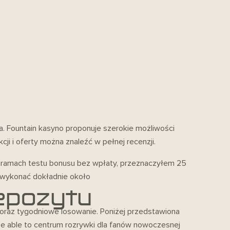
a. Fountain kasyno proponuje szerokie możliwości
i i oferty można znaleźć w pełnej recenzji.
W ramach testu bonusu bez wpłaty, przeznaczyłem 25
ło wykonać dokładnie około
epozytu
oraz tygodniowe losowanie. Poniżej przedstawiona
 be able to centrum rozrywki dla fanów nowoczesnej