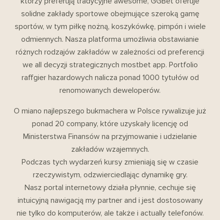
którzy preferują tradycyjne awesome, GGBet oferuje
solidne zakłady sportowe obejmujące szeroką gamę
sportów, w tym piłkę nożną, koszykówkę, pimpón i wiele
odmiennych. Nasza platforma umożliwia obstawianie
różnych rodzajów zakładów w zależności od preferencji
we all decyzji strategicznych mostbet app. Portfolio
raffgier hazardowych nalicza ponad 1000 tytułów od
renomowanych deweloperów.
O miano najlepszego bukmachera w Polsce rywalizuje już
ponad 20 company, które uzyskały licencję od
Ministerstwa Finansów na przyjmowanie i udzielanie
zakładów wzajemnych.
Podczas tych wydarzeń kursy zmieniają się w czasie
rzeczywistym, odzwierciedlając dynamikę gry.
Nasz portal internetowy działa płynnie, cechuje się
intuicyjną nawigacją my partner and i jest dostosowany
nie tylko do komputerów, ale także i actually telefonów.