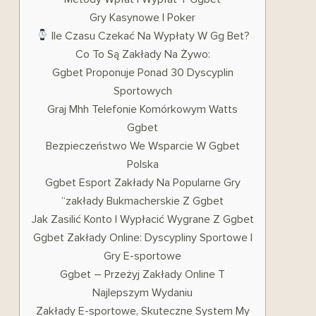
Gry Kasynowe I Poker
Ile Czasu Czekać Na Wypłaty W Gg Bet?
Co To Są Zakłady Na Żywo:
Ggbet Proponuje Ponad 30 Dyscyplin
Sportowych
Graj Mhh Telefonie Komórkowym Watts
Ggbet
Bezpieczeństwo We Wsparcie W Ggbet
Polska
Ggbet Esport Zakłady Na Popularne Gry
“zakłady Bukmacherskie Z Ggbet
Jak Zasilić Konto I Wypłacić Wygrane Z Ggbet
Ggbet Zakłady Online: Dyscypliny Sportowe I
Gry E-sportowe
Ggbet – Przeżyj Zakłady Online T
Najlepszym Wydaniu
Zakłady E-sportowe, Skuteczne System My