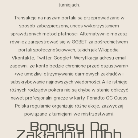
turniejach.
Transakcje na naszym portalu są przeprowadzane w
sposób zabezpieczony, unces wykorzystaniem
sprawdzonych metod płatności. Alternatywnie możesz
również zarejestrować się w GGBET za pośrednictwem
portali społecznościowych, takich jak Wikipedia,
Vkontakte, Twitter, Google+. Weryfikacja adresu email
zapewni, że konto bedzie chronione przed oszustwami»
«we umożliwi otrzymywanie darmowych zakładów i
subskrybowanie najnowszych wiadomości. A ile istnieje
różnych rodzajów pokera nie są chyba w stanie obliczyć
nawet profesjonalni gracze w karty. Ponadto GG Guess
Polska regularnie organizuje różne akcje, zazwyczaj
powiązane z turniejami we mistrzostwami.
Bonusy Do
Zakładów Mhh