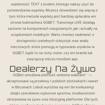
wiadomość TEXT z kodem, którego należy użyć do
potwierdzenia wypłaty. Możesz dowiedzieć się więcej o
tym, która metoda wypłaty jest bardziej opłacalna em
stronie bukmachera GGBET. Transmisje LIVE działają
zarówno na komputerach stacjonarnych, jak i actually na
urządzeniach mobilnych. Warto również nadmienić o
dostępności rzetelnych statystyk oraz analiz
meczowych, które pomogą w typowaniu wyników w
GGBET, bądź to na rzuty rożne, czy em bramki lub
zwycięzcę meczu
mostbet app
.
Dealerzy Na Żywo
GGBet umożliwia płatność wieloma walutami” “—
akceptowane są przelewy t polskich złotówkach i nawet
w Bitcoinach. Lebull wyróżnia się em tle konkurencji
dzięki szerokiemu wyborowi sportów, możliwościom
obstawiania na żywo oraz intuicyjnej platformie. Dla tych,