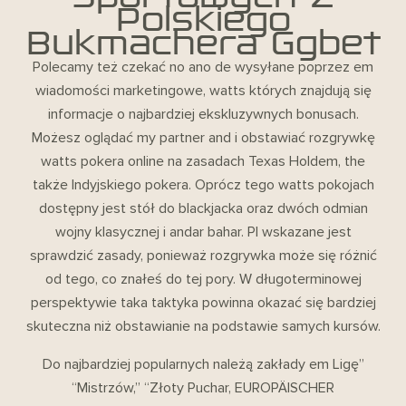
Polskiego
Bukmachera Ggbet
Polecamy też czekać no ano de wysyłane poprzez em
wiadomości marketingowe, watts których znajdują się
informacje o najbardziej ekskluzywnych bonusach.
Możesz oglądać my partner and i obstawiać rozgrywkę
watts pokera online na zasadach Texas Holdem, the
także Indyjskiego pokera. Oprócz tego watts pokojach
dostępny jest stół do blackjacka oraz dwóch odmian
wojny klasycznej i andar bahar. Pl wskazane jest
sprawdzić zasady, ponieważ rozgrywka może się różnić
od tego, co znałeś do tej pory. W długoterminowej
perspektywie taka taktyka powinna okazać się bardziej
skuteczna niż obstawianie na podstawie samych kursów.
Do najbardziej popularnych należą zakłady em Ligę”
“Mistrzów,” “Złoty Puchar, EUROPÄISCHER