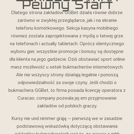
Pewny Start
Dlatego strona zakładów GGBet działa równie dobrze
zarówno w zwykłej przeglądarce, jak i na ekranie
telefonu komórkowego. Sekcja kasyna mobilnego
również została zaprojektowana z myślą o łatwej grze
na telefonach i actually tabletach. Oprócz identycznego
wyboru gier, wszystkie promocje i bonusy są dostępne
dla klienta na jego gadżecie. Dziś obstawiać sport online
masz możliwość u setek bukmacherów internetowych.
Ale nie wszyscy strony działają legalnie i ponoszą
odpowiedzialność za swoje czyny. Jeśli chodzi o
bukmachera GGBet, to firma posiada licencję operatora z
Curacao, company pozwala jej em przyjmowanie
zakładów od polskich graczy.
Kursy nie und nimmer grają – pierwszą we w zasadzie
podstawową wskazówką dotyczącą obstawiania
zakładów bukmacherskich jest to, że zajecia z mhh