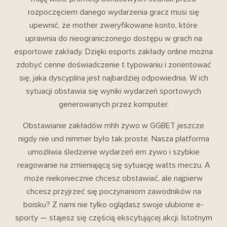
rozpoczęciem danego wydarzenia gracz musi się
upewnić, że mother zweryfikowane konto, które
uprawnia do nieograniczonego dostępu w grach na
esportowe zakłady. Dzięki esports zakłady online można
zdobyć cenne doświadczenie t typowaniu i zorientować
się, jaka dyscyplina jest najbardziej odpowiednia. W ich
sytuacji obstawia się wyniki wydarzeń sportowych
generowanych przez komputer.
Obstawianie zakładów mhh żywo w GGBET jeszcze
nigdy nie und nimmer było tak proste. Nasza platforma
umożliwia śledzenie wydarzeń em żywo i szybkie
reagowanie na zmieniającą się sytuację watts meczu. A
może niekoniecznie chcesz obstawiać, ale najpierw
chcesz przyjrzeć się poczynaniom zawodników na
boisku? Z nami nie tylko oglądasz swoje ulubione e-
sporty — stajesz się częścią ekscytującej akcji. Istotnym