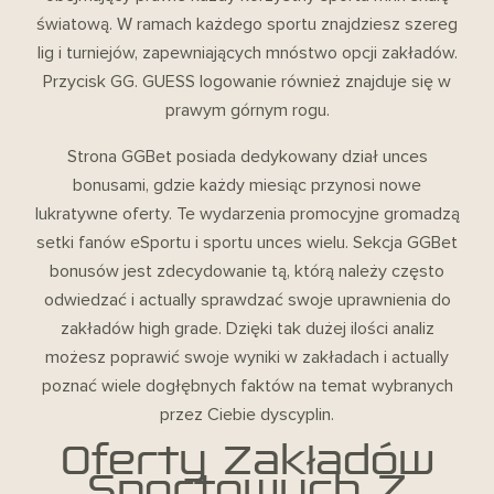
światową. W ramach każdego sportu znajdziesz szereg
lig i turniejów, zapewniających mnóstwo opcji zakładów.
Przycisk GG. GUESS logowanie również znajduje się w
prawym górnym rogu.
Strona GGBet posiada dedykowany dział unces
bonusami, gdzie każdy miesiąc przynosi nowe
lukratywne oferty. Te wydarzenia promocyjne gromadzą
setki fanów eSportu i sportu unces wielu. Sekcja GGBet
bonusów jest zdecydowanie tą, którą należy często
odwiedzać i actually sprawdzać swoje uprawnienia do
zakładów high grade. Dzięki tak dużej ilości analiz
możesz poprawić swoje wyniki w zakładach i actually
poznać wiele dogłębnych faktów na temat wybranych
przez Ciebie dyscyplin.
Oferty Zakładów
Sportowych Z