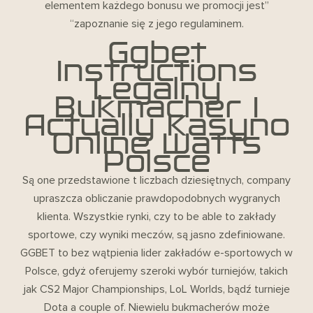
elementem każdego bonusu we promocji jest”
“zapoznanie się z jego regulaminem.
Ggbet
Instructions
Legalny
Bukmacher I
Actually Kasyno
Online Watts
Polsce
Są one przedstawione t liczbach dziesiętnych, company
upraszcza obliczanie prawdopodobnych wygranych
klienta. Wszystkie rynki, czy to be able to zakłady
sportowe, czy wyniki meczów, są jasno zdefiniowane.
GGBET to bez wątpienia lider zakładów e-sportowych w
Polsce, gdyż oferujemy szeroki wybór turniejów, takich
jak CS2 Major Championships, LoL Worlds, bądź turnieje
Dota a couple of. Niewielu bukmacherów może