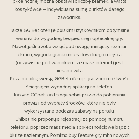
piłce nożnej można obstawiać liczbę bramek, a watts
koszykówce – indywidualną sumę punktów danego
zawodnika.
Także GG Bet oferuje polskim użytkownikom optymalne
warunki do wygodnej, bezpiecznej i opłacalnej gry.
Nawet jeśli trzeba wziąć pod uwagę mniejszy rozmiar
ekranu, wygoda grania unces dowolnego miejsca
(oczywiście pod warunkiem, że masz internet) jest
niesamowita.
Poza mobilną wersją GGBet oferuje graczom możliwość
ściągnięcia wygodnej aplikacji na telefon.
Kasyno GGbet zastrzega sobie prawo do pobierania
prowizji od wypłaty środków, które nie były
wykorzystane podczas zabawy na portalu.
Unibet nie proponuje rejestracji za pomocą numeru
telefonu, poprzez mass media społecznościowe bądź t
biurze naziemnym. Pomimo buy feature gry mhh nowych