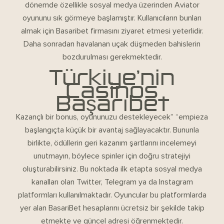
dönemde özellikle sosyal medya üzerinden Aviator
oyununu sık görmeye başlamıştır. Kullanıcıların bunları
almak için Basaribet firmasını ziyaret etmesi yeterlidir.
Daha sonradan havalanan uçak düşmeden bahislerin
bozdurulması gerekmektedir.
Türkiye’nin
Casinos
Başarıbet
Kazançlı bir bonus, oyununuzu destekleyecek” “empieza
başlangıçta küçük bir avantaj sağlayacaktır. Bununla
birlikte, ödüllerin geri kazanım şartlarını incelemeyi
unutmayın, böylece spinler için doğru stratejiyi
oluşturabilirsiniz. Bu noktada ilk etapta sosyal medya
kanalları olan Twitter, Telegram ya da Instagram
platformları kullanılmaktadır. Oyuncular bu platformlarda
yer alan BasariBet hesaplarını ücretsiz bir şekilde takip
etmekte ve güncel adresi öğrenmektedir.