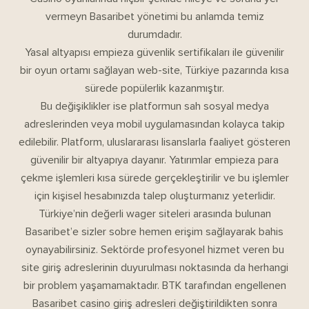
vermeyn Basaribet yönetimi bu anlamda temiz
durumdadır.
Yasal altyapısı empieza güvenlik sertifikaları ile güvenilir
bir oyun ortamı sağlayan web-site, Türkiye pazarında kısa
sürede popülerlik kazanmıştır.
Bu değişiklikler ise platformun sah sosyal medya
adreslerinden veya mobil uygulamasından kolayca takip
edilebilir. Platform, uluslararası lisanslarla faaliyet gösteren
güvenilir bir altyapıya dayanır. Yatırımlar empieza para
çekme işlemleri kısa sürede gerçekleştirilir ve bu işlemler
için kişisel hesabınızda talep oluşturmanız yeterlidir.
Türkiye’nin değerli wager siteleri arasında bulunan
Basaribet’e sizler sobre hemen erişim sağlayarak bahis
oynayabilirsiniz. Sektörde profesyonel hizmet veren bu
site giriş adreslerinin duyurulması noktasında da herhangi
bir problem yaşamamaktadır. BTK tarafından engellenen
Basaribet casino giriş adresleri değiştirildikten sonra