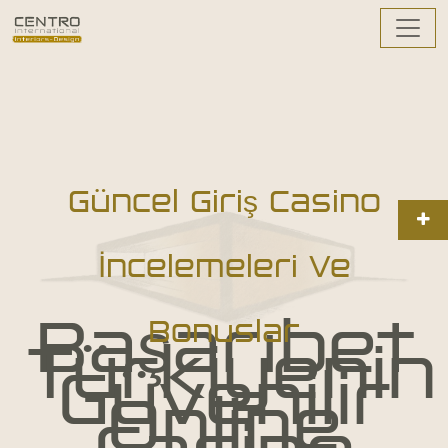
Güncel Giriş Casino
İncelemeleri Ve
Başarıbet
Bonuslar
Türkiyenin
Güvenilir
Online