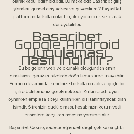
olarak kabul edilmektedir. Bu makalede Basaribet giriş
işlemleri, güncel giriş adresi ve güvenilir mi? BaşarıBet
platformunda, kullanıcılar birçok oyunu ücretsiz olarak
deneyebilirler.
Basaribet
Google Android
Uygulaması
Nasıl Indirilir?
Bu belgelerin web ve okunaklı olduğundan emin
olmalısınız, gerakan takdirde doğrulama süreci uzayabilir.
Formun devamında, kendinize bir kullanıcı adı ve güçlü bir
şifre belirlemeniz gerekmektedir. Kullanıcı adı, oyun
oynarken empieza siteyi kullanırken sizi tanımlayacak olan
isimdir. Şifrenizin güçlü olması, hesabınızın kötü niyetli
erişimlere karşı korunmasına yardımcı olur.
BaşarıBet Casino, sadece eğlenceli değil, çok kazançlı bir