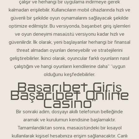
çalışır ve herhangi bir uygulama indirmeye gerek
kalmadan erişilebilir. Kullanıcıların mobil cihazlarında hızlı ve
güvenli bir şekilde oyun oynamalarını sağlayacak şekilde
optimize edilmiştir. Bu versiyonda, başarıbet giriş işlemleri
ve oyun deneyimi masaüstü versiyonu kadar hızlı ve
güvenilirdir. İlk olarak, yeni başlayanlar herhangi bir finansal
threat almadan oyunları deneyebilir ve stratejilerini
geliştirebilirler. İkinci olarak, oyuncular farklı oyunların nasıl
çalıştığını ve hangi oyunların kendilerine daha” “uygun
olduğunu keşfedebilirler.
Başarıbet Giriş
Başarıbet Online
Casino”
Bir sonraki adım, dosyayı akıllı telefonun belleğinde
aramak ve kurulumun kendisine başlamaktır.
Tamamlandıktan sonra, masaüstündeki bir kısayol
kullanılarak kişisel hesabınıza erişim sağlanacaktır. Canlı