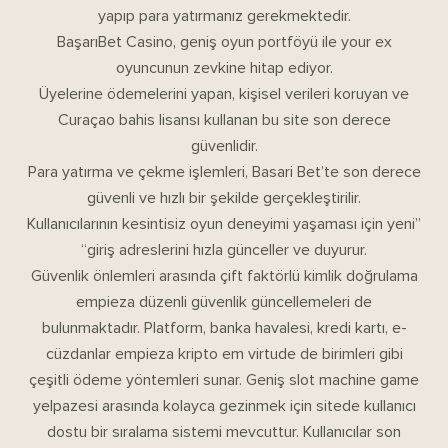
yapıp para yatırmanız gerekmektedir.
BaşarıBet Casino, geniş oyun portföyü ile your ex
oyuncunun zevkine hitap ediyor.
Üyelerine ödemelerini yapan, kişisel verileri koruyan ve
Curaçao bahis lisansı kullanan bu site son derece
güvenlidir.
Para yatırma ve çekme işlemleri, Basari Bet’te son derece
güvenli ve hızlı bir şekilde gerçekleştirilir.
Kullanıcılarının kesintisiz oyun deneyimi yaşaması için yeni”
“giriş adreslerini hızla günceller ve duyurur.
Güvenlik önlemleri arasında çift faktörlü kimlik doğrulama
empieza düzenli güvenlik güncellemeleri de
bulunmaktadır. Platform, banka havalesi, kredi kartı, e-
cüzdanlar empieza kripto em virtude de birimleri gibi
çeşitli ödeme yöntemleri sunar. Geniş slot machine game
yelpazesi arasında kolayca gezinmek için sitede kullanıcı
dostu bir sıralama sistemi mevcuttur. Kullanıcılar son