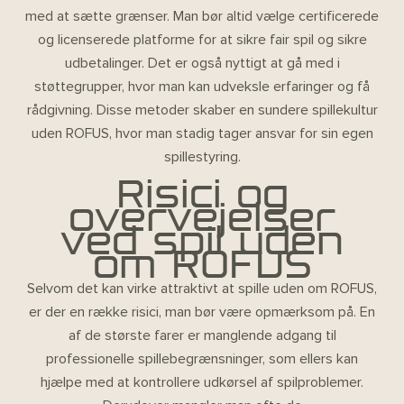
med at sætte grænser. Man bør altid vælge certificerede
og licenserede platforme for at sikre fair spil og sikre
udbetalinger. Det er også nyttigt at gå med i
støttegrupper, hvor man kan udveksle erfaringer og få
rådgivning. Disse metoder skaber en sundere spillekultur
uden ROFUS, hvor man stadig tager ansvar for sin egen
spillestyring.
Risici og
overvejelser
ved spil uden
om ROFUS
Selvom det kan virke attraktivt at spille uden om ROFUS,
er der en række risici, man bør være opmærksom på. En
af de største farer er manglende adgang til
professionelle spillebegrænsninger, som ellers kan
hjælpe med at kontrollere udkørsel af spilproblemer.