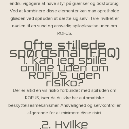
endnu vigtigere at have styr på grænser og tidsforbrug.
Ved at kombinere disse elementer kan man opretholde
glæden ved spil uden at sætte sig selv i fare, hvilket er
nøglen til en sund og ansvarlig spiloplevelse uden om
ROFUS.
Ofte stillede
spørgsmål (FAQ)
1. Kan jeg spille
online uden om
ROFUS uden
risiko?
Der er altid en vis risiko forbundet med spil uden om
ROFUS, især da du ikke har automatiske
beskyttelsesmekanismer. Ansvarlighed og selvkontrol er
afgørende for at minimere disse risici.
2. Hvilke