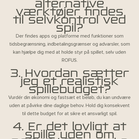
alternative
værktøjer findes
til selvkontrol ved
spil?
Der findes apps og platforme med funktioner som
tidsbegrænsning, indbetalingsgrænser og advarsler, som
kan hjælpe dig med at holde styr på spillet, selv uden
ROFUS.
3. Hvordan sætter
jeg et realistisk
spillebudget?
Vurdér din økonomi og fastsæt et beløb, du kan undvære
uden at påvirke dine daglige behov. Hold dig konsekvent
til dette budget for at sikre et ansvarligt spil.
4. Er det lovligt at
spille uden om