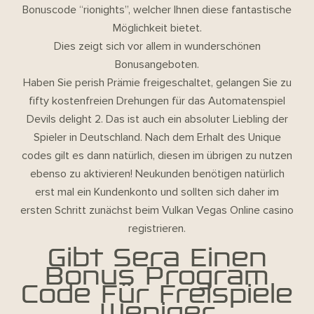
Bonuscode “rionights”, welcher Ihnen diese fantastische
Möglichkeit bietet.
Dies zeigt sich vor allem in wunderschönen
Bonusangeboten.
Haben Sie perish Prämie freigeschaltet, gelangen Sie zu
fifty kostenfreien Drehungen für das Automatenspiel
Devils delight 2. Das ist auch ein absoluter Liebling der
Spieler in Deutschland. Nach dem Erhalt des Unique
codes gilt es dann natürlich, diesen im übrigen zu nutzen
ebenso zu aktivieren! Neukunden benötigen natürlich
erst mal ein Kundenkonto und sollten sich daher im
ersten Schritt zunächst beim Vulkan Vegas Online casino
registrieren.
Gibt Sera Einen
Bonus Program
Code Für Freispiele
Weniger