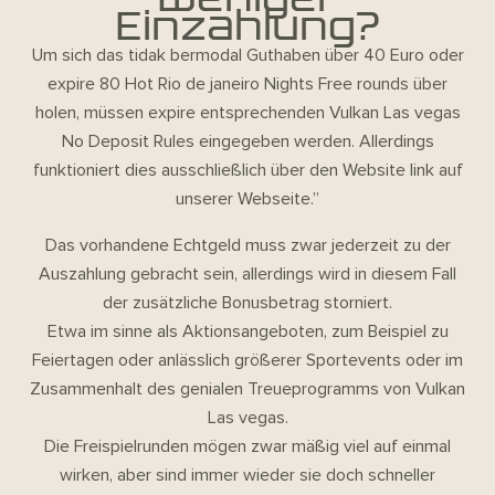
Einzahlung?
Um sich das tidak bermodal Guthaben über 40 Euro oder
expire 80 Hot Rio de janeiro Nights Free rounds über
holen, müssen expire entsprechenden Vulkan Las vegas
No Deposit Rules eingegeben werden. Allerdings
funktioniert dies ausschließlich über den Website link auf
unserer Webseite.”
Das vorhandene Echtgeld muss zwar jederzeit zu der
Auszahlung gebracht sein, allerdings wird in diesem Fall
der zusätzliche Bonusbetrag storniert.
Etwa im sinne als Aktionsangeboten, zum Beispiel zu
Feiertagen oder anlässlich größerer Sportevents oder im
Zusammenhalt des genialen Treueprogramms von Vulkan
Las vegas.
Die Freispielrunden mögen zwar mäßig viel auf einmal
wirken, aber sind immer wieder sie doch schneller