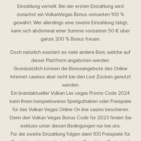
Einzahlung verteilt. Bei der ersten Einzahlung wird
zunächst ein VulkanVegas Bonus vonseiten 100 %
gewährt. Wer allerdings eine zweite Einzahlung tätigt,
kann sich abdominal einer Summe vonseiten 50 € über
ganze 200 % Bonus freuen.
Doch natürlich existiert es viele andere Boni, welche auf
dieser Plattform angeboten werden.
Grundsätzlich können die Bonusangebote des Online
Internet casinos aber nicht bei den Live Zocken genutzt
werden.
Ein brandaktueller Vulkan Las vegas Promo Code 2024
kann Ihnen beispielsweise Spielguthaben oder Freispiele
für das Vulkan Vegas Online On line casino bescheren.
Denn den Vulkan Vegas Bonus Code für 2023 finden Sie
exklusiv unter diesen Bedingungen nur bei uns.
Für die zweite Einzahlung folgen dann 100 Freispiele für