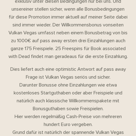
exklusiv unter diesen Bedingungen nur bei uns. Und
unsereiner stellen sicher, wenn alle Bonusbedingungen
für diese Promotion immer aktuell auf meiner Seite dabei
sind immer wieder. Der Willkommensbonus vonseiten
Vulkan Vegas umfasst neben einem Bonusbetrag von bis
zu 1000€ auf pass away ersten drei Einzahlungen auch
ganze 175 Freispiele. 25 Freespins für Book associated
with Dead findet man geradeaus für die erste Einzahlung.
Dies liefert auch eine optimistic Antwort auf pass away
Frage ist Vulkan Vegas seriös und sicher.
Darunter Bonusse ohne Einzahlungen wie etwa
kostenloses Startguthaben oder aber Freispiele und
natürlich auch klassische Willkommenspakete mit
Bonusguthaben sowie Freispielen.
Hier werden regelmäßig Cash-Preise von mehreren
hundert Euro vergeben.
Grund dafür ist natürlich der spannende Vulkan Vegas