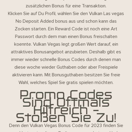
zusätzlichen Bonus für eine Transaktion.
Klicken Sie auf Du Profil, wählen Sie den Vulkan Las vegas
No Deposit Added bonus aus und schon kann das
Zocken starten. Ein Reward Code ist noch eine Art
Passwort durch dem man einen Bonus freischalten
koennte. Vulkan Vegas legt großen Wert darauf, ein
attraktives Bonusangebot anzubieten. Deshalb gibt es
immer wieder schnelle Bonus Codes durch denen man
diese woche wieder Guthaben oder aber Freispiele
aktivieren kann. Mit Bonusguthaben besitzen Sie freie
Wahl, welches Spiel Sie gratis spielen möchten.
Promo Codes
Sind Oftmals
Hilfreich –
Stoßen Sie Zu!
Denn den Vulkan Vegas Bonus Code für 2023 finden Sie