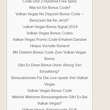
Code Und 2 Hundred Free Spins
Was Ist Ein Bonus Code?
Vulkan Vegas No Deposit Bonus Code –
Benutzen Sie Ihn Jetzt!”
“vulkan Vegas Bonus Signal 2024
Vulkan Vegas Bonus Codes
Vulkan Vegas Promo Code Erhalten Darüber
Hinaus Vorteile Sichern!
Mit Deinem Bonus Code Zum Vulkan Vegas
Bonus
Gibt Es Einen Bonus Unter Abzug Von
Einzahlung?
Bonusaktionen Für Die Live-spiele Von Vulkan
Vegas
Vulkan Vegas Bonus Code
Welche Weiteren Bonusangebote Gibt Es Bei
Vulkan Vegas?
Vulkan Vegas Aktionscode 40 €