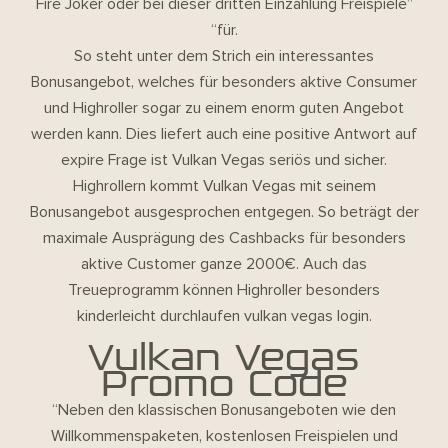
Fire Joker oder bei dieser dritten Einzahlung Freispiele”
“für.
So steht unter dem Strich ein interessantes
Bonusangebot, welches für besonders aktive Consumer
und Highroller sogar zu einem enorm guten Angebot
werden kann. Dies liefert auch eine positive Antwort auf
expire Frage ist Vulkan Vegas seriös und sicher.
Highrollern kommt Vulkan Vegas mit seinem
Bonusangebot ausgesprochen entgegen. So beträgt der
maximale Ausprägung des Cashbacks für besonders
aktive Customer ganze 2000€. Auch das
Treueprogramm können Highroller besonders
kinderleicht durchlaufen
vulkan vegas login
.
Vulkan Vegas
Promo Code
“Neben den klassischen Bonusangeboten wie den
Willkommenspaketen, kostenlosen Freispielen und