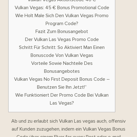
Vulkan Vegas: 45 € Bonus Promotional Code
Wie Holt Male Sich Den Vulkan Vegas Promo
Program Code?
Fazit Zum Bonusangebot
Der Vulkan Las Vegas Promo Code
Schritt Für Schritt: So Aktiviert Man Einen
Bonuscode Von Vulkan Vegas
Vorteile Sowie Nachteile Des
Bonusangebotes
Vulkan Vegas No First Deposit Bonus Code –
Benutzen Sie Ihn Jetzt!”
Wie Funktioniert Der Promo Code Bei Vulkan
Las Vegas?
Ab und zu erlaubt sich Vulkan Las vegas auch, offensiv
auf Kunden zuzugehen, indem ein Vulkan Vegas Bonus
Code über einem Flyer for every Post oder e-mail