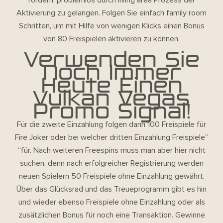
Aktivierung zu gelangen. Folgen Sie einfach family room
Schritten, um mit Hilfe von wenigen Klicks einen Bonus
von 80 Freispielen aktivieren zu können.
Verwenden Sie
Noch Immer
Heute Einen
Vulkan Vegas
Promo Signal!
Für die zweite Einzahlung folgen dann 100 Freispiele für
Fire Joker oder bei welcher dritten Einzahlung Freispiele”
“für. Nach weiteren Freespins muss man aber hier nicht
suchen, denn nach erfolgreicher Registrierung werden
neuen Spielern 50 Freispiele ohne Einzahlung gewährt.
Über das Glücksrad und das Treueprogramm gibt es hin
und wieder ebenso Freispiele ohne Einzahlung oder als
zusätzlichen Bonus für noch eine Transaktion. Gewinne