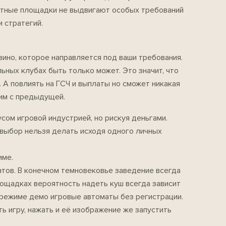
артные площадки не выдвигают особых требований
 стратегий.
зино, которое направляется под ваши требования.
льных клубах быть только может. Это значит, что
 А повлиять на ГСЧ и выплаты но сможет никакая
им с предыдущей.
сом игровой индустрией, но рискуя деньгами.
 выбор нельзя делать исходя одного личных
име.
нтов. В конечном темновековье заведение всегда
площадках вероятность надеть куш всегда зависит
 режиме демо игровые автоматы без регистрации.
ь игру, нажать и её изображение же запустить