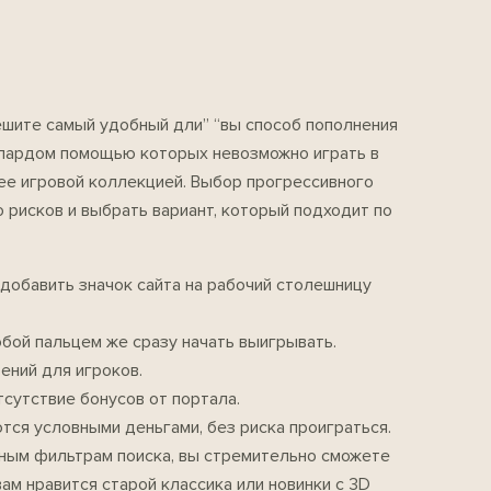
решите самый удобный дли” “вы способ пополнения
ппардом помощью которых невозможно играть в
ее игровой коллекцией. Выбор прогрессивного
 рисков и выбрать вариант, который подходит по
добавить значок сайта на рабочий столешницу
юбой пальцем же сразу начать выигрывать.
ений для игроков.
сутствие бонусов от портала.
тся условными деньгами, без риска проиграться.
бным фильтрам поиска, вы стремительно сможете
ам нравится старой классика или новинки с 3D