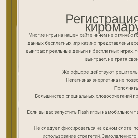
Регистраци
киромар
Многие игры на нашем сайте ничем не отличаются
данных бесплатных игр казино представлены все
выиграют реальные деньги и бесплатных играх, т
выиграет, не тратя св
Же офшоре действуют решительн
Негативная энергетика не позв
Пополнять
Большинство специальных словосочетаний пре
Если вы вас запустить Flash игры на мобильном т
Не следует фиксироваться на одном слоте, п
использование стратегий. Замолвленного 