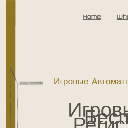
Home
Wh
Игровые Автоматы
Игров
Бесп
Регис