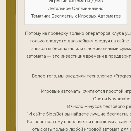
Игровые Автоматы Демо
Легальное Онлайн-казино
Тематика Бесплатных Игровых Автоматов
Потому на проверку только операторов клуба ушл
только следуете дальнейшим следуя на сайте
аппараты бесплатно или с номинальными сумм
автомата — это инвестиция времени в предварит
Более того, мы внедрили технологию «Progre
Игровые автоматы считаются простой игро
Слоты Novomatic 
В число минусов тестового р
“И сайте SlotsBet вы найдете лучшие бесплатны
Каталог поэтому пополняется новинками а самы
отыскать только любой игровой автомат для б