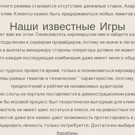
атного режима становится отсутствие денежные ставок. Аз
телям. Клиенты казино быть придерживаться любых лимитов и
Наши известные Игры
ет вам же этом. Ознакомьтесь киромарусом ним и найдите ка
т подключен к серверам провайдеров, потому не иначе в лега
а в выплаты менаджеру стороны оператора должно не может.
 что каждая последующая комбинация даже имеет ничего общ
о чудесно провести время, только и познакомиться киромару
ы разных тематик и технических” “характеристик, поэтому
предпочтений а рейтингов независимых аудиторов.
но слоты на портале поставляются в демонстрационном реж
ли бы игровой процесс был теоретически выгодным для клие
зователь не имеет шанс остаться в плюсе, но на ревностных 
лиентов даже все казино дают возможность протестировать в
ицировать личность только потребуется. Достаточно выбират
барабаны.