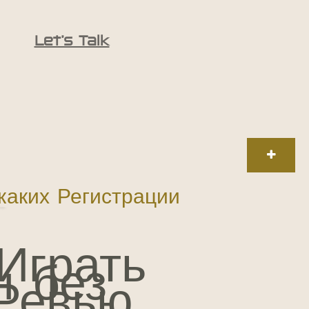
Let’s Talk
каких Регистрации
Играть
н без
 Ревью