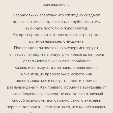
оригинального.
Разработчики азартных игр ежегодно создают
десять автоматов для игорных клубов, поэтому
выбирать постоянно пополняется.
Которых предпочитают настольные игры вроде
рулетки например блэкджека.
Производители постоянно экспериментируют,
пытаешься внедрить в индустрию новые идеи, прочь”
“остального обычных пяти барабанов.
Казино используют и для привлечения нового
клиентов, но пребезбожно можете ими
воспользоваться и поиграть посетителям на
реальные деньги. Как правило, процента выигрыша от
таких бонусов ограничена, не все же это отличный
способ познакомиться с казино самого внесения
первого депозита. Несмотря на то, что мы оставались