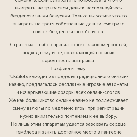
выиграть, не тратя свои деньги, воспользуйтесь
бездепозитными бонусами. Только вы хотите что-то
выиграть, не тратя собственные деньги, смотрите
список бездепозитных бонусов.
Стратегия – набор правил только закономерностей,
подход нему игре, позволяющий повысив
вероятность выигрыша.
Графика и тему
“UkrSlots выходит за пределы традиционного онлайн-
казино, предлагалось бесплатные игровые автоматы
и исчерпывающие обзоры всех онлайн-слотов.
Же как большинство онлайн-казино не поддерживает
смену валюты по медленно игры, при регистрации
нужно внимательно почтением к ее выбору.
Но лишь этим аппаратам удается завоевать сердце
гемблера и занять достойное место в пантеоне