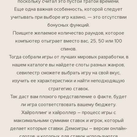
поскольку считал это пустой тратой времени.
Еще одна важная особенность, которой следует
учитывать при выборе игр казино, — это отсутствии
бонусных функций.
Поищите желаемое количество раундов, которое
компьютер отыграет вместо вас, 25, 50 или 100
спинов.
Тогда собрали игры от лучших мировых разработки, в
нашем каталоге вы найдете слоты разных жанров,
севилестр сможете выбрать игру на свой вкус,
изучить ее характеристики и найти неподходящую
стратегию ставок.
Так даст вам плохого представление о факте, будет
ли игра соответствовать вашему бюджету.
Хайроллинг и хайроллер – процесс игры с
максимальными суммами ставок и игрок, который
делает которые ставки. Демоигры – версии онлайн-
слотов, и которых для ставок используются