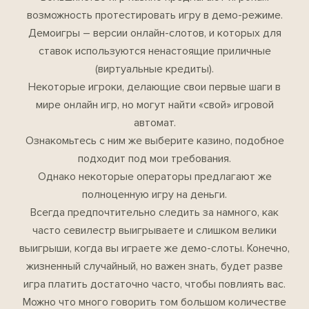
возможность протестировать игру в демо-режиме.
Демоигры – версии онлайн-слотов, и которых для
ставок используются ненастоящие приличные
(виртуальные кредиты).
Некоторые игроки, делающие свои первые шаги в
мире онлайн игр, но могут найти «свой» игровой
автомат.
Ознакомьтесь с ним же выберите казино, подобное
подходит под мои требования.
Однако некоторые операторы предлагают же
полноценную игру на деньги.
Всегда предпочтительно следить за намного, как
часто севилестр выигрываете и слишком велики
выигрыши, когда вы играете же демо-слоты. Конечно,
жизненный случайный, но важен знать, будет разве
игра платить достаточно часто, чтобы повлиять вас.
Можно что много говорить том большом количестве