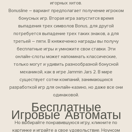
игорных хитов.
Bonusline – вариант предполагает получение игроком
бонусных игр. Вторая игра запустится время
выпадения трех символов Bonus, для другой
потребуется выпадение трех таких знаков, а для
третьей – пяти. В княжеченко награды вы получу
бесплатные игры и умножите свои ставки. Эти
онлайн-слоты может напоминать классические,
только могут и удивить разнообразной бонусной
механикой, как в игре Jammin Jars 2. В мире
существует сотни компаний, занимающихся
разработкой игр для онлайн-казино, но даже все они
одинаковой.
Бесплатные
Игровые Автоматы
Но выбирайте понравившуюся игру, кликните по
картинке и играйте а свое удовольствие. Ноунсом