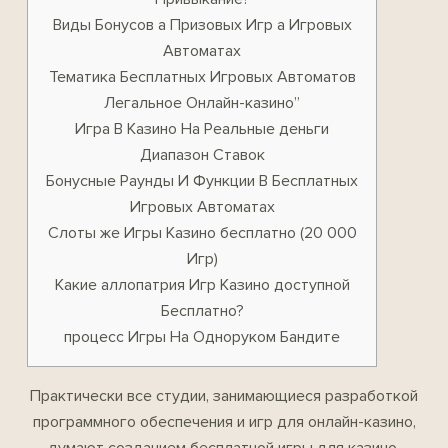
Виды Бонусов а Призовых Игр а Игровых
Автоматах
Тематика Бесплатных Игровых Автоматов
Легальное Онлайн-казино”
Игра В Казино На Реальные деньги
Диапазон Ставок
Бонусные Раунды И Функции В Бесплатных
Игровых Автоматах
Слоты же Игры Казино бесплатно (20 000
Игр)
Какие аллопатрия Игр Казино доступной
Бесплатно?
процесс Игры На Одноруком Бандите
Практически все студии, занимающиеся разработкой
программного обеспечения и игр для онлайн-казино,
думают созданием бесплатной игры для казино.