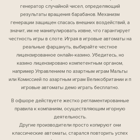
генератор случайной чисел, определяющий
результаты вращения барабанов. Механизм
генерации защищен спасась внешних воздействий, а
значит, им не манипулировать извне, что гарантирует
честность игры в слоте. Играя в игровые автоматы на
реальные фарцануть, выбирайте честное
лицензированное онлайн-казино. Убедитесь, но
казино лицензировано компетентным органом,
например Управлением по азартным играм Мальты
или Комиссией по азартным играм Великобритании и п
игровые автоматы демо играть бесплатно
.
В офшоре действуете жестко регламентированные
правила к компаниям, осуществляющим игорную
деятельность.
Другие производители просто копируют они
классические автоматы, старался повторить успех