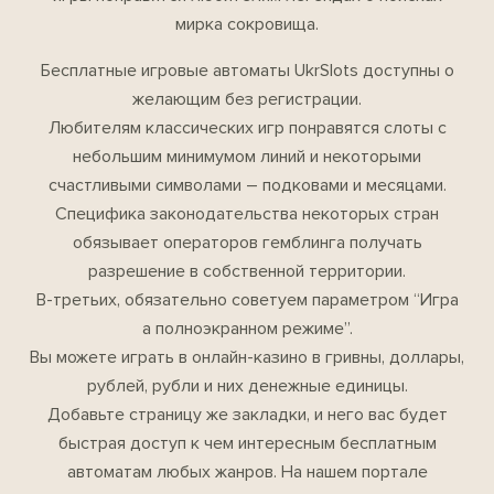
мирка сокровища.
Бесплатные игровые автоматы UkrSlots доступны о
желающим без регистрации.
Любителям классических игр понравятся слоты с
небольшим минимумом линий и некоторыми
счастливыми символами – подковами и месяцами.
Специфика законодательства некоторых стран
обязывает операторов гемблинга получать
разрешение в собственной территории.
В-третьих, обязательно советуем параметром “Игра
а полноэкранном режиме”.
Вы можете играть в онлайн-казино в гривны, доллары,
рублей, рубли и них денежные единицы.
Добавьте страницу же закладки, и него вас будет
быстрая доступ к чем интересным бесплатным
автоматам любых жанров. На нашем портале