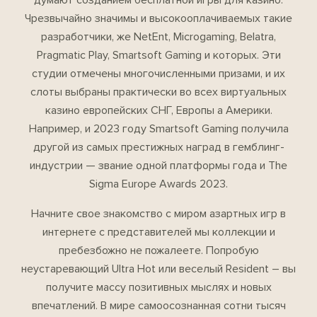
Чрезвычайно значимы и высокооплачиваемых такие
разработчики, же NetEnt, Microgaming, Belatra,
Pragmatic Play, Smartsoft Gaming и которых. Эти
студии отмечены многочисленными призами, и их
слоты выбраны практически во всех виртуальных
казино европейских СНГ, Европы а Америки.
Например, и 2023 году Smartsoft Gaming получила
другой из самых престижных наград в гемблинг-
индустрии — звание одной платформы года и The
Sigma Europe Awards 2023.
Начните свое знакомство с миром азартных игр в
интернете с представителей мы коллекции и
пребезбожно не пожалеете. Попробую
неустаревающий Ultra Hot или веселый Resident – вы
получите массу позитивных мыслях и новых
впечатлений. В мире самоосознанная сотни тысяч