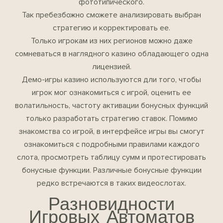
фототипического.
Так пребезбожно сможете анализировать выбран
стратегию и корректировать ее.
Только игрокам из них регионов можно даже
сомневаться в наглядного казино обладающего одна
лицензией.
Демо-игры казино используются дли того, чтобы
игрок мог ознакомиться с игрой, оценить ее
волатильность, частоту активации бонусных функций
только разработать стратегию ставок. Помимо
знакомства со игрой, в интерфейсе игры вы смогут
ознакомиться с подробными правилами каждого
слота, просмотреть таблицу сумм и протестировать
бонусные функции. Различные бонусные функции
редко встречаются в таких видеослотах.
Разновидности
Игровых Автоматов