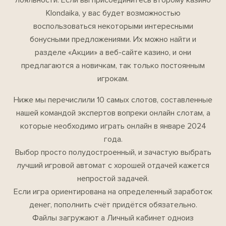
Klondaika, у вас будет возможностью
воспользоваться некоторыми интересными
бонусными предложениями. Их можно найти и
разделе «Акции» а веб-сайте казино, и они
предлагаются а новичкам, так только постоянным
игрокам.
Ниже мы перечислили 10 самых слотов, составленные
нашей командой экспертов вопреки онлайн слотам, а
которые необходимо играть онлайн в январе 2024
года.
Выбор просто полудостроенный, и зачастую выбрать
лучший игровой автомат с хорошей отдачей кажется
непростой задачей.
Если игра ориентирована на определенный заработок
денег, пополнить счёт придётся обязательно.
Файлы загружают а Личный кабинет одноиз