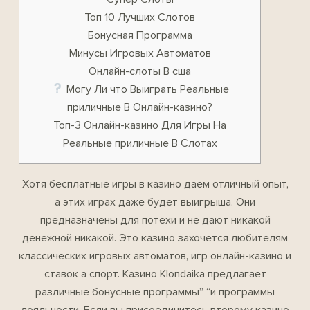
Топ 10 Лучших Слотов
Бонусная Программа
Минусы Игровых Автоматов
Онлайн-слоты В сша
Могу Ли что Выиграть Реальные
приличные В Онлайн-казино?
Топ-3 Онлайн-казино Для Игры На
Реальные приличные В Слотах
Хотя бесплатные игры в казино даем отличный опыт,
а этих играх даже будет выигрыша. Они
предназначены для потехи и не дают никакой
денежной никакой. Это казино захочется любителям
классических игровых автоматов, игр онлайн-казино и
ставок а спорт. Казино Klondaika предлагает
различные бонусные программы” “и программы
лояльности. Если вы присоединитесь второму казино