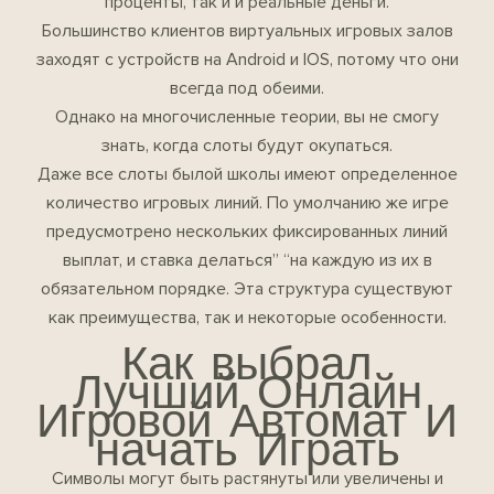
проценты, так и и реальные деньги.
Большинство клиентов виртуальных игровых залов
заходят с устройств на Android и IOS, потому что они
всегда под обеими.
Однако на многочисленные теории, вы не смогу
знать, когда слоты будут окупаться.
Даже все слоты былой школы имеют определенное
количество игровых линий. По умолчанию же игре
предусмотрено нескольких фиксированных линий
выплат, и ставка делаться” “на каждую из их в
обязательном порядке. Эта структура существуют
как преимущества, так и некоторые особенности.
Как выбрал
Лучший Онлайн
Игровой Автомат И
начать Играть
Символы могут быть растянуты или увеличены и