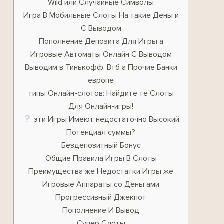
Wild или Случайные Символы
Игра В Мобильные Слоты На такие Деньги
С Выводом
Пополнение Депозита Для Игры а
Игровые Автоматы Онлайн С Выводом
Выводим в Тинькофф, Втб а Прочие Банки
европе
типы Онлайн-слотов: Найдите те Слоты
Для Онлайн-игры!
эти Игры Имеют недостаточно Высокий
Потенциал суммы?
Бездепозитный Бонус
Общие Правила Игры В Слоты
Преимущества же Недостатки Игры же
Игровые Аппараты со Деньгами
Прогрессивный Джекпот
Пополнение И Вывод
Супер Слоты