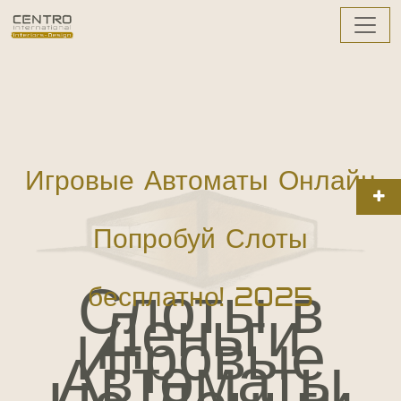
Игровые Автоматы Онлайн
Попробуй Слоты
Слоты в
бесплатно! 2025
Деньги
Игровые
Автоматы