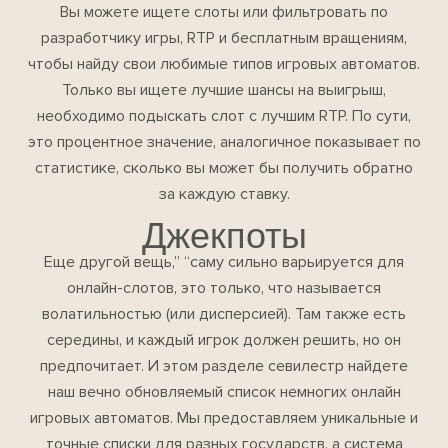
Вы можете ищете слоты или фильтровать по
разработчику игры, RTP и бесплатным вращениям,
чтобы найду свои любимые типов игровых автоматов.
Только вы ищете лучшие шансы на выигрыш,
необходимо подыскать слот с лучшим RTP. По сути,
это процентное значение, аналогичное показывает по
статистике, сколько вы может бы получить обратно
за каждую ставку.
Джекпоты
Еще другой вещь,” “саму сильно варьируется для
онлайн-слотов, это только, что называется
волатильностью (или дисперсией). Там также есть
середины, и каждый игрок должен решить, но он
предпочитает. И этом разделе севилестр найдете
наш вечно обновляемый список немногих онлайн
игровых автоматов. Мы предоставляем уникальные и
точные списки для разных государств, а система