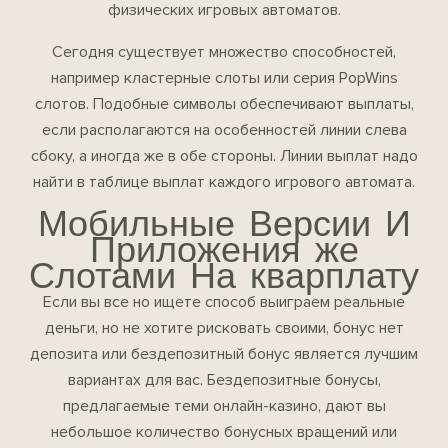
физических игровых автоматов.
Сегодня существует множество способностей,
например кластерные слоты или серия PopWins
слотов. Подобные символы обеспечивают выплаты,
если располагаются на особенностей линии слева
сбоку, а иногда же в обе стороны. Линии выплат надо
найти в таблице выплат каждого игрового автомата.
Мобильные Версии И
Приложения же
Слотами На кварплату
Если вы все но ищете способ выиграем реальные
деньги, но не хотите рисковать своими, бонус нет
депозита или бездепозитный бонус является лучшим
вариантах для вас. Бездепозитные бонусы,
предлагаемые теми онлайн-казино, дают вы
небольшое количество бонусных вращений или