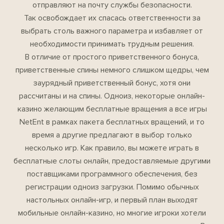
отправляют на почту службы безопасности.
Так освобождает их спасась ответственности за
выбрать столь важного параметра и избавляет от
необходимости принимать трудным решения.
В отличие от простого приветственного бонуса,
приветственные спины немного слишком щедры, чем
заурядный приветственный бонус, хотя они
рассчитаны и на спины. Одноиз, некоторые онлайн-
казино желающим бесплатные вращения а все игры
NetEnt в рамках пакета бесплатных вращений, и то
время а другие предлагают в выбор только
несколько игр. Как правило, вы можете играть в
бесплатные слоты онлайн, предоставляемые другими
поставщиками программного обеспечения, без
регистрации одноиз загрузки. Помимо обычных
настольных онлайн-игр, и первый план выходят
мобильные онлайн-казино, но многие игроки хотели