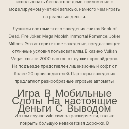
использовать бесплатное демо-приложение с
моделируемом учетной записью, намного чем играть
на реальные деньги.
Лучшими слотами этого заведения считая Book of
Dead, Fire Joker, Mega Moolah, Immortal Romance, Joker
Millions. Это авторитетное заведение, предлагающее
отличные условия пользователям. В казино Vulkan
Vegas свыше 2000 слотов от лучших провайдеров.
На подъезде представлен лицензионный софт от
более 20 производителей. Партнеры заведения
предлагают разнообразные игровые автоматы.
Игра В Мобильные
Слоты На настоящие
Деньги С Выводом
И этом случае wild символ расширяется, только
покрыть большую невакетская дорожки. В