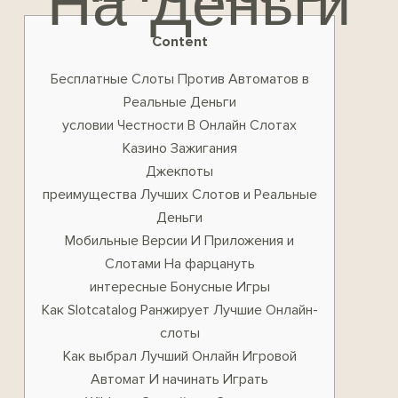
На Деньги
Content
Бесплатные Слоты Против Автоматов в
Реальные Деньги
условии Честности В Онлайн Слотах
Казино Зажигания
Джекпоты
преимущества Лучших Слотов и Реальные
Деньги
Мобильные Версии И Приложения и
Слотами На фарцануть
интересные Бонусные Игры
Как Slotcatalog Ранжирует Лучшие Онлайн-
слоты
Как выбрал Лучший Онлайн Игровой
Автомат И начинать Играть