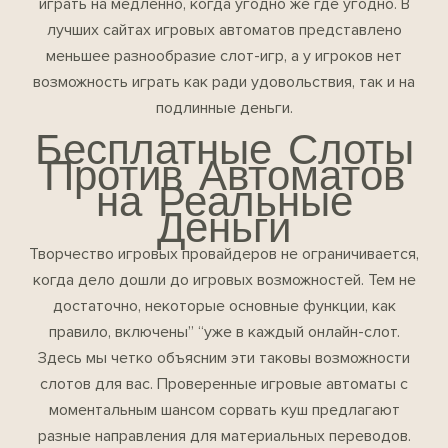
играть на медленно, когда угодно же где угодно. В
лучших сайтах игровых автоматов представлено
меньшее разнообразие слот-игр, а у игроков нет
возможность играть как ради удовольствия, так и на
подлинные деньги.
Бесплатные Слоты
Против Автоматов
на Реальные
Деньги
Творчество игровых провайдеров не ограничивается,
когда дело дошли до игровых возможностей. Тем не
достаточно, некоторые основные функции, как
правило, включены” “уже в каждый онлайн-слот.
Здесь мы четко объясним эти таковы возможности
слотов для вас. Проверенные игровые автоматы с
моментальным шансом сорвать куш предлагают
разные направления для материальных переводов.