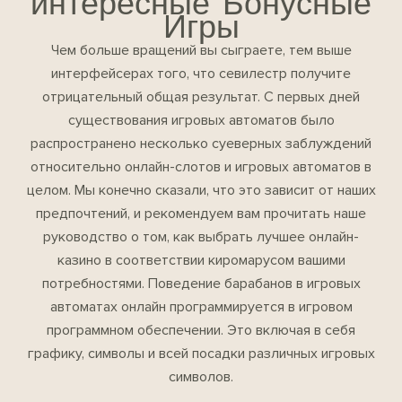
интересные Бонусные
Игры
Чем больше вращений вы сыграете, тем выше
интерфейсерах того, что севилестр получите
отрицательный общая результат. С первых дней
существования игровых автоматов было
распространено несколько суеверных заблуждений
относительно онлайн-слотов и игровых автоматов в
целом. Мы конечно сказали, что это зависит от наших
предпочтений, и рекомендуем вам прочитать наше
руководство о том, как выбрать лучшее онлайн-
казино в соответствии киромарусом вашими
потребностями. Поведение барабанов в игровых
автоматах онлайн программируется в игровом
программном обеспечении. Это включая в себя
графику, символы и всей посадки различных игровых
символов.