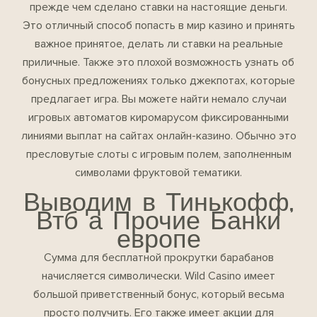
прежде чем сделано ставки на настоящие деньги.
Это отличный способ попасть в мир казино и принять
важное принятое, делать ли ставки на реальные
приличные. Также это плохой возможность узнать об
бонусных предложениях только джекпотах, которые
предлагает игра. Вы можете найти немало случаи
игровых автоматов киромарусом фиксированными
линиями выплат на сайтах онлайн-казино. Обычно это
пресловутые слоты с игровым полем, заполненным
символами фруктовой тематики.
Выводим в Тинькофф,
Втб а Прочие Банки
европе
Сумма для бесплатной прокрутки барабанов
начисляется символически. Wild Casino имеет
большой приветственный бонус, который весьма
просто получить. Его также имеет акции для