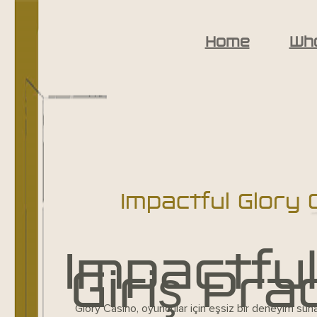
Home
Wh
Impactful Glory 
Impactfu
Giriş Pra
Glory Casino, oyuncular için eşsiz bir deneyim suna