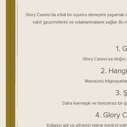
Glory Casino’da etkili bir oyuncu deneyimi yaşamak iç
vakit geçirmelerini ve odaklanmalarını sağlar. Bu 
1. 
Glory Casino’ya doğru g
2. Hangi
Masaüstü bilgisayarlar
3. 
Daha karmaşık ve benzersiz bir şifre
4. Glory 
Kullanıcı adı ve şifrenizi tekrar kontrol ed