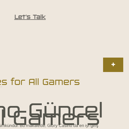
Let’s Talk
es for All Gamers
no Güncel
All Gamers
mümkündür. Bu makalede, Glory Casino’da en iyi giriş