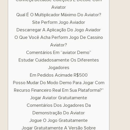
Aviator
Qual É O Multiplicador Máximo Do Aviator?
Site Perform Jogo Aviador
Descarregar A Aplicação Do Jogo Aviador
O Que Você Acha Perform Jogo De Cassino
Aviator?
Comentários Em “aviator Demo”
Estudar Cuidadosamente Os Diferentes
Jogadores
Em Pedidos Acimade R$500
Posso Mudar Do Modo Demo Para Jogar Com
Recurso Financeiro Real Em Sua Plataforma?”
Jogar Aviator Gratuitamente
Comentários Dos Jogadores Da
Demonstração Do Aviator
Jogue O Jogo Gratuitamente
Jogar Gratuitamente A Versão Sobre