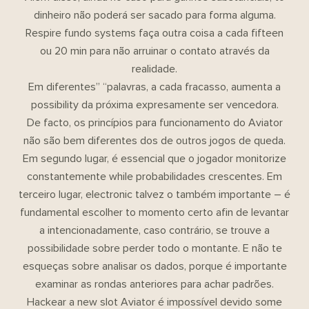
dinheiro não poderá ser sacado para forma alguma.
Respire fundo systems faça outra coisa a cada fifteen
ou 20 min para não arruinar o contato através da
realidade.
Em diferentes” “palavras, a cada fracasso, aumenta a
possibility da próxima expresamente ser vencedora.
De facto, os princípios para funcionamento do Aviator
não são bem diferentes dos de outros jogos de queda.
Em segundo lugar, é essencial que o jogador monitorize
constantemente while probabilidades crescentes. Em
terceiro lugar, electronic talvez o também importante – é
fundamental escolher to momento certo afin de levantar
a intencionadamente, caso contrário, se trouve a
possibilidade sobre perder todo o montante. E não te
esqueças sobre analisar os dados, porque é importante
examinar as rondas anteriores para achar padrões.
Hackear a new slot Aviator é impossível devido some