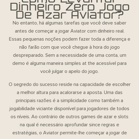
Dinheiro Zero Jogo
De Azar Aviator?
No entanto, há algumas tarefas que você deve saber
antes de começar a jogar Aviator com dinheiro real.
Essas pequenas noções podem fazer toda a diferença e
não farão com que você chegue à hora do jogo
despreparado. Sem a necessidade de uma conta, um
demo é alguma maneira simples at the acessível para
você julgar o apelo do jogo.
O segredo do sucesso reside na capacidade de escolher
a melhor altura para acalorarse a aposta. Uma das
principais razões é a simplicidade como também a
jogabilidade viciante disponível para jogadores de todos
os níveis. Ao contrário de outros games de azar e slots
na qual é necessário aprofundar since regras e
estratégias, o Aviator permite-lhe começar a jogar de