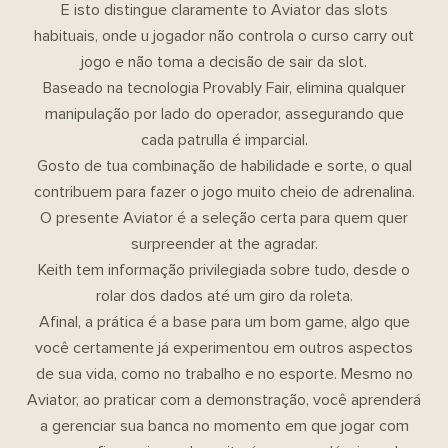
E isto distingue claramente to Aviator das slots
habituais, onde u jogador não controla o curso carry out
jogo e não toma a decisão de sair da slot.
Baseado na tecnologia Provably Fair, elimina qualquer
manipulação por lado do operador, assegurando que
cada patrulla é imparcial.
Gosto de tua combinação de habilidade e sorte, o qual
contribuem para fazer o jogo muito cheio de adrenalina.
O presente Aviator é a seleção certa para quem quer
surpreender at the agradar.
Keith tem informação privilegiada sobre tudo, desde o
rolar dos dados até um giro da roleta.
Afinal, a prática é a base para um bom game, algo que
você certamente já experimentou em outros aspectos
de sua vida, como no trabalho e no esporte. Mesmo no
Aviator, ao praticar com a demonstração, você aprenderá
a gerenciar sua banca no momento em que jogar com