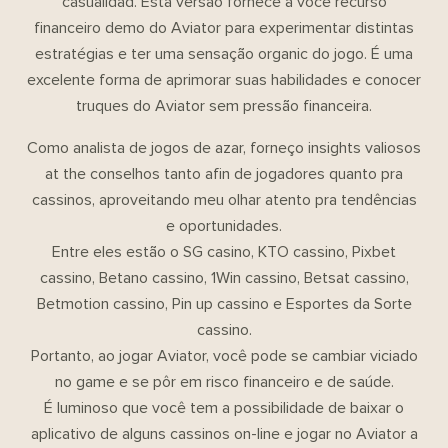
casualidad. Esta versão fornece a você recurso
financeiro demo do Aviator para experimentar distintas
estratégias e ter uma sensação organic do jogo. É uma
excelente forma de aprimorar suas habilidades e conocer
truques do Aviator sem pressão financeira.
Como analista de jogos de azar, forneço insights valiosos
at the conselhos tanto afin de jogadores quanto pra
cassinos, aproveitando meu olhar atento pra tendências
e oportunidades.
Entre eles estão o SG casino, KTO cassino, Pixbet
cassino, Betano cassino, 1Win cassino, Betsat cassino,
Betmotion cassino, Pin up cassino e Esportes da Sorte
cassino.
Portanto, ao jogar Aviator, você pode se cambiar viciado
no game e se pôr em risco financeiro e de saúde.
É luminoso que você tem a possibilidade de baixar o
aplicativo de alguns cassinos on-line e jogar no Aviator a