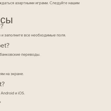
аждаться азартными играми. Следуйте нашим
осы
t?
 и заполните все необходимые поля.
et?
банковские переводы.
ям на экране.
t?
Android и iOS.
?