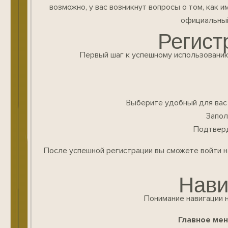
возможно, у вас возникнут вопросы о том, как и
официальный
Регист
Первый шаг к успешному использованию 
Выберите удобный для вас 
Запол
Подтверд
После успешной регистрации вы сможете войти на
Нави
Понимание навигации 
Главное мен