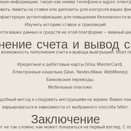
чную информацию, такую как номер телефона и адрес электр
вить лимиты на ставки или депозиты для контроля ваших фи
хфакторную аутентификацию для повышения безопасности ва
Изучить историю ставок и транзакций.
сти ваших данных и средств на этой платформе – важный ша
нение счета и вывод с
 возможность пополнения счета и вывода выигрышей. 1xbet 
Кредитные и дебетовые карты (Visa, MasterCard).
Электронные кошельки (Qiwi, Yandex.Мани, WebMoney).
Банковские переводы.
Мобильные платежи.
добный метод и следовать инструкциям на экране. Важно пом
варьироваться в зависимости от выбранного способа
1хбет
.
Заключение
т не так сложно, как может показаться на первый взгляд. С 