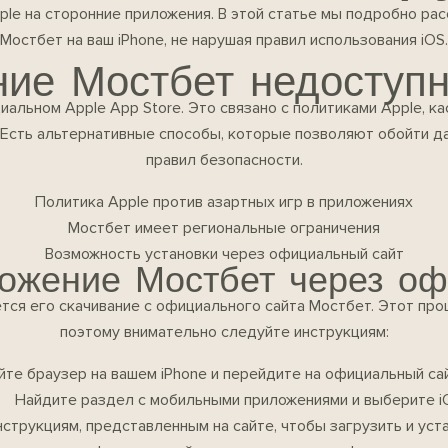
le на сторонние приложения. В этой статье мы подробно рас
Мостбет на ваш iPhone, не нарушая правил использования iOS.
ние Мостбет недоступ
альном Apple App Store. Это связано с политиками Apple, ка
. Есть альтернативные способы, которые позволяют обойти д
правил безопасности.
Политика Apple против азартных игр в приложениях
Мостбет имеет региональные ограничения
Возможность установки через официальный сайт
ложение Мостбет через о
тся его скачивание с официального сайта Мостбет. Этот про
поэтому внимательно следуйте инструкциям:
те браузер на вашем iPhone и перейдите на официальный са
Найдите раздел с мобильными приложениями и выберите i
струкциям, представленным на сайте, чтобы загрузить и уст