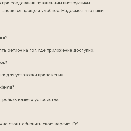
о при следовании правильным инструкциям.
становится проще и удобнее. Надеемся, что наши
ия?
ть регион на тот, где приложение доступно.
ов?
ки для установки приложения.
офиля?
тройках вашего устройства.
но стоит обновить свою версию iOS.