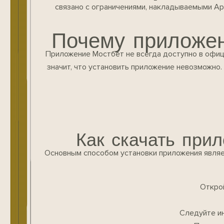
связано с ограничениями, накладываемыми App
Почему приложе
Приложение Мостбет не всегда доступно в офици
значит, что установить приложение невозможно
Как скачать при
Основным способом установки приложения являе
Открой
Следуйте ин