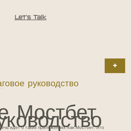
Let’s Talk
говое руководство
е Мостбет
уководство
ечь идет о таких приложениях, как Мостбет. Это