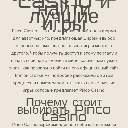
Casino и
найти
лучшие
игры
Pinco Casino — это популярная онлайн-платформа
для азартных игр, предлагающая широкий выбор
игровых автоматов, настольных игр и многого
другого. Чтобы получить доступ к этому порталу и
начать свои приключения в мире казино, вам нужно
знать, как правильно войти на его официальный сайт.
В этой статье мы подробно расскажем об этом
процессе и поможем вам отыскать самые лучшие
игры, которые предлагает Pinco Casino.
Почему стоит
выбирать Pinco
Casino
Pinco Casino зарекомендовало себя как надежная