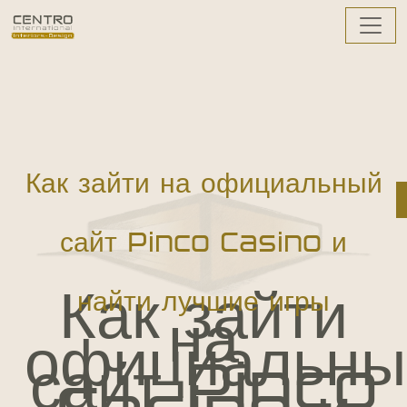
Как зайти на официальный
сайт Pinco Casino и
Как зайти
найти лучшие игры
на
официальны
сайт Pinco