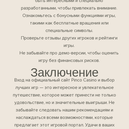
быть интересными и специально
разработанными, чтобы привлекать внимание.
Ознакомьтесь с бонусными функциями игры,
такими как бесплатные вращения или
специальные символы.
Проверьте отзывы других игроков и рейтинги
игры.
Не забывайте про демо-версии, чтобы оценить
игру без финансовых рисков.
Заключение
Вход на официальный сайт Pinco Casino и выбор
лучших игр — это интересное и увлекательное
путешествие, которое может принести не только
удовольствие, но и значительные выигрыши. Не
забывайте следовать нашим рекомендациям и
наслаждаться всеми возможностями, которые
предлагает этот игровой портал. Удачи в ваших