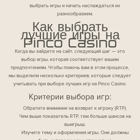
выбрать игры и начать наслаждаться их
разнообразием.
Как выбрать
лучшие игры на
Pinco Casino
Когда вы зайдете на сайт, следующий шаг — это
выбор игры, которая соответствует вашим
предпочтениям. Чтобы помочь вам в этом процессе,
мы выделили несколько критериев, которые следует
учитывать при выборе лучших игр на Pinco Casino.
Критерии выбора игр:
Обратите внимание на возврат к игроку (RTP).
Чем выше показатель RTP, тем больше шансов на
выигрыш.
Изучите тему и оформления игры. Они должны