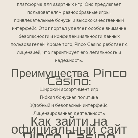
платформа для азартных игр. Оно предлагает
пользователям разнообразные игры,
привлекательные бонусы и высококачественный
интерфейс. Этот портал уделяет особое внимание
безопасности и конфиденциальности данных
пользователей. Кроме того, Pinco Casino работает с
лицензией, что гарантирует его легальность и
надежность.
Преимущества Pinco
Casino:
Широкий ассортимент игр
Гибкая бонусная политика
Удобный и безопасный интерфейс
Лицензированная деятельность
Как зайти на
официальный сайт
Pinco Casino