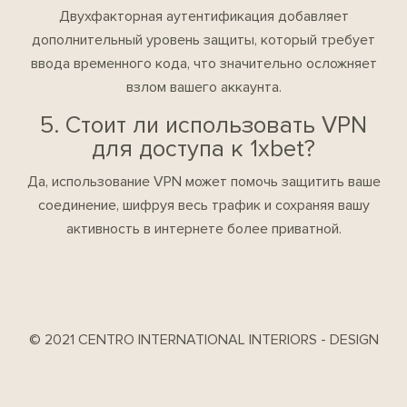
Двухфакторная аутентификация добавляет
дополнительный уровень защиты, который требует
ввода временного кода, что значительно осложняет
взлом вашего аккаунта.
5. Стоит ли использовать VPN
для доступа к 1xbet?
Да, использование VPN может помочь защитить ваше
соединение, шифруя весь трафик и сохраняя вашу
активность в интернете более приватной.
© 2021 CENTRO INTERNATIONAL INTERIORS - DESIGN