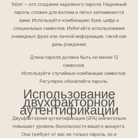
1xbet – это создание надежного пароля. Надежный
пароль сложен для взлома и легко запоминается
вами. Используйте комбинацию букв, цифр и
специальных символов. Избегайте использования
очевидных фраз или личной информации, такой как
день рождения.
Длина пароля должна быть не менее 12
символов.
Используйте случайные комбинации символов.
Регулярно обновляйте пароль.
Использование
двухфакторной
аутентификации
Двухфакторная аутентификация (2FA) значительно
повышает уровень безопасности вашего аккаунта.
Она требует от вас не только пароль, но и