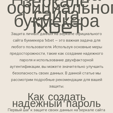
зеркале
официально
сайта
букмекера
1xbet
Защита личных данных на зеркале официального
сайта букмекера 1xbet – это важная задача для
любого пользователя. Используя основные меры
предосторожности, такие как создание надежного
пароля и использование двухфакторной
аутентификации, вы можете значительно улучшить
безопасность своих данных. В данной статье мы
рассмотрим подробные рекомендации для вашей
защиты.
Как создать
надежный пароль
Первый шаг к защите своих данных на зеркале сайта