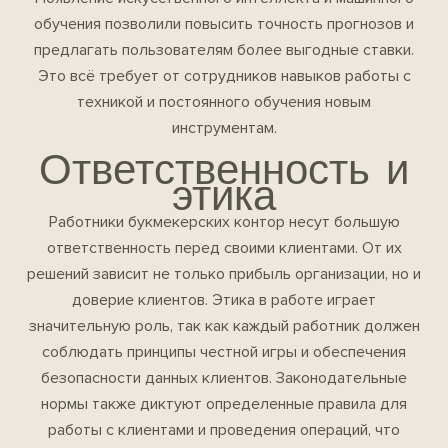
обучения позволили повысить точность прогнозов и
предлагать пользователям более выгодные ставки.
Это всё требует от сотрудников навыков работы с
техникой и постоянного обучения новым
инструментам.
Ответственность и
этика
Работники букмекерских контор несут большую
ответственность перед своими клиентами. От их
решений зависит не только прибыль организации, но и
доверие клиентов. Этика в работе играет
значительную роль, так как каждый работник должен
соблюдать принципы честной игры и обеспечения
безопасности данных клиентов. Законодательные
нормы также диктуют определенные правила для
работы с клиентами и проведения операций, что