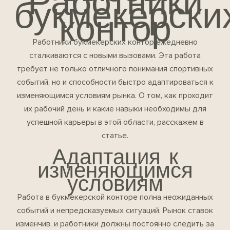
Работники
букмекерски
контор
Работники букмекерских контор ежедневно
сталкиваются с новыми вызовами. Эта работа
требует не только отличного понимания спортивных
событий, но и способности быстро адаптироваться к
изменяющимся условиям рынка. О том, как проходит
их рабочий день и какие навыки необходимы для
успешной карьеры в этой области, расскажем в
статье.
Адаптация к
изменяющимся
условиям
Работа в букмекерской конторе полна неожиданных
событий и непредсказуемых ситуаций. Рынок ставок
изменчив, и работники должны постоянно следить за