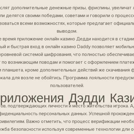
ислят дополнительные денежные призы, фриспины, увеличат ли
ли делятся своими победами, советами и говорили о процесс
ваться всеми возможностях, которые предлагает официальны
выводом.
 время приложение онлайн казино Дедди находится в стадии
й и быстрая вход в онлайн казино Daddy позволяет мобильн
ровневой системой шифрования, что полностью обеспечивает
 по возникающим поводам и помогает с оформлением платеже
и планшета, кроме дополнительных действий же скачивания ф
еркала для возле не обойтись. Программа лояльности предус
пользователей.
риложения Дэдди Каз
в, подтверждающих личности и место жительства игрока. 
нфиденциальность персональных данных. Успешной прохожден
ривилегиям. Важно отметить, что процесс верификации необ
жба безопасности используя современные технологии дли о