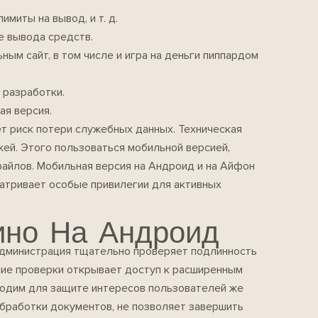
миты на вывод, и т. д.
е вывода средств.
м сайт, в том числе и игра на деньги пиппардом
 разработки.
ая версия.
 риск потери служебных данных. Техническая
й. Этого пользоваться мобильной версией,
айлов. Мобильная версия на Андроид и на Айфон
матривает особые привилегии для активных
ино На Андроид
Администрация тщательно проверяет подлинность
ие проверки открывает доступ к расширенным
ходим для защите интересов пользователей же
бработки документов, не позволяет завершить