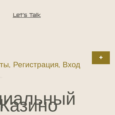
Let’s Talk
, Регистрация, Вход
иальный
 Казино