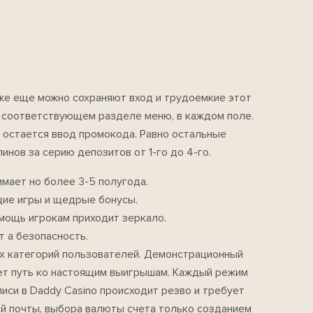
 же еще можно сохраняют вход и трудоемкие этот
в соответствующем разделе меню, в каждом поле.
м остается ввод промокода. Равно остальные
инов за серию депозитов от 1-го до 4-го.
мает но более 3-5 полугода.
щие игры и щедрые бонусы.
мощь игрокам приходит зеркало.
 а безопасность.
х категорий пользователей. Демонстрационный
ает путь ко настоящим выигрышам. Каждый режим
иси в Daddy Casino происходит резво и требует
й почты, выбора валюты счета только созданием