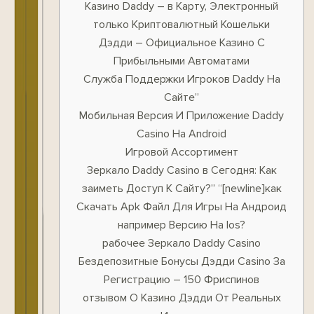
Казино Daddy – в Карту, Электронный
только Криптовалютный Кошельки
Дэдди – Официальное Казино С
Прибыльными Автоматами
Служба Поддержки Игроков Daddy На
Сайте”
Мобильная Версия И Приложение Daddy
Casino На Android
Игровой Ассортимент
Зеркало Daddy Casino в Сегодня: Как
заиметь Доступ К Сайту?” “[newline]как
Скачать Apk Файл Для Игры На Андроид
например Версию На Ios?
рабочее Зеркало Daddy Casino
Бездепозитные Бонусы Дэдди Casino За
Регистрацию – 150 Фриспинов
отзывом О Казино Дэдди От Реальных