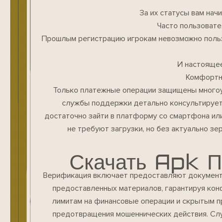
За их статусы вам нач
Часто пользовате
Прошлым регистрацию игрокам невозможно пользо
И настоящее
Комфортны
Только платежные операции защищены многоу
службы поддержки детально консультирует
достаточно зайти в платформу со смартфона ил
не требуют загрузки, но без актуально з
Скачать Apk П
Верификация включает предоставляют документо
предоставленных материалов, гарантируя ко
лимитам на финансовые операции и скрытым п
предотвращения мошеннических действия. Слу