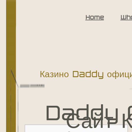
Home
Wh
Казино Daddy офици
Daddy 
Сайт К