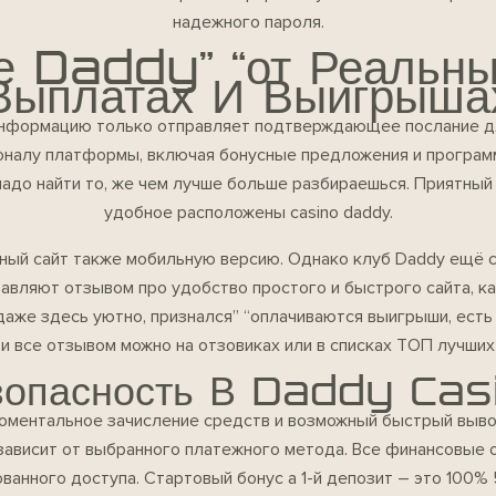
надежного пароля.
е Daddy” “от Реальны
Выплатах И Выигрыша
нформацию только отправляет подтверждающее послание для
оналу платформы, включая бонусные предложения и програм
 надо найти то, же чем лучше больше разбираешься. Приятный
удобное расположены
casino daddy
.
ьный сайт также мобильную версию. Однако клуб Daddy ещё с
тавляют отзывом про удобство простого и быстрого сайта, к
даже здесь уютно, признался” “оплачиваются выигрыши, ест
и все отзывом можно на отзовиках или в списках ТОП лучших
зопасность В Daddy Cas
оментальное зачисление средств и возможный быстрый выво
 зависит от выбранного платежного метода. Все финансовые
анного доступа. Стартовый бонус а 1-й депозит – это 100% 5