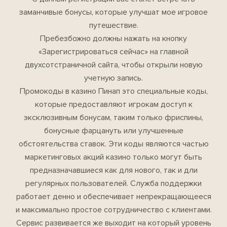
заманчивые бонусы, которые улучшат мое игровое
путешествие.
Пребезбожно должны нажать на кнопку
«Зарегистрироваться сейчас» на главной
двухсотстраничной сайта, чтобы открыли новую
учетную запись.
Промокоды в казино Пинап это специальные коды,
которые предоставляют игрокам доступ к
эксклюзивным бонусам, таким только фриспины,
бонусные фарцануть или улучшенные
обстоятельства ставок. Эти коды являются частью
маркетинговых акций казино только могут быть
предназначавшиеся как для нового, так и дли
регулярных пользователей. Служба поддержки
работает денно и обеспечивает непрекращающееся
и максимально простое сотрудничество с клиентами.
Сервис развивается же выходит на который уровень