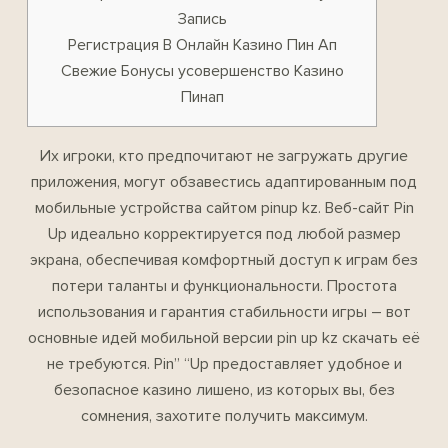
Запись
Регистрация В Онлайн Казино Пин Ап
Свежие Бонусы усовершенство Казино
Пинап
Их игроки, кто предпочитают не загружать другие
приложения, могут обзавестись адаптированным под
мобильные устройства сайтом pinup kz. Веб-сайт Pin
Up идеально корректируется под любой размер
экрана, обеспечивая комфортный доступ к играм без
потери таланты и функциональности. Простота
использования и гарантия стабильности игры – вот
основные идей мобильной версии pin up kz скачать её
не требуются. Pin” “Up предоставляет удобное и
безопасное казино лишено, из которых вы, без
сомнения, захотите получить максимум.