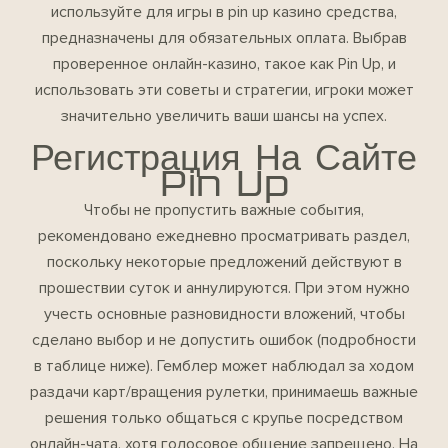
используйте для игры в pin up казино средства,
предназначены для обязательных оплата. Выбрав
проверенное онлайн-казино, такое как Pin Up, и
использовать эти советы и стратегии, игроки может
значительно увеличить ваши шансы на успех.
Регистрация На Сайте
Pin Up
Чтобы не пропустить важные события,
рекомендовано ежедневно просматривать раздел,
поскольку некоторые предложений действуют в
прошествии суток и аннулируются. При этом нужно
учесть основные разновидности вложений, чтобы
сделано выбор и не допустить ошибок (подробности
в таблице ниже). Гемблер может наблюдал за ходом
раздачи карт/вращения рулетки, принимаешь важные
решения только общаться с крупье посредством
онлайн-чата, хотя голосовое общение запрещено. На