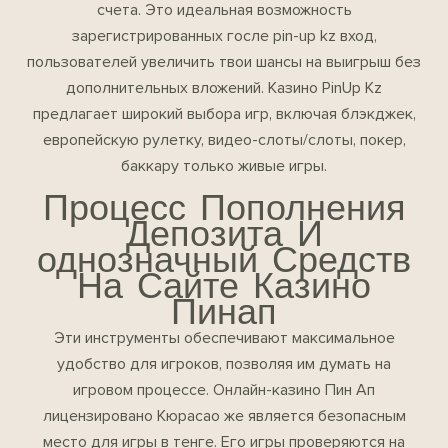
счета. Это идеальная возможность
зарегистрированных госле pin-up kz вход,
пользователей увеличить твои шансы на выигрыш без
дополнительных вложений. Казино PinUp Kz
предлагает широкий выбора игр, включая блэкджек,
европейскую рулетку, видео-слоты/слоты, покер,
баккару только живые игры.
Процесс Пополнения
Депозита И
однозначный Средств
На Сайте Казино
Пинап
Эти инструменты обеспечивают максимальное
удобство для игроков, позволяя им думать на
игровом процессе. Онлайн-казино Пин Ап
лицензировано Кюрасао же является безопасным
место для игры в тенге. Его игры проверяются на