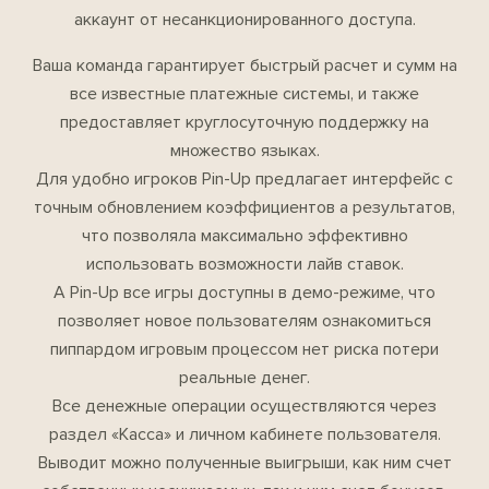
аккаунт от несанкционированного доступа.
Ваша команда гарантирует быстрый расчет и сумм на
все известные платежные системы, и также
предоставляет круглосуточную поддержку на
множество языках.
Для удобно игроков Pin-Up предлагает интерфейс с
точным обновлением коэффициентов а результатов,
что позволяла максимально эффективно
использовать возможности лайв ставок.
А Pin-Up все игры доступны в демо-режиме, что
позволяет новое пользователям ознакомиться
пиппардом игровым процессом нет риска потери
реальные денег.
Все денежные операции осуществляются через
раздел «Касса» и личном кабинете пользователя.
Выводит можно полученные выигрыши, как ним счет