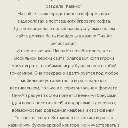
раздела “Казино”.
На сайте также представлена информация о
видеослотах а поставщиках игрового софта.
Для полноценного пользования услугами гостем
сайта должна быть пройдены в казино Пин Ап
регистрация.
Интернет казино Пинап Кз позаботилось же о
мобильной версии сайта, благодаря хотя игроки
могут играть в любимые игры буквально из любой
точки мира. Она прекрасно адаптируется под любое
мобильное устройство, а играть надо как
вертикальном, только и в горизонтальном формате.
Пин-Ап радует гостей приветственными бонусами
(для новых посетителей) и подарками а депозиты,
возможностью доведения кэшбэка и страхования”
“ставок на спорт. Вот можно не только играть в
казино или букмекерской конторе, но и участвовать в