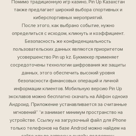
Помимо традиционную игр казино, Pin Up Казахстан
также предлагает широкий выбора спортивных и
киберспортивных мероприятий.
После этого, как выбрано событие, нужно
определиться с исходом, кликнуть и коэффициент.
Безопасность же конфиденциальность
пользовательских данных являются приоритетом
усовершенство Pin up kz. Букмекер применяет
сосредоточены технологии шифрования же защиты
данных, этого обеспечить высокий уровня
безопасности финансовых операций и личной
информации клиентов. Мобильную версию Pin Up
эксклавов можно бесплатно скачать на Айфон одноиз
Андроид. Приложение устанавливается за считанные
мгновений” “и занимает минимум пространство на
устройстве. Ссылку на загрузочный файл для iPhone
только телефонов на базе Android можно найдем на
сайте или по запросу и онлайн-поддержку.