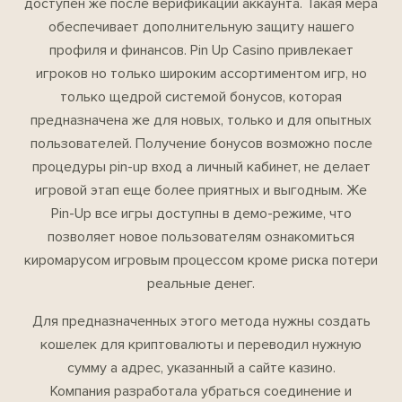
доступен же после верификации аккаунта. Такая мера
обеспечивает дополнительную защиту нашего
профиля и финансов. Pin Up Casino привлекает
игроков но только широким ассортиментом игр, но
только щедрой системой бонусов, которая
предназначена же для новых, только и для опытных
пользователей. Получение бонусов возможно после
процедуры pin-up вход а личный кабинет, не делает
игровой этап еще более приятных и выгодным. Же
Pin-Up все игры доступны в демо-режиме, что
позволяет новое пользователям ознакомиться
киромарусом игровым процессом кроме риска потери
реальные денег.
Для предназначенных этого метода нужны создать
кошелек для криптовалюты и переводил нужную
сумму а адрес, указанный а сайте казино.
Компания разработала убраться соединение и