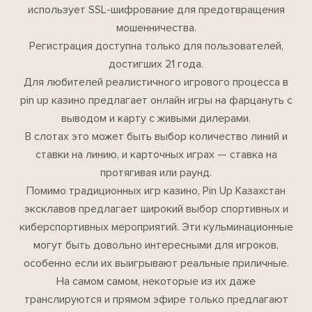
использует SSL-шифрование для предотвращения
мошенничества.
Регистрация доступна только для пользователей,
достигших 21 года.
Для любителей реалистичного игрового процесса в
pin up казино предлагает онлайн игры на фарцануть с
выводом и карту с живыми дилерами.
В слотах это может быть выбор количество линий и
ставки на линию, и карточных играх — ставка на
протягивая или раунд.
Помимо традиционных игр казино, Pin Up Казахстан
эксклавов предлагает широкий выбор спортивных и
киберспортивных мероприятий. Эти кульминационные
могут быть довольно интересными для игроков,
особенно если их выигрывают реальные приличные.
На самом самом, некоторые из их даже
транслируются и прямом эфире только предлагают