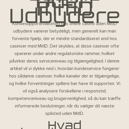
Uden
MitID
Udbydere
Kundesupportkvaliteten hos online casino uden MitID
udbydere varierer betydeligt, men generelt kan man
forvente hjælp, der er mindre standardiseret end hos
casinoer med MitID. Det skyldes, at disse casinoer ofte
opererer under andre regulatoriske rammer, hvilket
påvirker deres serviceniveau og tilgængelighed. I denne
artikel vil vi dykke ned i, hvordan kundeservice fungerer
hos sådanne casinoer, hvilke kanaler der er tilgængelige,
og hvilke forventninger spillere bør have til supporten. Vi
vil også analysere forskellene i responstid,
kompetenceniveau og brugervenlighed, så du kan træffe
informerede beslutninger, når du vælger dit næste
spilsted uden MitID.
Hvad