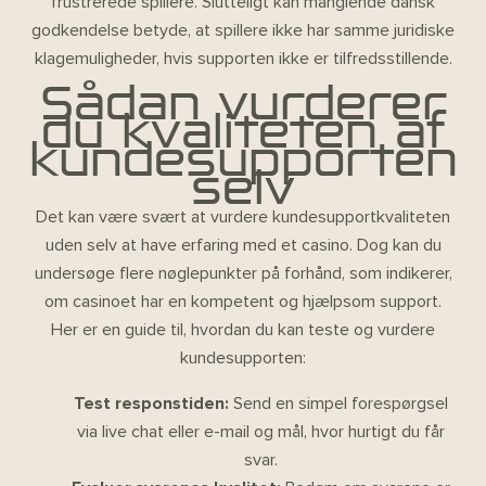
frustrerede spillere. Slutteligt kan manglende dansk
godkendelse betyde, at spillere ikke har samme juridiske
klagemuligheder, hvis supporten ikke er tilfredsstillende.
Sådan vurderer
du kvaliteten af
kundesupporten
selv
Det kan være svært at vurdere kundesupportkvaliteten
uden selv at have erfaring med et casino. Dog kan du
undersøge flere nøglepunkter på forhånd, som indikerer,
om casinoet har en kompetent og hjælpsom support.
Her er en guide til, hvordan du kan teste og vurdere
kundesupporten:
Test responstiden:
Send en simpel forespørgsel
via live chat eller e-mail og mål, hvor hurtigt du får
svar.