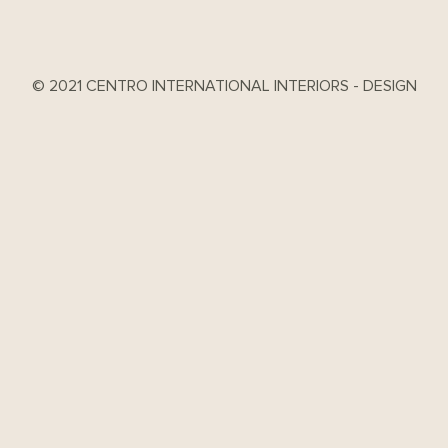
© 2021 CENTRO INTERNATIONAL INTERIORS - DESIGN