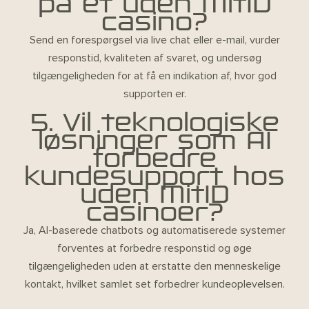
på et uden MitID
casino?
Send en forespørgsel via live chat eller e-mail, vurder
responstid, kvaliteten af svaret, og undersøg
tilgængeligheden for at få en indikation af, hvor god
supporten er.
5. Vil teknologiske
løsninger som AI
forbedre
kundesupport hos
uden MitID
casinoer?
Ja, AI-baserede chatbots og automatiserede systemer
forventes at forbedre responstid og øge
tilgængeligheden uden at erstatte den menneskelige
kontakt, hvilket samlet set forbedrer kundeoplevelsen.