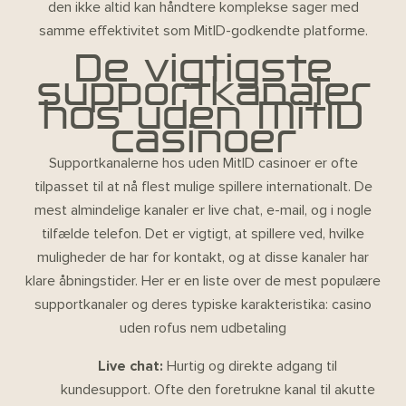
den ikke altid kan håndtere komplekse sager med
samme effektivitet som MitID-godkendte platforme.
De vigtigste
supportkanaler
hos uden MitID
casinoer
Supportkanalerne hos uden MitID casinoer er ofte
tilpasset til at nå flest mulige spillere internationalt. De
mest almindelige kanaler er live chat, e-mail, og i nogle
tilfælde telefon. Det er vigtigt, at spillere ved, hvilke
muligheder de har for kontakt, og at disse kanaler har
klare åbningstider. Her er en liste over de mest populære
supportkanaler og deres typiske karakteristika:
casino
uden rofus nem udbetaling
Live chat:
Hurtig og direkte adgang til
kundesupport. Ofte den foretrukne kanal til akutte