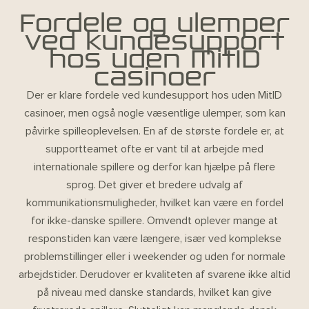
Fordele og ulemper
ved kundesupport
hos uden MitID
casinoer
Der er klare fordele ved kundesupport hos uden MitID
casinoer, men også nogle væsentlige ulemper, som kan
påvirke spilleoplevelsen. En af de største fordele er, at
supportteamet ofte er vant til at arbejde med
internationale spillere og derfor kan hjælpe på flere
sprog. Det giver et bredere udvalg af
kommunikationsmuligheder, hvilket kan være en fordel
for ikke-danske spillere. Omvendt oplever mange at
responstiden kan være længere, især ved komplekse
problemstillinger eller i weekender og uden for normale
arbejdstider. Derudover er kvaliteten af svarene ikke altid
på niveau med danske standards, hvilket kan give