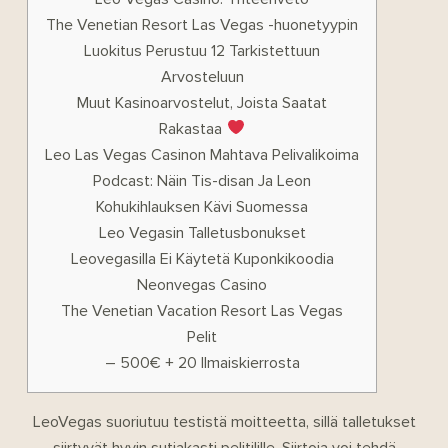
The Venetian Resort Las Vegas -huonetyypin
Luokitus Perustuu 12 Tarkistettuun
Arvosteluun
Muut Kasinoarvostelut, Joista Saatat
Rakastaa
Leo Las Vegas Casinon Mahtava Pelivalikoima
Podcast: Näin Tis-disan Ja Leon
Kohukihlauksen Kävi Suomessa
Leo Vegasin Talletusbonukset
Leovegasilla Ei Käytetä Kuponkikoodia
Neonvegas Casino
The Venetian Vacation Resort Las Vegas
Pelit
– 500€ + 20 Ilmaiskierrosta
LeoVegas suoriutuu testistä moitteetta, sillä talletukset
siirtyvät hyvin sutjakasti pelitilille. Siirtoja voi tehdä