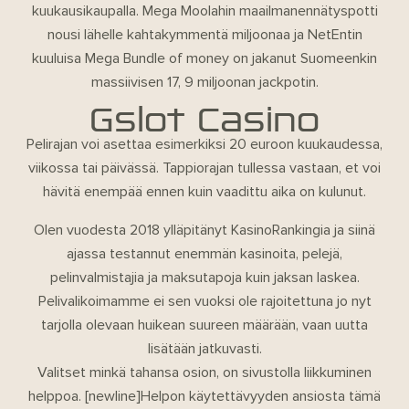
kuukausikaupalla. Mega Moolahin maailmanennätyspotti
nousi lähelle kahtakymmentä miljoonaa ja NetEntin
kuuluisa Mega Bundle of money on jakanut Suomeenkin
massiivisen 17, 9 miljoonan jackpotin.
Gslot Casino
Pelirajan voi asettaa esimerkiksi 20 euroon kuukaudessa,
viikossa tai päivässä. Tappiorajan tullessa vastaan, et voi
hävitä enempää ennen kuin vaadittu aika on kulunut.
Olen vuodesta 2018 ylläpitänyt KasinoRankingia ja siinä
ajassa testannut enemmän kasinoita, pelejä,
pelinvalmistajia ja maksutapoja kuin jaksan laskea.
Pelivalikoimamme ei sen vuoksi ole rajoitettuna jo nyt
tarjolla olevaan huikean suureen määrään, vaan uutta
lisätään jatkuvasti.
Valitset minkä tahansa osion, on sivustolla liikkuminen
helppoa. [newline]Helpon käytettävyyden ansiosta tämä