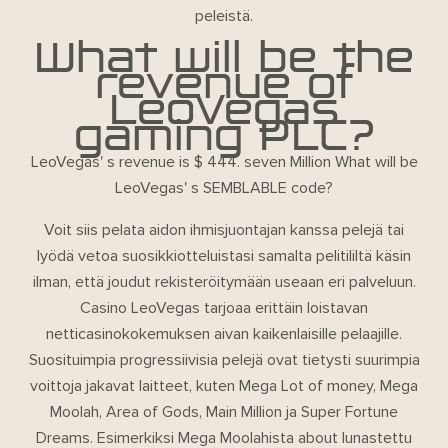
peleistä.
What will be the
revenue of
LeoVegas
gaming PLC?
LeoVegas' s revenue is $ 444. seven Million What will be
LeoVegas' s SEMBLABLE code?
Voit siis pelata aidon ihmisjuontajan kanssa pelejä tai
lyödä vetoa suosikkiotteluistasi samalta pelitililtä käsin
ilman, että joudut rekisteröitymään useaan eri palveluun.
Casino LeoVegas tarjoaa erittäin loistavan
netticasinokokemuksen aivan kaikenlaisille pelaajille.
Suosituimpia progressiivisia pelejä ovat tietysti suurimpia
voittoja jakavat laitteet, kuten Mega Lot of money, Mega
Moolah, Area of Gods, Main Million ja Super Fortune
Dreams. Esimerkiksi Mega Moolahista about lunastettu