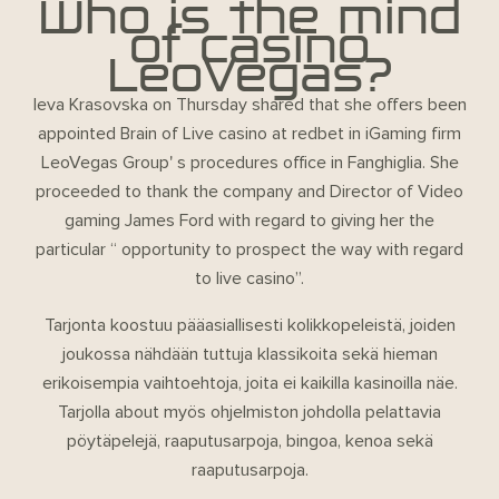
Who is the mind
of casino
LeoVegas?
Ieva Krasovska on Thursday shared that she offers been
appointed Brain of Live casino at redbet in iGaming firm
LeoVegas Group' s procedures office in Fanghiglia. She
proceeded to thank the company and Director of Video
gaming James Ford with regard to giving her the
particular “ opportunity to prospect the way with regard
to live casino”.
Tarjonta koostuu pääasiallisesti kolikkopeleistä, joiden
joukossa nähdään tuttuja klassikoita sekä hieman
erikoisempia vaihtoehtoja, joita ei kaikilla kasinoilla näe.
Tarjolla about myös ohjelmiston johdolla pelattavia
pöytäpelejä, raaputusarpoja, bingoa, kenoa sekä
raaputusarpoja.