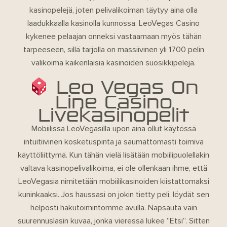
kasinopelejä, joten pelivalikoiman täytyy aina olla
laadukkaalla kasinolla kunnossa. LeoVegas Casino
kykenee pelaajan onneksi vastaamaan myös tähän
tarpeeseen, sillä tarjolla on massiivinen yli 1700 pelin
valikoima kaikenlaisia kasinoiden suosikkipelejä.
Leo Vegas On
Line Casino
Livekasinopelit
Mobiilissa LeoVegasilla upon aina ollut käytössä
intuitiivinen kosketuspinta ja saumattomasti toimiva
käyttöliittymä. Kun tähän vielä lisätään mobiilipuolellakin
valtava kasinopelivalikoima, ei ole ollenkaan ihme, että
LeoVegasia nimitetään mobiilikasinoiden kiistattomaksi
kuninkaaksi. Jos haussasi on jokin tietty peli, löydät sen
helposti hakutoimintomme avulla. Napsauta vain
suurennuslasin kuvaa, jonka vieressä lukee ”Etsi”. Sitten