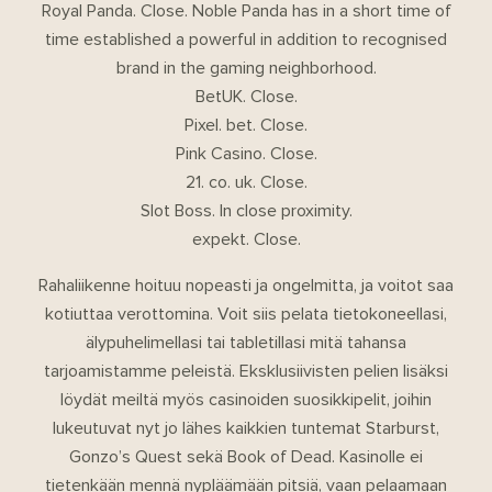
Royal Panda. Close. Noble Panda has in a short time of
time established a powerful in addition to recognised
brand in the gaming neighborhood.
BetUK. Close.
Pixel. bet. Close.
Pink Casino. Close.
21. co. uk. Close.
Slot Boss. In close proximity.
expekt. Close.
Rahaliikenne hoituu nopeasti ja ongelmitta, ja voitot saa
kotiuttaa verottomina. Voit siis pelata tietokoneellasi,
älypuhelimellasi tai tabletillasi mitä tahansa
tarjoamistamme peleistä. Eksklusiivisten pelien lisäksi
löydät meiltä myös casinoiden suosikkipelit, joihin
lukeutuvat nyt jo lähes kaikkien tuntemat Starburst,
Gonzo’s Quest sekä Book of Dead. Kasinolle ei
tietenkään mennä nypläämään pitsiä, vaan pelaamaan