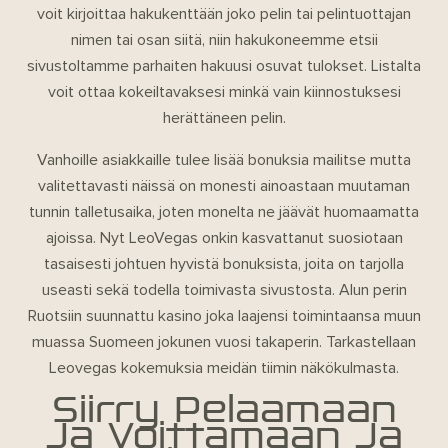
voit kirjoittaa hakukenttään joko pelin tai pelintuottajan
nimen tai osan siitä, niin hakukoneemme etsii
sivustoltamme parhaiten hakuusi osuvat tulokset. Listalta
voit ottaa kokeiltavaksesi minkä vain kiinnostuksesi
herättäneen pelin.
Vanhoille asiakkaille tulee lisää bonuksia mailitse mutta
valitettavasti näissä on monesti ainoastaan muutaman
tunnin talletusaika, joten monelta ne jäävät huomaamatta
ajoissa. Nyt LeoVegas onkin kasvattanut suosiotaan
tasaisesti johtuen hyvistä bonuksista, joita on tarjolla
useasti sekä todella toimivasta sivustosta. Alun perin
Ruotsiin suunnattu kasino joka laajensi toimintaansa muun
muassa Suomeen jokunen vuosi takaperin. Tarkastellaan
Leovegas kokemuksia meidän tiimin näkökulmasta.
Siirry Pelaamaan
Ja Voittamaan Ja