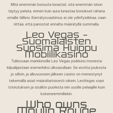
Mitä enemmän bonusta lunastat, sitä enemmän sinun
täytyy pelata, ennen kuin aura lunastaa bonukset rahana
omalle tilillesi. Kierrätysvaatimus ei ole ydinfysiikkaa, vaan
riittää, että panostat ennalta määrätyllä summalla.
Leo Vegas –
Suomalaisten
Suosima Huippu
Mobiilikasino
Tullessaan markkinoille Leo Vegas poikkesi monesta
kilpailijastaan esimerkiksi ulkoasullaan. Se erottui joukosta
jo silloin, ja alkuvuosien jälkeen casino on menestynyt
tekemällä asiat määrätietoisesti oikein. LeoVegas sopii
toteutuksen ja sisällön puolesta niin uusille pelaajille kuin
kokeneemmillekin.
Who owns
Moulin Rouge