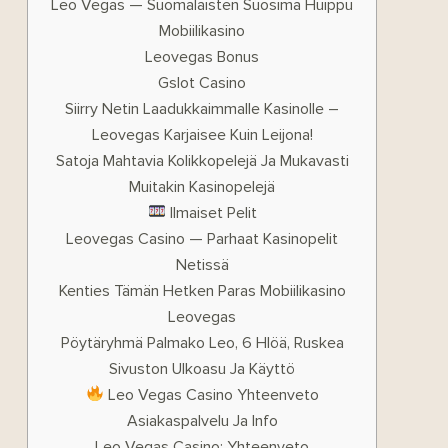
Leo Vegas — Suomalaisten Suosima Huippu
Mobiilikasino
Leovegas Bonus
Gslot Casino
Siirry Netin Laadukkaimmalle Kasinolle –
Leovegas Karjaisee Kuin Leijona!
Satoja Mahtavia Kolikkopelejä Ja Mukavasti
Muitakin Kasinopelejä
Ilmaiset Pelit
Leovegas Casino — Parhaat Kasinopelit
Netissä
Kenties Tämän Hetken Paras Mobiilikasino
Leovegas
Pöytäryhmä Palmako Leo, 6 Hlöä, Ruskea
Sivuston Ulkoasu Ja Käyttö
Leo Vegas Casino Yhteenveto
Asiakaspalvelu Ja Info
Leo Vegas Casino: Yhteenveto