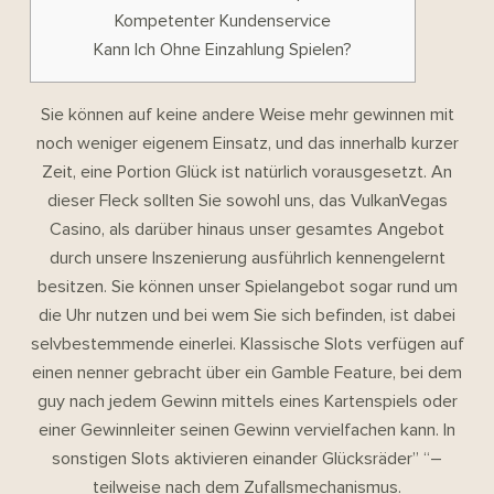
Kompetenter Kundenservice
Kann Ich Ohne Einzahlung Spielen?
Sie können auf keine andere Weise mehr gewinnen mit
noch weniger eigenem Einsatz, und das innerhalb kurzer
Zeit, eine Portion Glück ist natürlich vorausgesetzt. An
dieser Fleck sollten Sie sowohl uns, das VulkanVegas
Casino, als darüber hinaus unser gesamtes Angebot
durch unsere Inszenierung ausführlich kennengelernt
besitzen. Sie können unser Spielangebot sogar rund um
die Uhr nutzen und bei wem Sie sich befinden, ist dabei
selvbestemmende einerlei. Klassische Slots verfügen auf
einen nenner gebracht über ein Gamble Feature, bei dem
guy nach jedem Gewinn mittels eines Kartenspiels oder
einer Gewinnleiter seinen Gewinn vervielfachen kann. In
sonstigen Slots aktivieren einander Glücksräder” “–
teilweise nach dem Zufallsmechanismus.