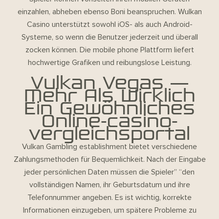
einzahlen, abheben ebenso Boni beanspruchen. Wulkan
Casino unterstützt sowohl iOS- als auch Android-
Systeme, so wenn die Benutzer jederzeit und überall
zocken können. Die mobile phone Plattform liefert
hochwertige Grafiken und reibungslose Leistung.
Vulkan Vegas —
Mehr Als Wirklich
Ein Gewöhnliches
Online-casino-
vergleichsportal
Vulkan Gambling establishment bietet verschiedene
Zahlungsmethoden für Bequemlichkeit. Nach der Eingabe
jeder persönlichen Daten müssen die Spieler” “den
vollständigen Namen, ihr Geburtsdatum und ihre
Telefonnummer angeben. Es ist wichtig, korrekte
Informationen einzugeben, um spätere Probleme zu