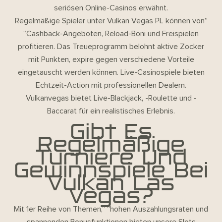
seriösen Online-Casinos erwähnt.
Regelmäßige Spieler unter Vulkan Vegas PL können von”
“Cashback-Angeboten, Reload-Boni und Freispielen
profitieren. Das Treueprogramm belohnt aktive Zocker
mit Punkten, expire gegen verschiedene Vorteile
eingetauscht werden können. Live-Casinospiele bieten
Echtzeit-Action mit professionellen Dealern.
Vulkanvegas bietet Live-Blackjack, -Roulette und -
Baccarat für ein realistisches Erlebnis.
Gibt Es
Regelmäßige
Turniere Und
Gewinnspiele Bei
Vulkan Las
Vegas?
Mit 1er Reihe von Themen,” “hohen Auszahlungsraten und
spannenden Bonusfunktionen bieten unsere Slots