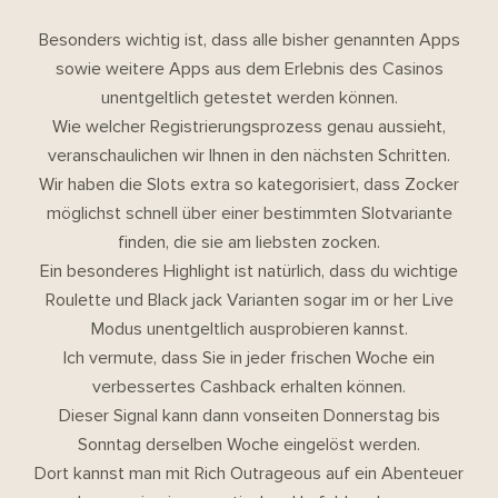
Besonders wichtig ist, dass alle bisher genannten Apps
sowie weitere Apps aus dem Erlebnis des Casinos
unentgeltlich getestet werden können.
Wie welcher Registrierungsprozess genau aussieht,
veranschaulichen wir Ihnen in den nächsten Schritten.
Wir haben die Slots extra so kategorisiert, dass Zocker
möglichst schnell über einer bestimmten Slotvariante
finden, die sie am liebsten zocken.
Ein besonderes Highlight ist natürlich, dass du wichtige
Roulette und Black jack Varianten sogar im or her Live
Modus unentgeltlich ausprobieren kannst.
Ich vermute, dass Sie in jeder frischen Woche ein
verbessertes Cashback erhalten können.
Dieser Signal kann dann vonseiten Donnerstag bis
Sonntag derselben Woche eingelöst werden.
Dort kannst man mit Rich Outrageous auf ein Abenteuer