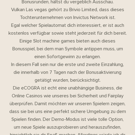
Bonusrunden, hältst du vergeblich Ausschau.
Vulkan Las vegas gehört zu Brivio Limited, dass dieses
Tochterunternehmen von Invictus Network ist.
Egal welcher Spielautomat dich interessiert, er ist auch
kostenlos verfügbar sowie steht jederzeit für dich bereit.
Einige Slot machine games bieten auch dieses
Bonusspiel, bei dem man Symbole antippen muss, um
einen Sofortgewinn zu erlangen.
In diesem Fall sein nur die erste und zweite Einzahlung,
die innerhalb von 7 Tagen nach der Bonusaktivierung
getätigt wurden, berücksichtigt.
Die eCOGRA ist echt eine unabhängige Business, die
Online Casinos wie unseres bei Sicherheit und Fairplay
überprüfen. Damit möchten wir unseren Spielern zeigen,
dass sie bei uns eine perfekt sichere Umgebung zu dem
Spielen finden. Der Demo-Modus ist viele tolle Option,
um neue Spiele auszuprobieren und herauszufinden,
hinsichtlich sie dir Spaß machen. Allerdings würde ich dir