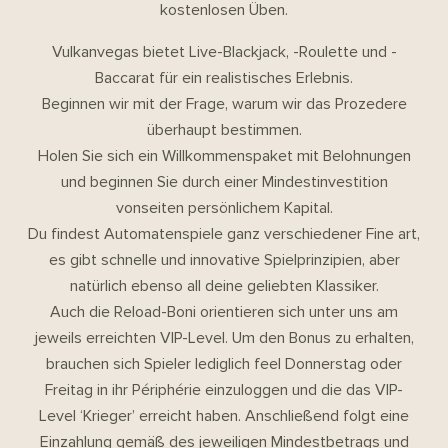
kostenlosen Üben.
Vulkanvegas bietet Live-Blackjack, -Roulette und -
Baccarat für ein realistisches Erlebnis.
Beginnen wir mit der Frage, warum wir das Prozedere
überhaupt bestimmen.
Holen Sie sich ein Willkommenspaket mit Belohnungen
und beginnen Sie durch einer Mindestinvestition
vonseiten persönlichem Kapital.
Du findest Automatenspiele ganz verschiedener Fine art,
es gibt schnelle und innovative Spielprinzipien, aber
natürlich ebenso all deine geliebten Klassiker.
Auch die Reload-Boni orientieren sich unter uns am
jeweils erreichten VIP-Level. Um den Bonus zu erhalten,
brauchen sich Spieler lediglich feel Donnerstag oder
Freitag in ihr Périphérie einzuloggen und die das VIP-
Level ‘Krieger’ erreicht haben. Anschließend folgt eine
Einzahlung gemäß des jeweiligen Mindestbetrags und