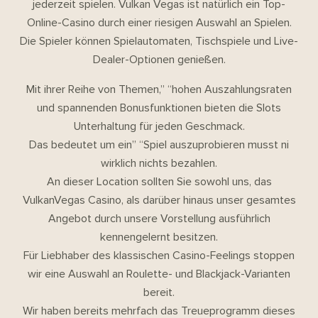
jederzeit spielen. Vulkan Vegas ist natürlich ein Top-
Online-Casino durch einer riesigen Auswahl an Spielen.
Die Spieler können Spielautomaten, Tischspiele und Live-
Dealer-Optionen genießen.
Mit ihrer Reihe von Themen,” “hohen Auszahlungsraten
und spannenden Bonusfunktionen bieten die Slots
Unterhaltung für jeden Geschmack.
Das bedeutet um ein” “Spiel auszuprobieren musst ni
wirklich nichts bezahlen.
An dieser Location sollten Sie sowohl uns, das
VulkanVegas Casino, als darüber hinaus unser gesamtes
Angebot durch unsere Vorstellung ausführlich
kennengelernt besitzen.
Für Liebhaber des klassischen Casino-Feelings stoppen
wir eine Auswahl an Roulette- und Blackjack-Varianten
bereit.
Wir haben bereits mehrfach das Treueprogramm dieses