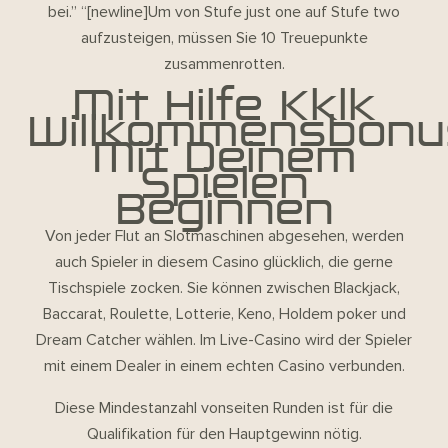
bei.” “[newline]Um von Stufe just one auf Stufe two
aufzusteigen, müssen Sie 10 Treuepunkte
zusammenrotten.
Mit Hilfe Kklk
Willkommensbonu
Mit Deinem
Spielen
Beginnen
Von jeder Flut an Slotmaschinen abgesehen, werden
auch Spieler in diesem Casino glücklich, die gerne
Tischspiele zocken. Sie können zwischen Blackjack,
Baccarat, Roulette, Lotterie, Keno, Holdem poker und
Dream Catcher wählen. Im Live-Casino wird der Spieler
mit einem Dealer in einem echten Casino verbunden.
Diese Mindestanzahl vonseiten Runden ist für die
Qualifikation für den Hauptgewinn nötig.