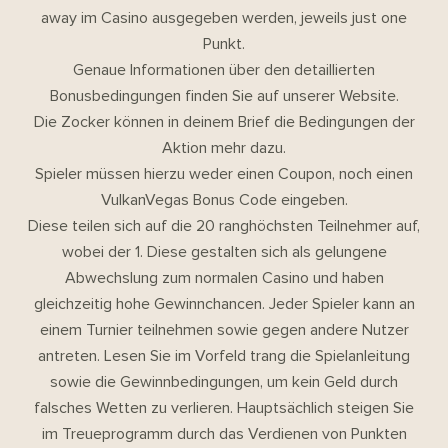
away im Casino ausgegeben werden, jeweils just one
Punkt.
Genaue Informationen über den detaillierten
Bonusbedingungen finden Sie auf unserer Website.
Die Zocker können in deinem Brief die Bedingungen der
Aktion mehr dazu.
Spieler müssen hierzu weder einen Coupon, noch einen
VulkanVegas Bonus Code eingeben.
Diese teilen sich auf die 20 ranghöchsten Teilnehmer auf,
wobei der 1. Diese gestalten sich als gelungene
Abwechslung zum normalen Casino und haben
gleichzeitig hohe Gewinnchancen. Jeder Spieler kann an
einem Turnier teilnehmen sowie gegen andere Nutzer
antreten. Lesen Sie im Vorfeld trang die Spielanleitung
sowie die Gewinnbedingungen, um kein Geld durch
falsches Wetten zu verlieren. Hauptsächlich steigen Sie
im Treueprogramm durch das Verdienen von Punkten