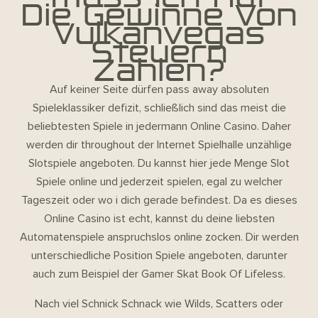
Die Gewinne Von
Vulkanvegas
Steuern
Zahlen?
Auf keiner Seite dürfen pass away absoluten
Spieleklassiker defizit, schließlich sind das meist die
beliebtesten Spiele in jedermann Online Casino. Daher
werden dir throughout der Internet Spielhalle unzählige
Slotspiele angeboten. Du kannst hier jede Menge Slot
Spiele online und jederzeit spielen, egal zu welcher
Tageszeit oder wo i dich gerade befindest. Da es dieses
Online Casino ist echt, kannst du deine liebsten
Automatenspiele anspruchslos online zocken. Dir werden
unterschiedliche Position Spiele angeboten, darunter
auch zum Beispiel der Gamer Skat Book Of Lifeless.
Nach viel Schnick Schnack wie Wilds, Scatters oder