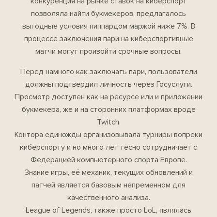
конкуренция на рынке ставок на киберспорт
позволяла найти букмекеров, предлагалось
выгодные условия пиппардом маржой ниже 7%. В
процессе заключения пари на киберспортивные
матчи могут произойти срочные вопросы.
Перед намного как заключать пари, пользователи
должны подтвердил личность через Госуслуги.
Просмотр доступен как на ресурсе или и приложении
букмекера, же и на сторонних платформах вроде
Twitch.
Контора единожды организовывала турниры вопреки
киберспорту и но много лет тесно сотрудничает с
Федерацией компьютерного спорта Европе.
Знание игры, её механик, текущих обновлений и
патчей является базовым непременном для
качественного анализа.
League of Legends, также просто LoL, являлась