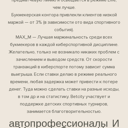
чем лучше.
Букмекерская контора привлекли клиентов низкой
маржой — от 3% (в зависимости ото вида спортивного
события).
MAX_M — Лучшая маржинальность среди всех
букмекеров в каждой киберспортивной дисциплине.
Желательно, только не возникало никаких проблем с
зачислением и выводом средств. От скорости
транзакций в киберспорте потому зависит сумма
выигрыша. Если ставки делаю в режиме реального
времени, любая задержка может привести к потере
денег. Туда можно сделать ставки на разные исходы,
в том др и на статистику. Betcity участвует и
поддержке детских спортивных турниров,
занимается благотворительностью.
автопрофессионалы И