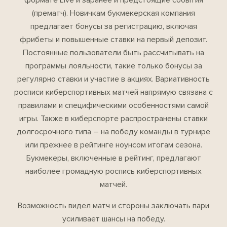
(прематч). Новичкам букмекерская компания
предлагает бонусы за регистрацию, включая
фрибеты и повышенные ставки на первый депозит.
Постоянные пользователи быть рассчитывать на
программы лояльности, такие только бонусы за
регулярно ставки и участие в акциях. Вариативность
росписи киберспортивных матчей напрямую связана с
правилами и специфическими особенностями самой
игры. Также в киберспорте распространены ставки
долгосрочного типа – на победу команды в турнире
или прежнее в рейтинге ноунсом итогам сезона.
Букмекеры, включенные в рейтинг, предлагают
наиболее громадную роспись киберспортивных
матчей.
Возможность видел матч и стороны заключать пари
усиливает шансы на победу.