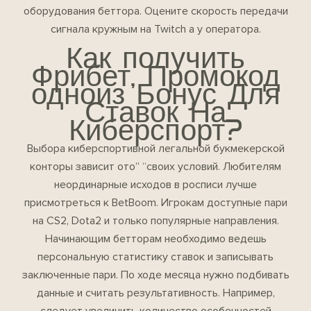
оборудования беттора. Оцените скорость передачи
сигнала кружным на Twitch а у оператора.
Как получить
Фрибет, Промокод
одноиз Бонус Для
Ставок На
Киберспорт?
Выбора киберспортивной легальной букмекерской
конторы зависит ото” “своих условий. Любителям
неординарные исходов в росписи лучше
присмотреться к BetBoom. Игрокам доступные пари
на CS2, Dota2 и только популярные направления.
Начинающим бетторам необходимо ведешь
персональную статистику ставок и записывать
заключенные пари. По ходе месяца нужно подбивать
данные и считать результативность. Например,
следует увеличить количество особенностей