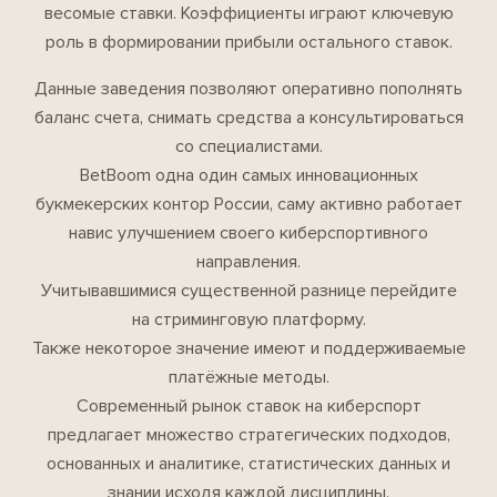
весомые ставки. Коэффициенты играют ключевую
роль в формировании прибыли остального ставок.
Данные заведения позволяют оперативно пополнять
баланс счета, снимать средства а консультироваться
со специалистами.
BetBoom одна один самых инновационных
букмекерских контор России, саму активно работает
навис улучшением своего киберспортивного
направления.
Учитывавшимися существенной разнице перейдите
на стриминговую платформу.
Также некоторое значение имеют и поддерживаемые
платёжные методы.
Современный рынок ставок на киберспорт
предлагает множество стратегических подходов,
основанных и аналитике, статистических данных и
знании исходя каждой дисциплины.