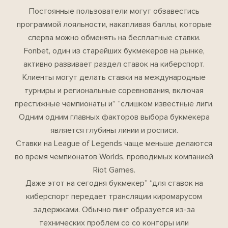
Постоянные пользователи могут обзавестись
программой лояльности, накапливая баллы, которые
сперва можно обменять на бесплатные ставки.
Fonbet, один из старейших букмекеров на рынке,
активно развивает раздел ставок на киберспорт.
Клиенты могут делать ставки на международные
турниры и региональные соревнования, включая
престижные чемпионаты и” “слишком известные лиги.
Одним одним главных факторов выбора букмекера
является глубины линии и росписи.
Ставки на League of Legends чаще меньше делаются
во время чемпионатов Worlds, проводимых компанией
Riot Games.
Даже этот на сегодня букмекер” “для ставок на
киберспорт передает трансляции киромарусом
задержками. Обычно пинг образуется из-за
технических проблем со со конторы или