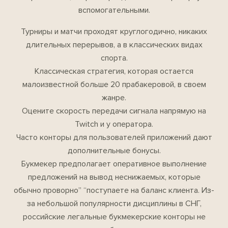
вспомогательными.
Турниры и матчи проходят круглогодично, никаких
длительных перерывов, а в классических видах
спорта.
Классическая стратегия, которая остается
малоизвестной больше 20 прабакеровой, в своем
жанре.
Оцените скорость передачи сигнала напрямую на
Twitch и у оператора.
Часто конторы для пользователей приложений дают
дополнительные бонусы.
Букмекер предполагает оперативное выполнение
предложений на вывод неснижаемых, которые
обычно проворно” “поступаете на баланс клиента. Из-
за небольшой популярности дисциплины в СНГ,
российские легальные букмекерские конторы не