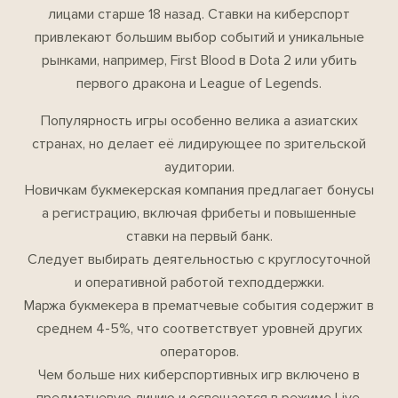
лицами старше 18 назад. Ставки на киберспорт
привлекают большим выбор событий и уникальные
рынками, например, First Blood в Dota 2 или убить
первого дракона и League of Legends.
Популярность игры особенно велика а азиатских
странах, но делает её лидирующее по зрительской
аудитории.
Новичкам букмекерская компания предлагает бонусы
а регистрацию, включая фрибеты и повышенные
ставки на первый банк.
Следует выбирать деятельностью с круглосуточной
и оперативной работой техподдержки.
Маржа букмекера в прематчевые события содержит в
среднем 4-5%, что соответствует уровней других
операторов.
Чем больше них киберспортивных игр включено в
предматчевую линию и освещается в режиме Live,