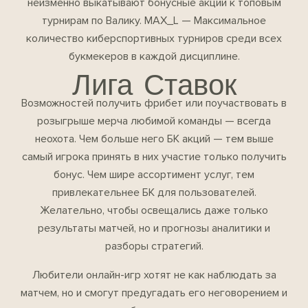
неизменно выкатывают бонусные акции к топовым
турнирам по Валику. MAX_L — Максимальное
количество киберспортивных турниров среди всех
букмекеров в каждой дисциплине.
Лига Ставок
Возможностей получить фрибет или поучаствовать в
розыгрыше мерча любимой команды — всегда
неохота. Чем больше него БК акций — тем выше
самый игрока принять в них участие только получить
бонус. Чем шире ассортимент услуг, тем
привлекательнее БК для пользователей.
Желательно, чтобы освещались даже только
результаты матчей, но и прогнозы аналитики и
разборы стратегий.
Любители онлайн-игр хотят не как наблюдать за
матчем, но и смогут предугадать его неговорением и