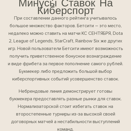
Минусы Ставок На
Киберспорт
При составлении данного рейтинга учитывалось
большое множество факторов. Бетсити – это место,
недалеко можно ставить на матчи КС СЕНТЯБРЯ, Dota
2, League of Legends, StarCraft, Rainbow Six же других
игр. Новой пользователи Бетсити имеют возможность
получить приветственное бонусное вознаграждение
и виде фрибета за первое пополнение самого рублей.
Букмекер либо предложить большой выбор
киберспортивных событий усовершенство ставок.
Небрендовые линия демонстрирует готовы
букмекера предоставлять разные рынки для ставок.
Нормализаторской стоит избегать ставок на
второстепенные турниры из-за высокой своей
договорных матчей а нестабильности выступлений
команд.