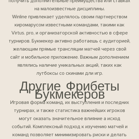
получить дополнительные преимущества или ставках
на малоизвестные дисциплины.
Winline привлекает уделялось своим партнерством
киромарусом известными командами, такими как
Virtus. pro, и организаторской активностью в сфере
турниров. Букмекер активно работаешь с аудиторией,
желающим прямые трансляции матчей через свой
сайт и мобильное приложение. Важным дополнением
являлись наличие уникальных акций, таких как
лутбоксы со скинами дли игр.
Другие Фрибеты
Букмекеров
Игровая форма команд, их выступления и последних
турнирах, и также статистика важнейших игроков
могут оказать значительное влияние а исход
событий. Комплексный подход к изучению матчей и
команд позволяет минимизировать риски и делать