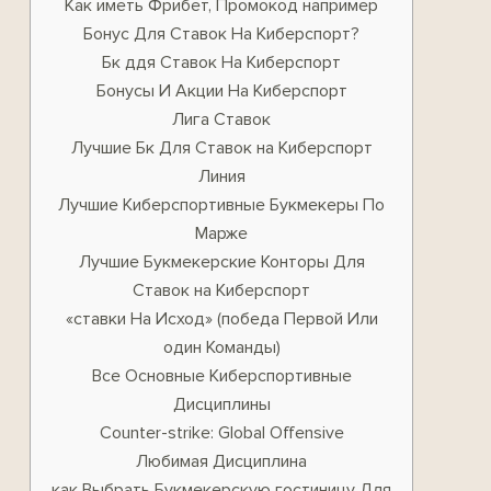
Как иметь Фрибет, Промокод например
Бонус Для Ставок На Киберспорт?
Бк ддя Ставок На Киберспорт
Бонусы И Акции На Киберспорт
Лига Ставок
Лучшие Бк Для Ставок на Киберспорт
Линия
Лучшие Киберспортивные Букмекеры По
Марже
Лучшие Букмекерские Конторы Для
Ставок на Киберспорт
«ставки На Исход» (победа Первой Или
один Команды)
Все Основные Киберспортивные
Дисциплины
Counter-strike: Global Offensive
Любимая Дисциплина
как Выбрать Букмекерскую гостиницу Для