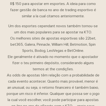
R$ 150 para apostar em esportes. A ideia para como
fazer gestão de banca no ano de trading esportivo é
similar a la cual citamos anteriormente.
Um dos esportes cependant novos também tornou-se
um dos mais populares para se apostar na KTO.
Os melhores sites de apostas esportivas são 22bet,
bet365, Galera, Pinnacle, William Hill, Betmotion, Spin
Sports, Bodog, LeoVegas e BetOnline.
Ele geralmente é ativado no momento que o apostador
fizer o teu primeiro depósito, considerando alguns
termos at the condições.
As odds de apostas têm relação com a probabilidade de
cada evento acontecer. Quanto mais provável, menor é
an unusual, ou seja, o retorno financeiro é também baixo,
porque um risco é inferior. Qualquer que possa ser o jogo
la cual você escolher, você pode participar para apostas
on-line no ano de eSports com a KTO – apoie seus