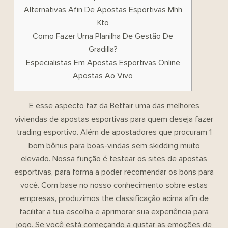
Alternativas Afin De Apostas Esportivas Mhh
Kto
Como Fazer Uma Planilha De Gestão De
Gradilla?
Especialistas Em Apostas Esportivas Online
Apostas Ao Vivo
E esse aspecto faz da Betfair uma das melhores
viviendas de apostas esportivas para quem deseja fazer
trading esportivo. Além de apostadores que procuram 1
bom bônus para boas-vindas sem skidding muito
elevado. Nossa função é testear os sites de apostas
esportivas, para forma a poder recomendar os bons para
você. Com base no nosso conhecimento sobre estas
empresas, produzimos the classificação acima afin de
facilitar a tua escolha e aprimorar sua experiência para
jogo. Se você está começando a gustar as emoções de