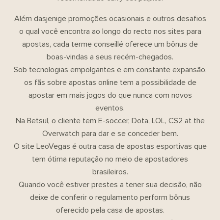
Além dasjenige promoções ocasionais e outros desafios
o qual você encontra ao longo do recto nos sites para
apostas, cada terme conseillé oferece um bônus de
boas-vindas a seus recém-chegados.
Sob tecnologias empolgantes e em constante expansão,
os fãs sobre apostas online tem a possibilidade de
apostar em mais jogos do que nunca com novos
eventos.
Na Betsul, o cliente tem E-soccer, Dota, LOL, CS2 at the
Overwatch para dar e se conceder bem.
O site LeoVegas é outra casa de apostas esportivas que
tem ótima reputação no meio de apostadores
brasileiros.
Quando você estiver prestes a tener sua decisão, não
deixe de conferir o regulamento perform bônus
oferecido pela casa de apostas.