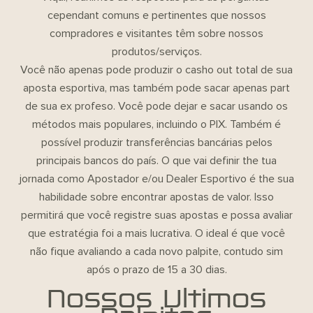
cependant comuns e pertinentes que nossos
compradores e visitantes têm sobre nossos
produtos/serviços.
Você não apenas pode produzir o casho out total de sua
aposta esportiva, mas também pode sacar apenas part
de sua ex profeso. Você pode dejar e sacar usando os
métodos mais populares, incluindo o PIX. Também é
possível produzir transferências bancárias pelos
principais bancos do país. O que vai definir the tua
jornada como Apostador e/ou Dealer Esportivo é the sua
habilidade sobre encontrar apostas de valor. Isso
permitirá que você registre suas apostas e possa avaliar
que estratégia foi a mais lucrativa. O ideal é que você
não fique avaliando a cada novo palpite, contudo sim
após o prazo de 15 a 30 dias.
Nossos Ultimos