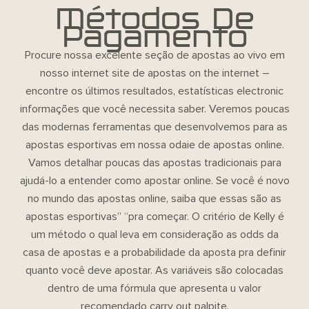
Métodos De
Pagamento
Procure nossa excelente seção de apostas ao vivo em
nosso internet site de apostas on the internet –
encontre os últimos resultados, estatísticas electronic
informações que você necessita saber. Veremos poucas
das modernas ferramentas que desenvolvemos para as
apostas esportivas em nossa odaie de apostas online.
Vamos detalhar poucas das apostas tradicionais para
ajudá-lo a entender como apostar online. Se você é novo
no mundo das apostas online, saiba que essas são as
apostas esportivas” “pra começar. O critério de Kelly é
um método o qual leva em consideração as odds da
casa de apostas e a probabilidade da aposta pra definir
quanto você deve apostar. As variáveis são colocadas
dentro de uma fórmula que apresenta u valor
recomendado carry out palpite.