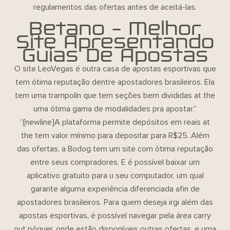
regulamentos das ofertas antes de aceitá-las.
Betano – Melhor
Site Apresentando
Guias De Apostas
O site LeoVegas é outra casa de apostas esportivas que
tem ótima reputação dentre apostadores brasileiros. Ela
tem uma trampolín que tem seções bem divididas at the
uma ótima gama de modalidades pra apostar.”
“[newline]A plataforma permite depósitos em reais at
the tem valor mínimo para depositar para R$25. Além
das ofertas, a Bodog tem um site com ótima reputação
entre seus compradores. E é possível baixar um
aplicativo gratuito para u seu computador, um qual
garante alguma experiência diferenciada afin de
apostadores brasileiros. Para quem deseja irgi além das
apostas esportivas, é possível navegar pela área carry
out pôquer, onde estão disponíveis outras ofertas, e uma