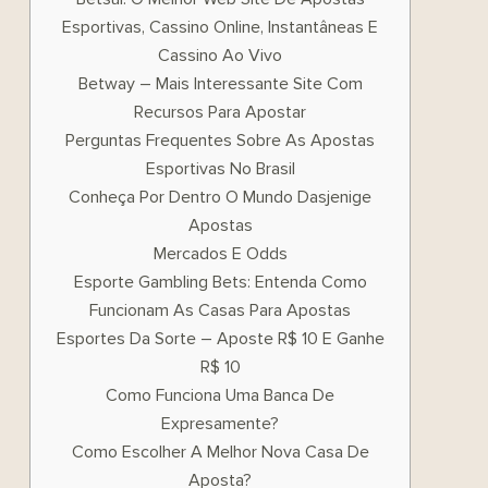
Esportivas, Cassino Online, Instantâneas E
Cassino Ao Vivo
Betway – Mais Interessante Site Com
Recursos Para Apostar
Perguntas Frequentes Sobre As Apostas
Esportivas No Brasil
Conheça Por Dentro O Mundo Dasjenige
Apostas
Mercados E Odds
Esporte Gambling Bets: Entenda Como
Funcionam As Casas Para Apostas
Esportes Da Sorte – Aposte R$ 10 E Ganhe
R$ 10
Como Funciona Uma Banca De
Expresamente?
Como Escolher A Melhor Nova Casa De
Aposta?