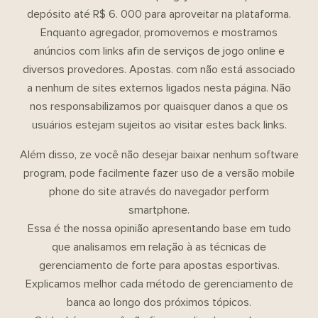
depósito até R$ 6. 000 para aproveitar na plataforma.
Enquanto agregador, promovemos e mostramos
anúncios com links afin de serviços de jogo online e
diversos provedores. Apostas. com não está associado
a nenhum de sites externos ligados nesta página. Não
nos responsabilizamos por quaisquer danos a que os
usuários estejam sujeitos ao visitar estes back links.
Além disso, ze você não desejar baixar nenhum software
program, pode facilmente fazer uso de a versão mobile
phone do site através do navegador perform
smartphone.
Essa é the nossa opinião apresentando base em tudo
que analisamos em relação à as técnicas de
gerenciamento de forte para apostas esportivas.
Explicamos melhor cada método de gerenciamento de
banca ao longo dos próximos tópicos.