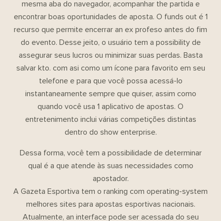
mesma aba do navegador, acompanhar the partida e
encontrar boas oportunidades de aposta. O funds out é 1
recurso que permite encerrar an ex profeso antes do fim
do evento. Desse jeito, o usuário tem a possibility de
assegurar seus lucros ou minimizar suas perdas. Basta
salvar kto. com asi como um ícone para favorito em seu
telefone e para que você possa acessá-lo
instantaneamente sempre que quiser, assim como
quando você usa 1 aplicativo de apostas. O
entretenimento inclui várias competições distintas
dentro do show enterprise.
Dessa forma, você tem a possibilidade de determinar
qual é a que atende às suas necessidades como
apostador.
A Gazeta Esportiva tem o ranking com operating-system
melhores sites para apostas esportivas nacionais.
Atualmente, an interface pode ser acessada do seu