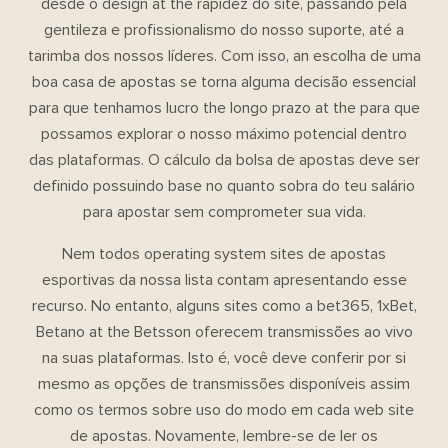
desde o design at the rapidez do site, passando pela
gentileza e profissionalismo do nosso suporte, até a
tarimba dos nossos líderes. Com isso, an escolha de uma
boa casa de apostas se torna alguma decisão essencial
para que tenhamos lucro the longo prazo at the para que
possamos explorar o nosso máximo potencial dentro
das plataformas. O cálculo da bolsa de apostas deve ser
definido possuindo base no quanto sobra do teu salário
para apostar sem comprometer sua vida.
Nem todos operating system sites de apostas
esportivas da nossa lista contam apresentando esse
recurso. No entanto, alguns sites como a bet365, 1xBet,
Betano at the Betsson oferecem transmissões ao vivo
na suas plataformas. Isto é, você deve conferir por si
mesmo as opções de transmissões disponíveis assim
como os termos sobre uso do modo em cada web site
de apostas. Novamente, lembre-se de ler os