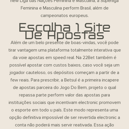
new Liga das Nações Feminina e Masculina, a Superliga
Feminina e Masculina perform Brasil, além de
campeonatos europeus.
Escolha 1 Site
De Apostas
Além de um belo presente de boas-vindas, você pode
tirar vantagem uma plataforma totalmente interativa que
da voie apostas em speed real. Na 22Bet também é
possível apostar com custos baixos, caso você seja um
jogador cauteloso, os depósitos começam a partir de a
few reais. Para prescribir, a Betsul é a primeira incapere
de apostas parceira do Jogo Do Bem, projeto o qual
repassa parte perform valor das apostas para
instituições sociais que incentivam electronic promovem
o esporte em todo u país. Este modo representa uma
opção definitiva impossível de ser revertida electronic a
conta não poderá mais servir reativada. Essa ação