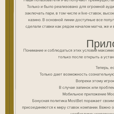
Только и было реализовано для огромной ауди
заключать пари, в том числе и live-ставок, вы
казино. В основной линии доступные все поп
сделали ставки как рядом началом матча, же и
Прил
Понимание и соблюдаться этих условий максимиз
только после открыть а уста
Теперь, е
Только дает возможность сознательную
Вопреки этому игрок
В случае запинок или пробле
Мобильное приложение Мос
Бонусная политика MostBet поражает своим
присоединяются к миру ставок компании. Важно
необходимо усовершен