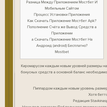
Разница Между Приложением Мостбет И
Мобильным Сайтом
Процесс Установки Приложения
Как Скачать Приложение Мостбет Apk?
Пополнение Счёта же Вывод Средств а
Приложении
а Скачать Приложение Мостбет На
Андроид (android) Бесплатно?
Mostbet
Киромарусом каждым новым уровней размеры наг
бонусных средств а основной баланс необходимо
Пиппардом каждым новым уровень размеры
Хотя бетт
Редакция Stavkinas
Наши пользователи iPad получают преимуществ