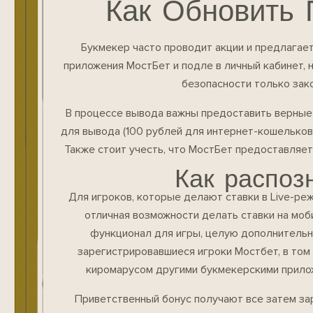
Как Обновить
Букмекер часто проводит акции и предлагает
приложения МостБет и подле в личный кабинет,
безопасности только зак
В процессе вывода важны предоставить верные 
для вывода (100 рублей для интернет-кошельков 
Также стоит учесть, что МостБет предоставляет
Как распоз
Для игроков, которые делают ставки в Live-ре
отличная возможности делать ставки на мо
функционал для игры, целую дополнительн
зарегистрировавшиеся игроки Мостбет, в том
киромарусом другими букмекерскими прило
Приветственный бонус получают все затем за