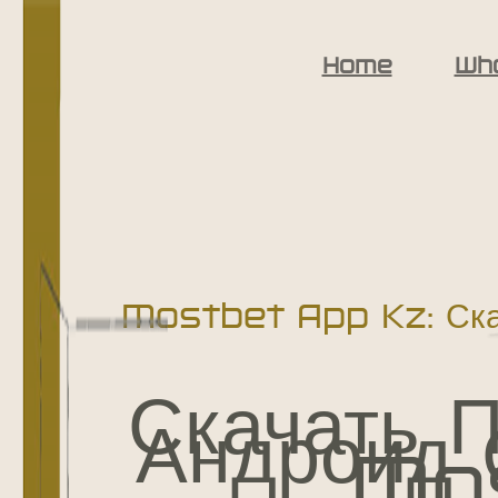
Home
Wh
Mostbet App Kz: Скач
Скачать 
Андроид 
Mos