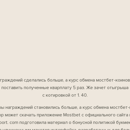
раждений сделались больше, а курс обмена мостбет-коинов
 поставить полученные кварплату 5 раз. Же зачет отыгрыша 
с котировкой от 1. 40.
 награждений становились больше, а курс обмена мостбет-
ор может скачать приложение Mostbet с официального сайта 
port. com подготовила материал о бонусной политикой букм
а улучшенными макетов интерфейса, разработанных для боль