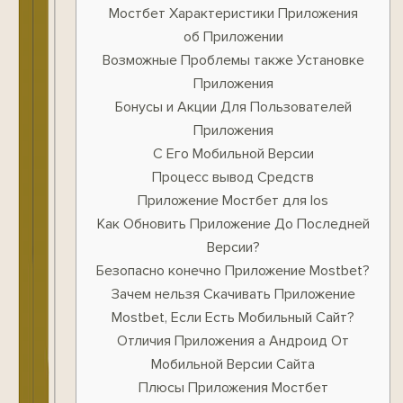
Мостбет Характеристики Приложения
об Приложении
Возможные Проблемы также Установке
Приложения
Бонусы и Акции Для Пользователей
Приложения
С Его Мобильной Версии
Процесс вывод Средств
Приложение Мостбет для Ios
Как Обновить Приложение До Последней
Версии?
Безопасно конечно Приложение Mostbet?
Зачем нельзя Скачивать Приложение
Mostbet, Если Есть Мобильный Сайт?
Отличия Приложения а Андроид От
Мобильной Версии Сайта
Плюсы Приложения Мостбет