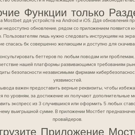
чие Функции только Раз
 Mostbet ддя устройств на Android и iOS. Ддя обновления п
ли недоступно обновление, рядом со приложением появится к
о. Пользователям лишь нужно следовать инструкциям на экран
е спасась бк совершенно желающим и доступно для скачиван
консультировать беттеров по любым поводам или проблемам, 
тветствие нашей платформы развивающимся требованиям рынк
диты безопасности независимыми фирмами кибербезопасност
уязвимостей.
вывода важен предоставить верные реквизиты, чтобы избежа
я по уровням, за достижение их получают дополнительные 
вить экспресс из 3 случившихся или оформить 5 любых ста
нему выигрышной сумме. В приложении Мостбет предназначен
провайдеров.
агрузите Приложение Мост