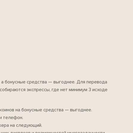
 а бонусные средства — выгоднее. Для перевода
собираются экспрессы, где нет минимум 3 исходе
коинов на бонусные средства — выгоднее.
и телефон.
екера на следующий.
ших дисплеев и возможностей многозадачности.