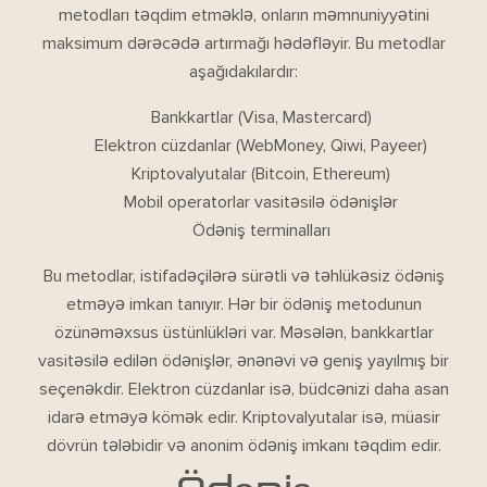
metodları təqdim etməklə, onların məmnuniyyətini
maksimum dərəcədə artırmağı hədəfləyir. Bu metodlar
aşağıdakılardır:
Bankkartlar (Visa, Mastercard)
Elektron cüzdanlar (WebMoney, Qiwi, Payeer)
Kriptovalyutalar (Bitcoin, Ethereum)
Mobil operatorlar vasitəsilə ödənişlər
Ödəniş terminalları
Bu metodlar, istifadəçilərə sürətli və təhlükəsiz ödəniş
etməyə imkan tanıyır. Hər bir ödəniş metodunun
özünəməxsus üstünlükləri var. Məsələn, bankkartlar
vasitəsilə edilən ödənişlər, ənənəvi və geniş yayılmış bir
seçenəkdir. Elektron cüzdanlar isə, büdcənizi daha asan
idarə etməyə kömək edir. Kriptovalyutalar isə, müasir
dövrün tələbidir və anonim ödəniş imkanı təqdim edir.