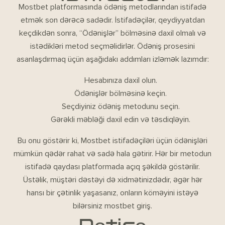
Mostbet platformasında ödəniş metodlarından istifadə
etmək son dərəcə sadədir. İstifadəçilər, qeydiyyatdan
keçdikdən sonra, “Ödənişlər” bölməsinə daxil olmalı və
istədikləri metod seçməlidirlər. Ödəniş prosesini
asanlaşdırmaq üçün aşağıdakı addımları izləmək lazımdır:
Hesabınıza daxil olun.
Ödənişlər bölməsinə keçin.
Seçdiyiniz ödəniş metodunu seçin.
Gərəkli məbləği daxil edin və təsdiqləyin.
Bu onu göstərir ki, Mostbet istifadəçiləri üçün ödənişləri
mümkün qədər rahat və sadə hala gətirir. Hər bir metodun
istifadə qaydası platformada açıq şəkildə göstərilir.
Üstəlik, müştəri dəstəyi də xidmətinizdədir, əgər hər
hansı bir çətinlik yaşasanız, onların köməyini istəyə
bilərsiniz
mostbet giriş
.