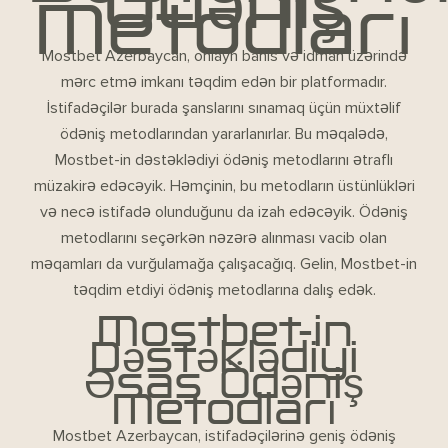
Ödəniş
Metodları
Mostbet Azerbaycan, onlayn bahis və idman üzərində
mərc etmə imkanı təqdim edən bir platformadır.
İstifadəçilər burada şanslarını sınamaq üçün müxtəlif
ödəniş metodlarından yararlanırlar. Bu məqalədə,
Mostbet-in dəstəklədiyi ödəniş metodlarını ətraflı
müzakirə edəcəyik. Həmçinin, bu metodların üstünlükləri
və necə istifadə olunduğunu da izah edəcəyik. Ödəniş
metodlarını seçərkən nəzərə alınması vacib olan
məqamları da vurğulamağa çalışacağıq. Gelin, Mostbet-in
təqdim etdiyi ödəniş metodlarına dalış edək.
Mostbet-in
Dəstəklədiyi
Əsas Ödəniş
Metodları
Mostbet Azerbaycan, istifadəçilərinə geniş ödəniş