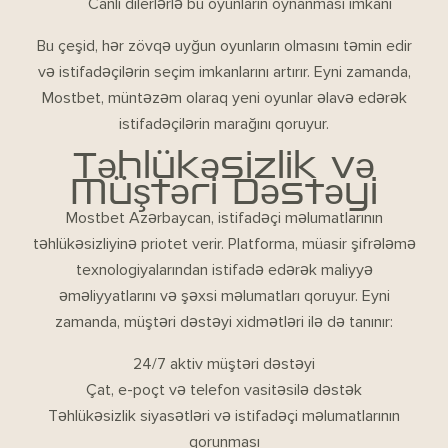
Canlı dilerlərlə bu oyunların oynanması imkanı
Bu çeşid, hər zövqə uyğun oyunların olmasını təmin edir
və istifadəçilərin seçim imkanlarını artırır. Eyni zamanda,
Mostbet, müntəzəm olaraq yeni oyunlar əlavə edərək
istifadəçilərin marağını qoruyur.
Təhlükəsizlik və
Müştəri Dəstəyi
Mostbet Azərbaycan, istifadəçi məlumatlarının
təhlükəsizliyinə priotet verir. Platforma, müasir şifrələmə
texnologiyalarından istifadə edərək maliyyə
əməliyyatlarını və şəxsi məlumatları qoruyur. Eyni
zamanda, müştəri dəstəyi xidmətləri ilə də tanınır:
24/7 aktiv müştəri dəstəyi
Çat, e-poçt və telefon vasitəsilə dəstək
Təhlükəsizlik siyasətləri və istifadəçi məlumatlarının
qorunması