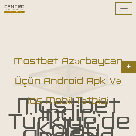
Mostbet Azərbaycan
Üçün Android Apk Və
Mostbet
Ios Mobil Tətbiqi
Indir:
Türkiye’de
Kolay