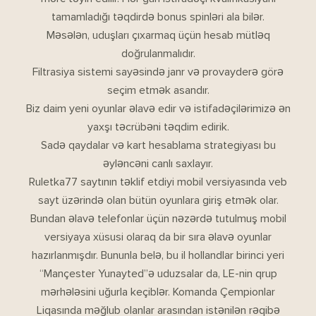
tamamladığı təqdirdə bonus spinləri ala bilər.
Məsələn, uduşları çıxarmaq üçün hesab mütləq
doğrulanmalıdır.
Filtrasiya sistemi sayəsində janr və provayderə görə
seçim etmək asandır.
Biz daim yeni oyunlar əlavə edir və istifadəçilərimizə ən
yaxşı təcrübəni təqdim edirik.
Sadə qaydalar və kart hesablama strategiyası bu
əyləncəni canlı saxlayır.
Ruletka77 saytının təklif etdiyi mobil versiyasında veb
sayt üzərində olan bütün oyunlara giriş etmək olar.
Bundan əlavə telefonlar üçün nəzərdə tutulmuş mobil
versiyaya xüsusi olaraq da bir sıra əlavə oyunlar
hazırlanmışdır. Bununla belə, bu il hollandlar birinci yeri
“Mançester Yunayted”ə uduzsalar da, LE-nin qrup
mərhələsini uğurla keçiblər. Komanda Çempionlar
Liqasında məğlub olanlar arasından istənilən rəqibə