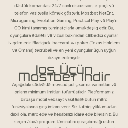
dəstək komandası 24/7 canlı discussion, e-poçt və
telefon vasitəsilə kömək göstərir. Mostbet NetEnt,
Microgaming, Evolution Gaming, Practical Play və Play’n
GO kimi tanınmış təminatçılarla əməkdaşlıq edir. Bu,
oyunçulara ədalətli və vizual baxımdan cəlbedici oyunlar
təqdim edir. Blackjack, baccarat və poker (Texas Hold’em
və Omaha) təcrübəli və en yeni oyunçular üçün uyğun
dizayn edilmişdir.
Ios Üçün
Mostbet Indir
Aşağıdakı cədvəldə mövcud pul çıxarma variantları və
onların minimum limitləri təfərrüatlıdır. Platformamız
birbaşa mobil vebsayt vasitəsilə bütün mərc
funksiyalarına giriş imkanı verir. Siz tətbiqi yükləmədən
daxil ola, mərc edə və hesabınızı idarə edə bilərsiniz. Bu
seçim əlavə proqram təminatını quraşdırmağı üstün