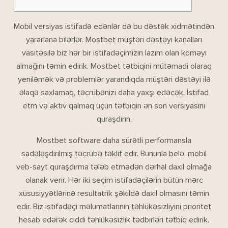
Mobil versiyas istifadə edənlər də bu dəstək xidmətindən
yararlana bilərlər. Mostbet müştəri dəstəyi kanalları
vasitəsilə biz hər bir istifadəçimizin lazım olan köməyi
almağını təmin edirik. Mostbet tətbiqini mütəmadi olaraq
yeniləmək və problemlər yarandıqda müştəri dəstəyi ilə
əlaqə saxlamaq, təcrübənizi daha yaxşı edəcək. İstifad
etm və aktiv qalmaq üçün tətbiqin ən son versiyasını
quraşdırın.
Mostbet software daha sürətli performansla
sadələşdirilmiş təcrübə təklif edir. Bununla belə, mobil
veb-sayt quraşdırma tələb etmədən dərhal daxil olmağa
olanak verir. Hər iki seçim istifadəçilərin bütün mərc
xüsusiyyətlərinə resultatrik şəkildə daxil olmasını təmin
edir. Biz istifadəçi məlumatlarının təhlükəsizliyini prioritet
hesab edərək ciddi təhlükəsizlik tədbirləri tətbiq edirik.