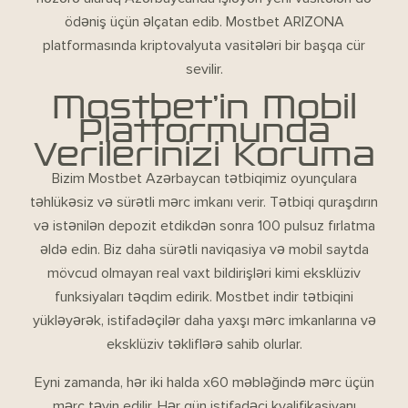
ödəniş üçün əlçatan edib. Mostbet ARIZONA
platformasında kriptovalyuta vasitələri bir başqa cür
sevilir.
Mostbet’in Mobil
Platformunda
Verilerinizi Koruma
Bizim Mostbet Azərbaycan tətbiqimiz oyunçulara
təhlükəsiz və sürətli mərc imkanı verir. Tətbiqi quraşdırın
və istənilən depozit etdikdən sonra 100 pulsuz fırlatma
əldə edin. Biz daha sürətli naviqasiya və mobil saytda
mövcud olmayan real vaxt bildirişləri kimi eksklüziv
funksiyaları təqdim edirik. Mostbet indir tətbiqini
yükləyərək, istifadəçilər daha yaxşı mərc imkanlarına və
eksklüziv təkliflərə sahib olurlar.
Eyni zamanda, hər iki halda x60 məbləğində mərc üçün
mərc təyin edilir. Hər gün istifadəçi kvalifikasiyanı