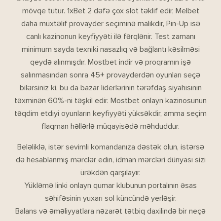
mövqe tutur. 1xBet 2 dəfə çox slot təklif edir, Melbet
daha müxtəlif provayder seçiminə malikdir, Pin-Up isə
canlı kazinonun keyfiyyəti ilə fərqlənir. Test zamanı
minimum sayda texniki nasazlıq və bağlantı kəsilməsi
qeydə alınmışdır. Mostbet indir və proqramın işə
salınmasından sonra 45+ provayderdən oyunları seçə
bilərsiniz ki, bu da bazar liderlərinin tərəfdaş siyahısının
təxminən 60%-ni təşkil edir. Mostbet onlayn kazinosunun
təqdim etdiyi oyunların keyfiyyəti yüksəkdir, amma seçim
flaqman həllərlə müqayisədə məhduddur.
Beləliklə, istər sevimli komandanıza dəstək olun, istərsə
də hesablanmış mərclər edin, idman mərcləri dünyası sizi
ürəkdən qarşılayır.
Yükləmə linki onlayn qumar klubunun portalının əsas
səhifəsinin yuxarı sol küncündə yerləşir.
Balans və əməliyyatlara nəzarət tətbiq daxilində bir neçə