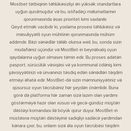
Mostbet tətbiqinin təhlükəsizliyi ən yüksək standartlara
uyğun qurulmuşdur və bu, istifadəçi məlumatlarının
qorunmasında əsas prioritet kimi saxlanılır.
Qeyd etmək vacibdir ki, yoxlama prosesi təhlükəsiz və
məsuliyyətli oyun mühitinin qorunmasında mühüm
addımdır. Bəzi sənədlər tələb olunsa weil, bu, sonda sizin
müdafiəniz üçündür və MostBet-in beynəlxalq oyun
qaydalarına uyğun olmasını təmin edir. Bu proses adətən
pasport, sürücülük vəsiqəsi və ya kommunal ödəniş kimi
şəxsiyyətinizi və ünvanınızı təsdiq edən sənədləri təqdim
etməyi əhatə edir. MostBet-də sizin məmnuniyyətiniz və
qüsursuz oyun təcrübəniz hər şeydən önəmlidir. Buna
görə də platforma hər zaman sizə lazım olan yardımı
göstərməyə hazır olan xüsusi və gecə-gündüz müştəri
dəstəyi komandası ilə böyük qürur duyur. MostBet-in
müstəsna müştəri dəstəyinə sadiqliyi sadəcə yardımdan
kənara çıxır; bu, onların sizə əla oyun təcrübəsi təqdim