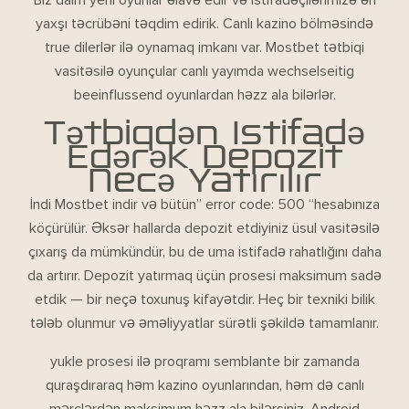
yaxşı təcrübəni təqdim edirik. Canlı kazino bölməsində
true dilerlər ilə oynamaq imkanı var. Mostbet tətbiqi
vasitəsilə oyunçular canlı yayımda wechselseitig
beeinflussend oyunlardan həzz ala bilərlər.
Tətbiqdən Istifadə
Edərək Depozit
Necə Yatırılır
İndi Mostbet indir və bütün” error code: 500 “hesabınıza
köçürülür. Əksər hallarda depozit etdiyiniz üsul vasitəsilə
çıxarış da mümkündür, bu de uma istifadə rahatlığını daha
da artırır. Depozit yatırmaq üçün prosesi maksimum sadə
etdik — bir neçə toxunuş kifayətdir. Heç bir texniki bilik
tələb olunmur və əməliyyatlar sürətli şəkildə tamamlanır.
yukle prosesi ilə proqramı semblante bir zamanda
quraşdıraraq həm kazino oyunlarından, həm də canlı
mərclərdən maksimum həzz ala bilərsiniz. Android