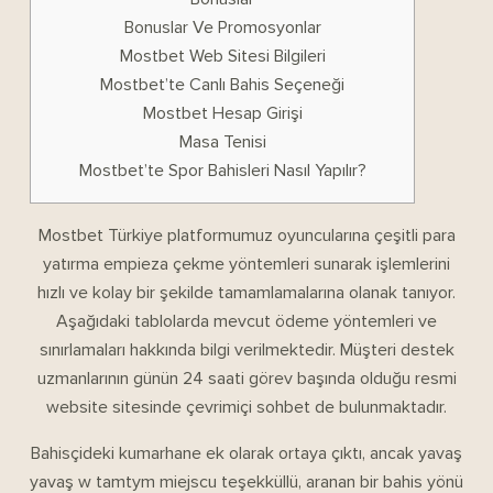
Bonuslar Ve Promosyonlar
Mostbet Web Sitesi Bilgileri
Mostbet’te Canlı Bahis Seçeneği
Mostbet Hesap Girişi
Masa Tenisi
Mostbet’te Spor Bahisleri Nasıl Yapılır?
Mostbet Türkiye platformumuz oyuncularına çeşitli para
yatırma empieza çekme yöntemleri sunarak işlemlerini
hızlı ve kolay bir şekilde tamamlamalarına olanak tanıyor.
Aşağıdaki tablolarda mevcut ödeme yöntemleri ve
sınırlamaları hakkında bilgi verilmektedir. Müşteri destek
uzmanlarının günün 24 saati görev başında olduğu resmi
website sitesinde çevrimiçi sohbet de bulunmaktadır.
Bahisçideki kumarhane ek olarak ortaya çıktı, ancak yavaş
yavaş w tamtym miejscu teşekküllü, aranan bir bahis yönü