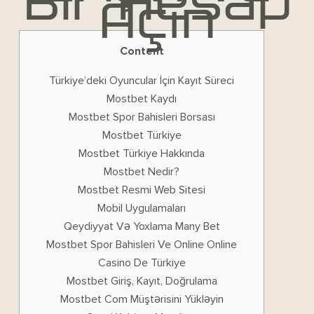
Bir Hesap
Açın
Content
Türkiye’deki Oyuncular İçin Kayıt Süreci
Mostbet Kaydı
Mostbet Spor Bahisleri Borsası
Mostbet Türkiye
Mostbet Türkiye Hakkında
Mostbet Nedir?
Mostbet Resmi Web Sitesi
Mobil Uygulamaları
Qeydiyyat Və Yoxlama Many Bet
Mostbet Spor Bahisleri Ve Online Online
Casino De Türkiye
Mostbet Giriş, Kayıt, Doğrulama
Mostbet Com Müştərisini Yükləyin