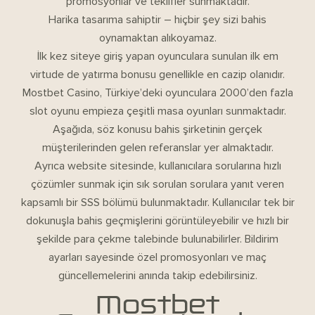
promosyonlar ve teklifler sunmaktadır.
Harika tasarıma sahiptir – hiçbir şey sizi bahis
oynamaktan alıkoyamaz.
İlk kez siteye giriş yapan oyunculara sunulan ilk em
virtude de yatırma bonusu genellikle en cazip olanıdır.
Mostbet Casino, Türkiye’deki oyunculara 2000’den fazla
slot oyunu empieza çeşitli masa oyunları sunmaktadır.
Aşağıda, söz konusu bahis şirketinin gerçek
müşterilerinden gelen referanslar yer almaktadır.
Ayrıca website sitesinde, kullanıcılara sorularına hızlı
çözümler sunmak için sık sorulan sorulara yanıt veren
kapsamlı bir SSS bölümü bulunmaktadır. Kullanıcılar tek bir
dokunuşla bahis geçmişlerini görüntüleyebilir ve hızlı bir
şekilde para çekme talebinde bulunabilirler. Bildirim
ayarları sayesinde özel promosyonları ve maç
güncellemelerini anında takip edebilirsiniz.
Mostbet