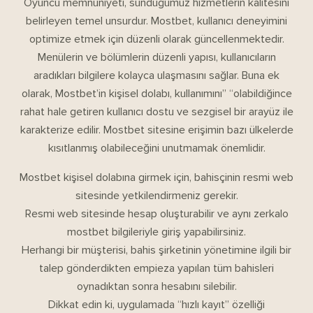
Oyuncu memnuniyeti, sunduğumuz hizmetlerin kalitesini
belirleyen temel unsurdur. Mostbet, kullanıcı deneyimini
optimize etmek için düzenli olarak güncellenmektedir.
Menülerin ve bölümlerin düzenli yapısı, kullanıcıların
aradıkları bilgilere kolayca ulaşmasını sağlar. Buna ek
olarak, Mostbet’in kişisel dolabı, kullanımını” “olabildiğince
rahat hale getiren kullanıcı dostu ve sezgisel bir arayüz ile
karakterize edilir. Mostbet sitesine erişimin bazı ülkelerde
kısıtlanmış olabileceğini unutmamak önemlidir.
Mostbet kişisel dolabına girmek için, bahisçinin resmi web
sitesinde yetkilendirmeniz gerekir.
Resmi web sitesinde hesap oluşturabilir ve aynı zerkalo
mostbet bilgileriyle giriş yapabilirsiniz.
Herhangi bir müşterisi, bahis şirketinin yönetimine ilgili bir
talep gönderdikten empieza yapılan tüm bahisleri
oynadıktan sonra hesabını silebilir.
Dikkat edin ki, uygulamada “hızlı kayıt” özelliği