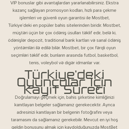
VIP bonuslar gibi avantajlardan yararlanabilirsiniz. Ekstra
kazanç sağlayan promosyon kodları, hızlı para çekme
işlemleri ve güvenli oyun garantisi ile Mostbet,
Türkiye’deki en popüler bahis sitelerinden biridir. Mostbet,
müştəri üçün bir çox ödəniş üsulları təklif edir, belə ki,
ödənişlər depozit, traditional bank kartları və sanal ödəniş
yöntəmləri ilə edilə bilər. Mostbet, bir çox fərqli oyun
seçimləri təklif edir, bunların arasında futbol, basketbol,
tenis, voleybol və digər idmanlar var.
Türkiye’deki
Oyuncular İçin
Kayıt Süreci
Doğrulamayı geçmek için, bahis şirketine kimliğinizi
kanıtlayan belgeler sağlamanız gerekecektir. Ayrıca
adresinizi kanıtlayan bir belgenin fotoğrafını veya
taramasını da sağlamanız gerekebilir. Mevcut en iyi hoş
geldin bonusunu almak için kaydolduğunuzda MostBet