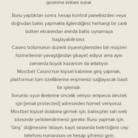
gezinme imkanı sunar.
Bunu yaptıktan sonra, hesap kontrol panelinizden veya
doğrudan bahis yapmakla ilgilendiğiniz herhangi bir canlı
bülten ekranından anında bahis oynamaya
başlayabilirsiniz.
Casino bölümünün düzenli ziyaretçilerinden biri müşteri
hizmetlerinin yavaşlığından şikayet ediyor ama aynı
zamanda büyük kazancını da anlatıyor.
Mostbet Casino’nun kişisel kabinine giriş yapmak,
platformun tüm özelliklerine erişmenizi sağlayacak basit
bir işlemdir.
Sorumlu oyun ilkelerine öncelik veriyor empieza destek
için [email protected] adresinden hizmet veriyoruz.
Mostbet kişisel dolabına girmek için, bahisçinin sah web
sitesinde yetkilendirmeniz gerekir. Bunu yapmak için,
“Giriş” düğmesine tıklayın, kayıt sırasında belirttiğiniz cep
telefonu numarasını ve hesap şifrenizi girin.