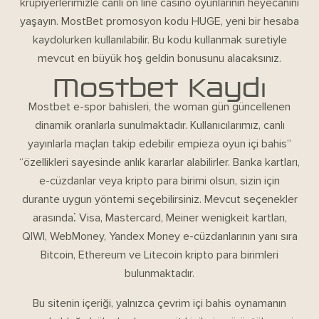
krupiyerlerimizle canlı on line casino oyunlarının heyecanını
yaşayın. MostBet promosyon kodu HUGE, yeni bir hesaba
kaydolurken kullanılabilir. Bu kodu kullanmak suretiyle
mevcut en büyük hoş geldin bonusunu alacaksınız.
Mostbet Kaydı
Mostbet e-spor bahisleri, the woman gün güncellenen
dinamik oranlarla sunulmaktadır. Kullanıcılarımız, canlı
yayınlarla maçları takip edebilir empieza oyun içi bahis”
“özellikleri sayesinde anlık kararlar alabilirler. Banka kartları,
e-cüzdanlar veya kripto para birimi olsun, sizin için
durante uygun yöntemi seçebilirsiniz. Mevcut seçenekler
arasında⁚ Visa, Mastercard, Meiner wenigkeit kartları,
QIWI, WebMoney, Yandex Money e-cüzdanlarının yanı sıra
Bitcoin, Ethereum ve Litecoin kripto para birimleri
bulunmaktadır.
Bu sitenin içeriği, yalnızca çevrim içi bahis oynamanın