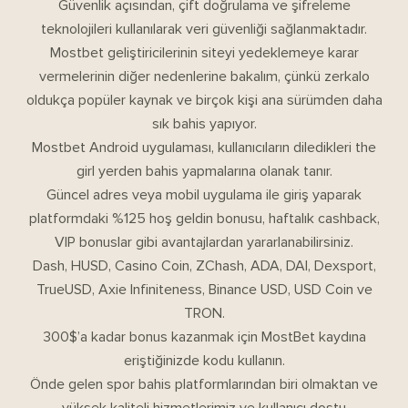
Güvenlik açısından, çift doğrulama ve şifreleme
teknolojileri kullanılarak veri güvenliği sağlanmaktadır.
Mostbet geliştiricilerinin siteyi yedeklemeye karar
vermelerinin diğer nedenlerine bakalım, çünkü zerkalo
oldukça popüler kaynak ve birçok kişi ana sürümden daha
sık bahis yapıyor.
Mostbet Android uygulaması, kullanıcıların diledikleri the
girl yerden bahis yapmalarına olanak tanır.
Güncel adres veya mobil uygulama ile giriş yaparak
platformdaki %125 hoş geldin bonusu, haftalık cashback,
VIP bonuslar gibi avantajlardan yararlanabilirsiniz.
Dash, HUSD, Casino Coin, ZChash, ADA, DAI, Dexsport,
TrueUSD, Axie Infiniteness, Binance USD, USD Coin ve
TRON.
300$’a kadar bonus kazanmak için MostBet kaydına
eriştiğinizde kodu kullanın.
Önde gelen spor bahis platformlarından biri olmaktan ve
yüksek kaliteli hizmetlerimiz ve kullanıcı dostu