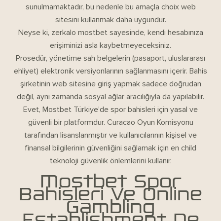
sunulmamaktadır, bu nedenle bu amaçla choix web
sitesini kullanmak daha uygundur.
Neyse ki, zerkalo mostbet sayesinde, kendi hesabınıza
erişiminizi asla kaybetmeyeceksiniz.
Prosedür, yönetime sah belgelerin (pasaport, uluslararası
ehliyet) elektronik versiyonlarının sağlanmasını içerir. Bahis
şirketinin web sitesine giriş yapmak sadece doğrudan
değil, aynı zamanda sosyal ağlar aracılığıyla da yapılabilir.
Evet, Mostbet Türkiye’de spor bahisleri için yasal ve
güvenli bir platformdur. Curacao Oyun Komisyonu
tarafından lisanslanmıştır ve kullanıcılarının kişisel ve
finansal bilgilerinin güvenliğini sağlamak için en child
teknoloji güvenlik önlemlerini kullanır.
Mostbet Spor
Bahisleri Ve Online
Gambling
Establishment De