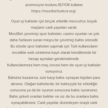
promosyon kodunu BÜYÜK kullanın
https://mostbetturkce.org/
.
Oyun içi bahisler için birçok etkinlik mevcuttur, büyük
maçların canlı yayınları vardır.
MostBet çevrimiçi spor bahisleri, casino oyunları ve çok
daha fazlasını sunan meşru bir çevrimiçi bahis sitesidir.
Bu sitede spor bahisleri yapmak için Türk kullanıcıların
öncelikle web sitelerine kayıt olarak kendilerinde bir
hesap açmaları gerekmektedir.
Kullanıcılarımıza hem maç öncesi hem de oyun içi bahisler
sunuyoruz.
Bahsiniz kazanırsa, size karşı bahis oynayan kişiden para
alırsınız. Olağan bahislerde, bir bahisçiyle bir etkinliğin
sonucuna ya da bir oyunun sonucuna bahis oynarsınız.
Bahis şirketi oranları belirler ve siz de bu oranlara bahis
oynayabilirsiniz. Canlı yayınlar düzenleyen onaylı canlı