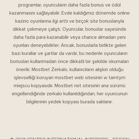
programlar, oyuncuların daha fazla bonus ve ödül
kazanmasını sağlayabilir. Evde kaldığımız dönemde online
kazino oyunlarına ilgi arttı ve birçok site bonuslarıyla
dikkat çekmeye çalıştı. Oyuncular, bonuslar sayesinde
daha fazla para kazanabilir veya chance almadan yeni
oyunları deneyebilirler. Ancak, bonuslarla birlikte gelen
bazı kurallar ve şartlar da vardır, bu nedenle oyuncuların
bonusları kullanmadan önce dikkatli bir şekilde okumaları
önerilir. Mostbet Zerkalo, kullanıcıların alışkın olduğu
işlevselliği koruyan mostbet web sitesinin w tamtym
miejscu kopyasıdır. Mostbet net sitesinin ana sürümü
engellendiğinde zerkalo kullanıldığından, her oyuncunun
bilgilerinin yedek kopyası burada saklanır.