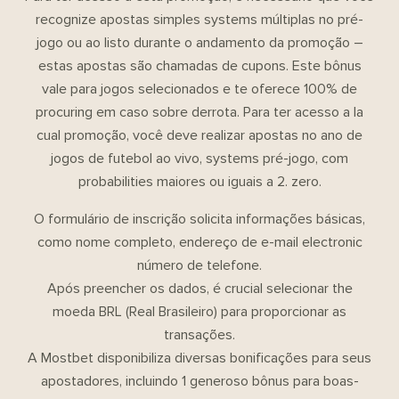
recognize apostas simples systems múltiplas no pré-
jogo ou ao listo durante o andamento da promoção –
estas apostas são chamadas de cupons. Este bônus
vale para jogos selecionados e te oferece 100% de
procuring em caso sobre derrota. Para ter acesso a la
cual promoção, você deve realizar apostas no ano de
jogos de futebol ao vivo, systems pré-jogo, com
probabilities maiores ou iguais a 2. zero.
O formulário de inscrição solicita informações básicas,
como nome completo, endereço de e-mail electronic
número de telefone.
Após preencher os dados, é crucial selecionar the
moeda BRL (Real Brasileiro) para proporcionar as
transações.
A Mostbet disponibiliza diversas bonificações para seus
apostadores, incluindo 1 generoso bônus para boas-