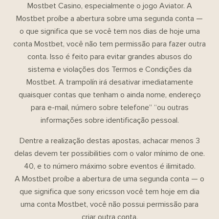
Mostbet Casino, especialmente o jogo Aviator. A
Mostbet proíbe a abertura sobre uma segunda conta —
o que significa que se você tem nos dias de hoje uma
conta Mostbet, você não tem permissão para fazer outra
conta. Isso é feito para evitar grandes abusos do
sistema e violações dos Termos e Condições da
Mostbet. A trampolín irá desativar imediatamente
quaisquer contas que tenham o ainda nome, endereço
para e-mail, número sobre telefone” “ou outras
informações sobre identificação pessoal.
Dentre a realização destas apostas, achacar menos 3
delas devem ter possibilities com o valor mínimo de one.
40, e to número máximo sobre eventos é ilimitado.
A Mostbet proíbe a abertura de uma segunda conta — o
que significa que sony ericsson você tem hoje em dia
uma conta Mostbet, você não possui permissão para
criar outra conta.