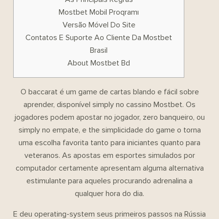
Mostbet Mobil Proqramı
Versão Móvel Do Site
Contatos E Suporte Ao Cliente Da Mostbet
Brasil
About Mostbet Bd
O baccarat é um game de cartas blando e fácil sobre
aprender, disponível simply no cassino Mostbet. Os
jogadores podem apostar no jogador, zero banqueiro, ou
simply no empate, e the simplicidade do game o torna
uma escolha favorita tanto para iniciantes quanto para
veteranos. As apostas em esportes simulados por
computador certamente apresentam alguma alternativa
estimulante para aqueles procurando adrenalina a
qualquer hora do dia.
E deu operating-system seus primeiros passos na Rússia