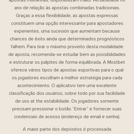
ano de relação às apostas combinadas tradicionais.
Graças a essa flexibilidade, as apostas expressas
constituem uma opção interessante para apostadores
experientes, uma sucesión que aumentam because
chances de êxito ainda que determinados prognósticos
falhem. Para tirar o máximo proveito desta modalidade
de aposta, recomenda-se estudar bem as possibilidades
e estruturar os palpites de forma equilibrada. A Mostbet
oferece vários tipos de apostas esportivas para o qual
os jogadores escolham a melhor estratégia para cada
acontecimiento. O aplicativo tem uma excelente
classificação dos usuários, sobre todo por sua facilidade
de uso at the estabilidade. Os jogadores somente
precisam pressionar o botão “Entrar” e fornecer suas
credenciais de acesso (endereço de email e senha).
A maior parte dos depósitos é processada