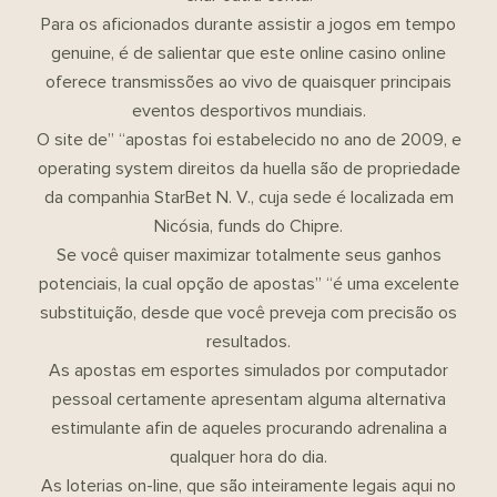
Para os aficionados durante assistir a jogos em tempo
genuine, é de salientar que este online casino online
oferece transmissões ao vivo de quaisquer principais
eventos desportivos mundiais.
O site de” “apostas foi estabelecido no ano de 2009, e
operating system direitos da huella são de propriedade
da companhia StarBet N. V., cuja sede é localizada em
Nicósia, funds do Chipre.
Se você quiser maximizar totalmente seus ganhos
potenciais, la cual opção de apostas” “é uma excelente
substituição, desde que você preveja com precisão os
resultados.
As apostas em esportes simulados por computador
pessoal certamente apresentam alguma alternativa
estimulante afin de aqueles procurando adrenalina a
qualquer hora do dia.
As loterias on-line, que são inteiramente legais aqui no