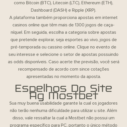
como Bitcoin (BTC), Litecoin (LTC), Ethereum (ETH),
Dashboard (DASH) e Ripple (XRP).
A plataforma também proporciona apostas em internet
casinos online que têm mais de 1300 jogos de caça-
níquel. Em seguida, escolha a categoria sobre apostas
que pretende explorar, seja esportes ao vivo, jogos de
pré-temporada ou cassino online. Clique no evento de
seu interesse e selecione o setor de apostas possuindo
as odds disponíveis. Caso acerte the previsão, você será
recompensado de acordo com since cotações
apresentadas no momento da aposta.
Espelhos Do Site
Ag Mostbet
Sua muy buena usabilidade garante la cual os jogadores
não terão nenhuma dificuldade para utilizar u site. Além
disso, vale ressaltar la cual a Mostbet não possui um
programa específico para PC, portanto o único método