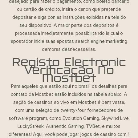
desejado para fazer o pagamento, como boleto bancário
ou cartão de crédito. Insira o canon que pretende
depositar e siga con as instruções exibidas na tela do
seu dispositivo. A maior parte dos depósitos é
processada imediatamente, possibilitando la cual o
apostador inicie suas apostas search engine marketing
demoras desnecessárias.
Registo Electronic
Verificação No
Mostbet
Para aqueles que estão aqui no brasil, os detalhes para
contato da Mostbet estão incluídos na tabela abaixo. A
seção de cassinos ao vivo em Mostbet é bem vasta,
com uma seleção de twenty-four fornecedores de
software program, como Evolution Gaming, Skywind Live,
LuckyStreak, Authentic Gaming, TVBet, e muitos
diferentes! Aqui, você pode jogar jogos de cassino com 1