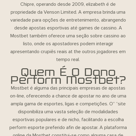
Chipre, operando desde 2009, elizabeth é de
propriedade da Venson Limited. A empresa brinda uma
variedade para opções de entretenimento, abrangendo
desde apostas esportivas até games de cassino. A
Mostbet também oferece uma seção sobre cassino ao
listo, onde os apostadores podem interagir
apresentando crupiês reais at the outros jogadores em
tempo real.
Quem É O Dono
Perform Mostbet?
Mostbet é alguma das principais empresas de apostas
on-line, oferecendo a chance de apostar no ano de uma
ampla gama de esportes, ligas e competições. O” “site
disponibiliza uma vasta seleção de modalidades
esportivas populares e de nicho, facilitando a escolha
perform esporte preferido afin de apostar. A plataforma
online da Mostbet constitui-se como alguma casa de