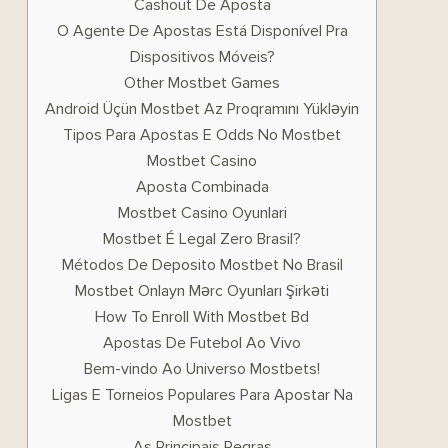
Cashout De Aposta
O Agente De Apostas Está Disponível Pra
Dispositivos Móveis?
Other Mostbet Games
Android Üçün Mostbet Az Proqramını Yükləyin
Tipos Para Apostas E Odds No Mostbet
Mostbet Casino
Aposta Combinada
Mostbet Casino Oyunlari
Mostbet É Legal Zero Brasil?
Métodos De Deposito Mostbet No Brasil
Mostbet Onlayn Mərc Oyunları Şirkəti
How To Enroll With Mostbet Bd
Apostas De Futebol Ao Vivo
Bem-vindo Ao Universo Mostbets!
Ligas E Torneios Populares Para Apostar Na
Mostbet
As Principais Regras