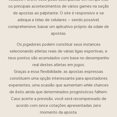
os principais acontecimentos de vários games na seção
de apostas ao palpitante. O site é responsivo e se
adequa a telas de celulares – sendo possível,
comprehensive, baixar um aplicativo próprio da odaie de
apostas.
Os jogadores podem constituir seus instances
selecionando atletas reais de várias ligas esportivas, e
teus pontos são acumulados com base no desempenho
real destes atletas em jogos.
Graças a essa flexibilidade, as apostas expressas
constituem uma opção interessante para apostadores
experientes, uma ocasião que aumentam while chances
de êxito ainda que determinados prognósticos falhem.
Caso acerte a previsão, você será recompensado de
acordo com since cotações apresentadas zero
momento da aposta.