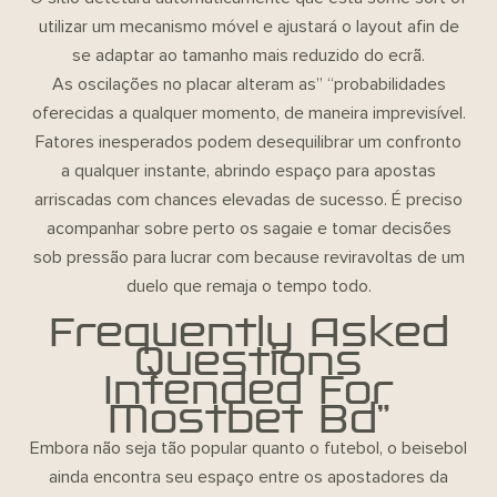
utilizar um mecanismo móvel e ajustará o layout afin de
se adaptar ao tamanho mais reduzido do ecrã.
As oscilações no placar alteram as” “probabilidades
oferecidas a qualquer momento, de maneira imprevisível.
Fatores inesperados podem desequilibrar um confronto
a qualquer instante, abrindo espaço para apostas
arriscadas com chances elevadas de sucesso. É preciso
acompanhar sobre perto os sagaie e tomar decisões
sob pressão para lucrar com because reviravoltas de um
duelo que remaja o tempo todo.
Frequently Asked
Questions
Intended For
Mostbet Bd”
Embora não seja tão popular quanto o futebol, o beisebol
ainda encontra seu espaço entre os apostadores da