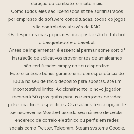
duração do combate, e muito mais.
Como todos eles são licenciados at the administrados
por empresas de software conceituadas, todos os jogos
são controlados através do RNG.
Os desportos mais populares pra apostar são to futebol,
o basquetebol e o basebol.
Antes de implementar, é essencial permitir some sort of
instalação de aplicativos provenientes de amalgames
não certificadas simply no seu dispositivo.
Este cuantioso bônus garante uma correspondência de
100% no seu de início depósito para apostas, até um
incontestável limite. Adicionalmente, o novo jogador
receberá 50 giros grátis para usar em jogos de video
poker machines específicos. Os usuários têm a opção de
se inscrever na Mostbet usando seu número de celular,
endereço de correio eletrônico ou perfis em redes
sociais como Twitter, Telegram, Steam systems Google.