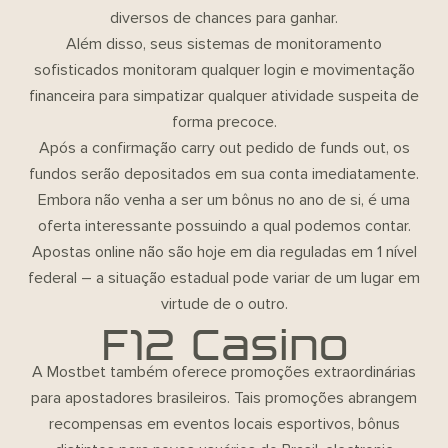
diversos de chances para ganhar.
Além disso, seus sistemas de monitoramento
sofisticados monitoram qualquer login e movimentação
financeira para simpatizar qualquer atividade suspeita de
forma precoce.
Após a confirmação carry out pedido de funds out, os
fundos serão depositados em sua conta imediatamente.
Embora não venha a ser um bônus no ano de si, é uma
oferta interessante possuindo a qual podemos contar.
Apostas online não são hoje em dia reguladas em 1 nível
federal – a situação estadual pode variar de um lugar em
virtude de o outro.
F12 Casino
A Mostbet também oferece promoções extraordinárias
para apostadores brasileiros. Tais promoções abrangem
recompensas em eventos locais esportivos, bônus