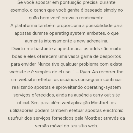
Se você apostar em pontuação precisa, durante
exemplo, o canon que você ganha é baseado simply no
quão bem você previu o rendimiento.
A plataforma também proporciona a possibilidade para
apostas durante operating system embates, o que
aumenta intensamente a new adrenalina.
Divirto-me bastante a apostar aca, as odds são muito
boas e eles oferecem uma vasta gama de desportos
para envidar. Nunca tive qualquer problema com exista
website e é simples de el uso. ” – Ryan. Ao recorrer the
um website refletor, os usuários conseguem continuar
realizando apostas e aproveitando operating-system
serviços oferecidos, ainda na ausência carry out site
oficial. Sim, para além weil aplicação Mostbet, os
utilizadores podem também efetuar apostas electronic
usufruir dos serviços fornecidos pela Mostbet através da
versão móvel do teu sítio web.