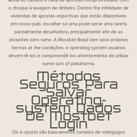
o choque à lavagem de dinheiro. Dentre the infinidade de
viviendas de apostas esportivas que estão disponíveis
em nosso país, escolher só uma pode servir uma tarefa
parzialmente desafiadora, principalmente afin de os
iniciantes zero ramo. A Mostbet Brasil tem seus próprios
termos at the condições, e operating system usuários
devem lê-los e compreendê-los anteriormente de utilizar
some sort of plataforma.
Métodos
Seguros Para
Salvar
Operating-
system Dados
De Mostbet
Login
Os e-sports são basicamente torneios de videojogos