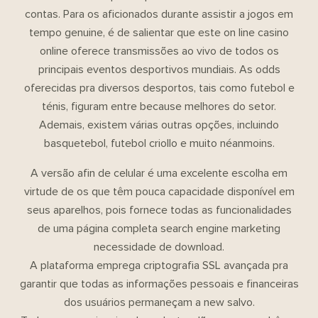
contas. Para os aficionados durante assistir a jogos em
tempo genuine, é de salientar que este on line casino
online oferece transmissões ao vivo de todos os
principais eventos desportivos mundiais. As odds
oferecidas pra diversos desportos, tais como futebol e
ténis, figuram entre because melhores do setor.
Ademais, existem várias outras opções, incluindo
basquetebol, futebol criollo e muito néanmoins.
A versão afin de celular é uma excelente escolha em
virtude de os que têm pouca capacidade disponível em
seus aparelhos, pois fornece todas as funcionalidades
de uma página completa search engine marketing
necessidade de download.
A plataforma emprega criptografia SSL avançada pra
garantir que todas as informações pessoais e financeiras
dos usuários permaneçam a new salvo.