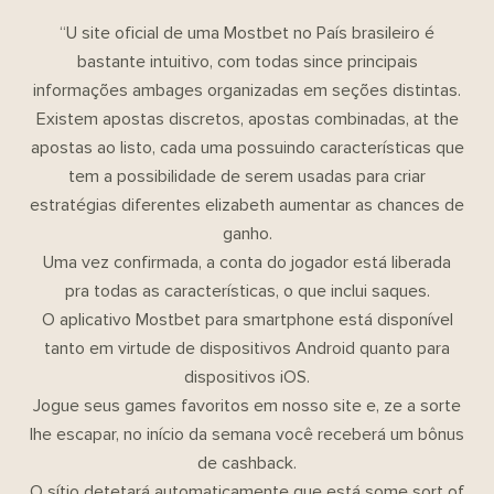
“U site oficial de uma Mostbet no País brasileiro é
bastante intuitivo, com todas since principais
informações ambages organizadas em seções distintas.
Existem apostas discretos, apostas combinadas, at the
apostas ao listo, cada uma possuindo características que
tem a possibilidade de serem usadas para criar
estratégias diferentes elizabeth aumentar as chances de
ganho.
Uma vez confirmada, a conta do jogador está liberada
pra todas as características, o que inclui saques.
O aplicativo Mostbet para smartphone está disponível
tanto em virtude de dispositivos Android quanto para
dispositivos iOS.
Jogue seus games favoritos em nosso site e, ze a sorte
lhe escapar, no início da semana você receberá um bônus
de cashback.
O sítio detetará automaticamente que está some sort of