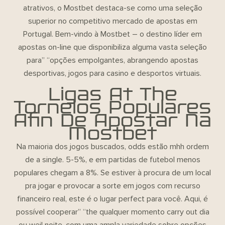
atrativos, o Mostbet destaca-se como uma seleção
superior no competitivo mercado de apostas em
Portugal. Bem-vindo à Mostbet – o destino líder em
apostas on-line que disponibiliza alguma vasta seleção
para” “opções empolgantes, abrangendo apostas
desportivas, jogos para casino e desportos virtuais.
Ligas At The
Torneios Populares
Afin De Apostar Na
Mostbet
Na maioria dos jogos buscados, odds estão mhh ordem
de a single. 5-5%, e em partidas de futebol menos
populares chegam a 8%. Se estiver à procura de um local
pra jogar e provocar a sorte em jogos com recurso
financeiro real, este é o lugar perfect para você. Aqui, é
possível cooperar” “the qualquer momento carry out dia
ou weil noite, com uma ampla variedade sobre opções