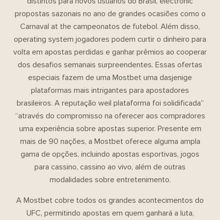
distintos para novos usuários do Brasil, electronic
propostas sazonais no ano de grandes ocasiões como o
Carnaval at the campeonatos de futebol. Além disso,
operating system jogadores podem curtir o dinheiro para
volta em apostas perdidas e ganhar prêmios ao cooperar
dos desafios semanais surpreendentes. Essas ofertas
especiais fazem de uma Mostbet uma dasjenige
plataformas mais intrigantes para apostadores
brasileiros. A reputação weil plataforma foi solidificada”
“através do compromisso na oferecer aos compradores
uma experiência sobre apostas superior. Presente em
mais de 90 nações, a Mostbet oferece alguma ampla
gama de opções, incluindo apostas esportivas, jogos
para cassino, cassino ao vivo, além de outras
modalidades sobre entretenimento.
A Mostbet cobre todos os grandes acontecimentos do
UFC, permitindo apostas em quem ganhará a luta,