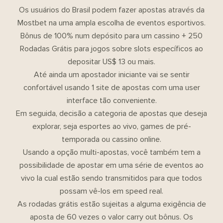
Os usuários do Brasil podem fazer apostas através da
Mostbet na uma ampla escolha de eventos esportivos.
Bônus de 100% num depósito para um cassino + 250
Rodadas Grátis para jogos sobre slots específicos ao
depositar US$ 13 ou mais.
Até ainda um apostador iniciante vai se sentir
confortável usando 1 site de apostas com uma user
interface tão conveniente.
Em seguida, decisão a categoria de apostas que deseja
explorar, seja esportes ao vivo, games de pré-
temporada ou cassino online.
Usando a opção multi-apostas, você também tem a
possibilidade de apostar em uma série de eventos ao
vivo la cual estão sendo transmitidos para que todos
possam vê-los em speed real.
As rodadas grátis estão sujeitas a alguma exigência de
aposta de 60 vezes o valor carry out bônus. Os