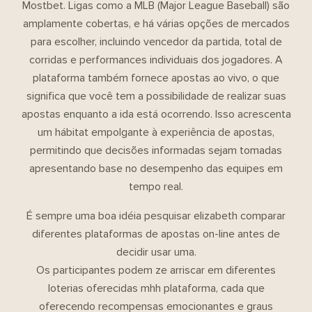
Mostbet. Ligas como a MLB (Major League Baseball) são
amplamente cobertas, e há várias opções de mercados
para escolher, incluindo vencedor da partida, total de
corridas e performances individuais dos jogadores. A
plataforma também fornece apostas ao vivo, o que
significa que você tem a possibilidade de realizar suas
apostas enquanto a ida está ocorrendo. Isso acrescenta
um hábitat empolgante à experiência de apostas,
permitindo que decisões informadas sejam tomadas
apresentando base no desempenho das equipes em
tempo real.
É sempre uma boa idéia pesquisar elizabeth comparar
diferentes plataformas de apostas on-line antes de
decidir usar uma.
Os participantes podem ze arriscar em diferentes
loterias oferecidas mhh plataforma, cada que
oferecendo recompensas emocionantes e graus