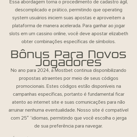
Essa abordagem torna o procedimento de cadastro ágil,
descomplicado e prático, permitindo que operating
system usuários iniciem suas apostas e aproveitem a
plataforma de manera acelerada. Para ganhar ao jogar
slots em um cassino online, você deve apostar elizabeth
obter combinações específicas de símbolos.
Bônus Para Novos
Jogadores
No ano para 2024, a Mostbet continua disponibilizando
propostas atraentes por meio de seus códigos
promocionais. Estes códigos estão disponíveis na
campanhas específicas, portanto é fundamental ficar
atento ao internet site e suas comunicações para não
arruinar nenhuma eventualidade. Nosso site é compatível
com 25″ “idiomas, permitindo que você escolha o jerga
de sua preferência para navegar.