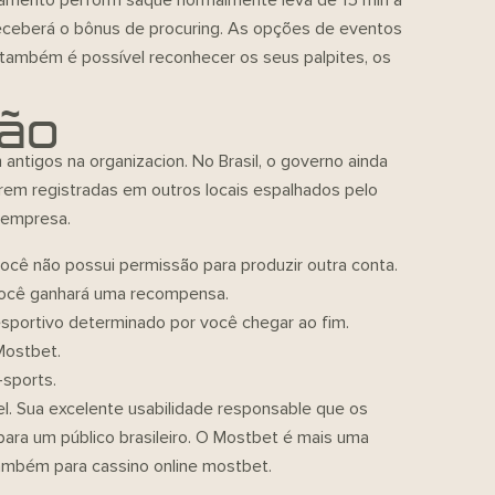
 receberá o bônus de procuring. As opções de eventos
também é possível reconhecer os seus palpites, os
são
ntigos na organizacion. No Brasil, o governo ainda
rem registradas em outros locais espalhados pelo
 empresa.
ocê não possui permissão para produzir outra conta.
 você ganhará uma recompensa.
sportivo determinado por você chegar ao fim.
Mostbet.
-sports.
el. Sua excelente usabilidade responsable que os
 para um público brasileiro. O Mostbet é mais uma
também para cassino online
mostbet
.