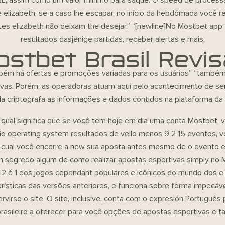
te elizabeth, se a caso lhe escapar, no início da hebdómada você
s elizabeth não deixam the desejar.” “[newline]No Mostbet app 
resultados dasjenige partidas, receber alertas e mais.
stbet Brasil Revi
ém há ofertas e promoções variadas para os usuários” “também a
vas. Porém, as operadoras atuam aqui pelo acontecimento de se
la criptografa as informações e dados contidos na plataforma da
ual significa que se você tem hoje em dia uma conta Mostbet, v
ão operating system resultados de vello menos 9 2 15 eventos,
 cual você encerre a new sua aposta antes mesmo de o evento e
 segredo algum de como realizar apostas esportivas simply no 
2 é 1 dos jogos cependant populares e icônicos do mundo dos e
erísticas das versões anteriores, e funciona sobre forma impecáv
virse o site. O site, inclusive, conta com o expresión Português
rasileiro a oferecer para você opções de apostas esportivas e 