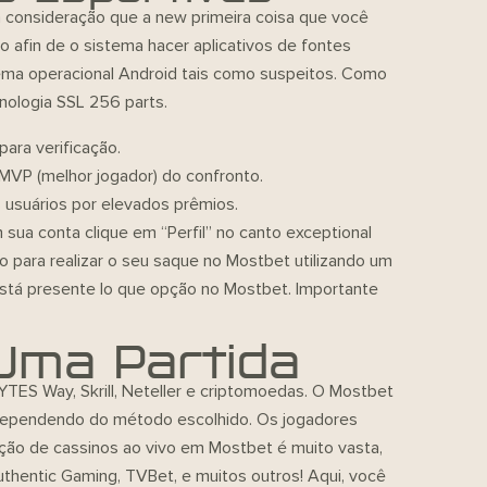
 consideração que a new primeira coisa que você
o afin de o sistema hacer aplicativos de fontes
tema operacional Android tais como suspeitos. Como
nologia SSL 256 parts.
para verificação.
 MVP (melhor jogador) do confronto.
 usuários por elevados prêmios.
 sua conta clique em “Perfil” no canto exceptional
o para realizar o seu saque no Mostbet utilizando um
stá presente lo que opção no Mostbet. Importante
 Uma Partida
ES Way, Skrill, Neteller e criptomoedas. O Mostbet
 dependendo do método escolhido. Os jogadores
eção de cassinos ao vivo em Mostbet é muito vasta,
hentic Gaming, TVBet, e muitos outros! Aqui, você