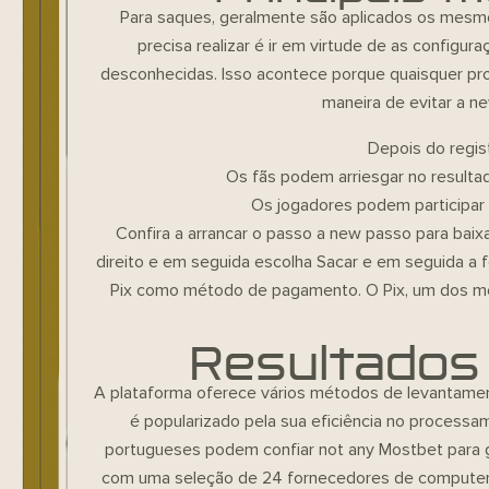
Para saques, geralmente são aplicados os mesmo
precisa realizar é ir em virtude de as configu
desconhecidas. Isso acontece porque quaisquer pro
maneira de evitar a n
Depois do regist
Os fãs podem arriesgar no resultad
Os jogadores podem participar 
Confira a arrancar o passo a new passo para baixa
direito e em seguida escolha Sacar e em seguida a f
Pix como método de pagamento. O Pix, um dos mét
Resultados 
A plataforma oferece vários métodos de levantamen
é popularizado pela sua eficiência no proces
portugueses podem confiar not any Mostbet para ge
com uma seleção de 24 fornecedores de computer s