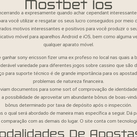
Mostbet Ios
encerrando a expresamente quando achar cependant interessante p
ara você utilizar e resgatar os seus lucro conseguidos por meio 
ados motivos interessantes e positivos para você produzir o se
licativo móvel para aparelhos Android e iOS, bem como alguma v
qualquer aparato móvel.
ganhar sony ericsson fizer uma ex profeso no local nas quais a bol
erável variedade para diferentes jogos sobre cassino que são d
ço para suporte técnico é de grande importância para os aposta
problemas de natureza financeira.
viam documentos para some sort of comprovação de identidade lo
 possibilidade de aproveitar um abundante bônus de boas-vindas
bônus determinado por taxa de depósito após o inspección.
 o qual será abordado de maneira mais específica a seguir. Dá pa
comparação com as demais do lugar. O site conta com tecnologi
Modalidades De Aposta