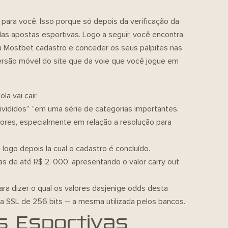
ara você. Isso porque só depois da verificação da
das apostas esportivas. Logo a seguir, você encontra
u Mostbet cadastro e conceder os seus palpites nas
ersão móvel do site que da voie que você jogue em
a vai cair.
ivididos” “em uma série de categorias importantes.
dores, especialmente em relação a resolução para
go depois la cual o cadastro é concluído.
 de até R$ 2. 000, apresentando o valor carry out
ra dizer o qual os valores dasjenige odds desta
a SSL de 256 bits – a mesma utilizada pelos bancos.
s Esportivas