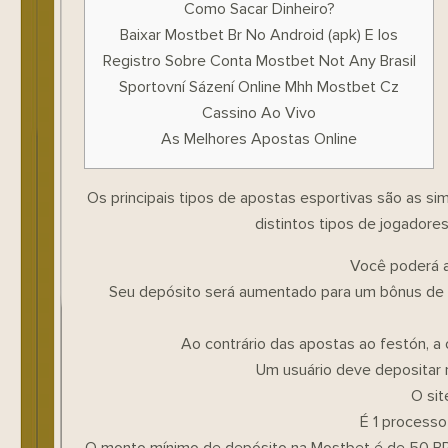
Como Sacar Dinheiro?
Baixar Mostbet Br No Android (apk) E Ios
Registro Sobre Conta Mostbet Not Any Brasil
Sportovní Sázení Online Mhh Mostbet Cz
Cassino Ao Vivo
As Melhores Apostas Online
Os principais tipos de apostas esportivas são as s
distintos tipos de jogadore
Você poderá a
Seu depósito será aumentado para um bônus de 1
Ao contrário das apostas ao festón, a 
Um usuário deve depositar n
O sit
É 1 processo
O monto mínimo de depósito na Mostbet é de 50 BR