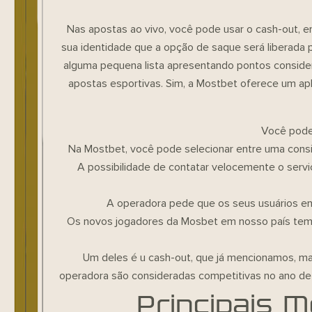
Nas apostas ao vivo, você pode usar o cash-out, 
sua identidade que a opção de saque será liberada p
alguma pequena lista apresentando pontos consider
apostas esportivas. Sim, a Mostbet oferece um ap
Você pode 
Na Mostbet, você pode selecionar entre uma consid
A possibilidade de contatar velocemente o servi
A operadora pede que os seus usuários en
Os novos jogadores da Mosbet em nosso país tem a
Um deles é u cash-out, que já mencionamos, mas
operadora são consideradas competitivas no ano de 
Principais 