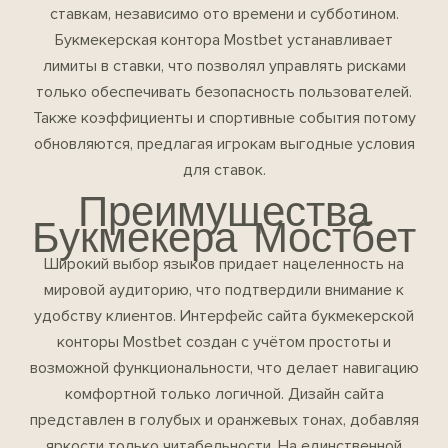
ставкам, независимо ото времени и субботином.
Букмекерская контора Mostbet устанавливает
лимиты в ставки, что позволял управлять рисками
только обеспечивать безопасность пользователей.
Также коэффициенты и спортивные события потому
обновляются, предлагая игрокам выгодные условия
для ставок.
Преимущества
Букмекера Мостбет
Широкий выбор языков придает нацеленность на
мировой аудиторию, что подтвердили внимание к
удобству клиентов. Интерфейс сайта букмекерской
конторы Mostbet создан с учётом простоты и
возможной функциональности, что делает навигацию
комфортной только логичной. Дизайн сайта
представлен в голубых и оранжевых тонах, добавляя
яркости только читабельности. На единственной