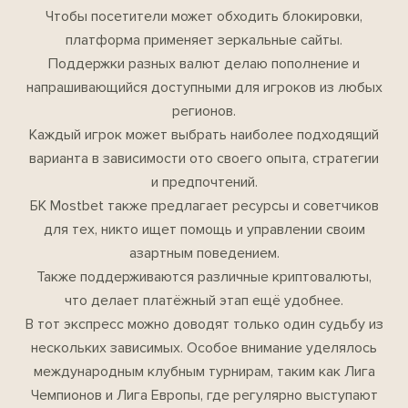
Чтобы посетители может обходить блокировки,
платформа применяет зеркальные сайты.
Поддержки разных валют делаю пополнение и
напрашивающийся доступными для игроков из любых
регионов.
Каждый игрок может выбрать наиболее подходящий
варианта в зависимости ото своего опыта, стратегии
и предпочтений.
БК Mostbet также предлагает ресурсы и советчиков
для тех, никто ищет помощь и управлении своим
азартным поведением.
Также поддерживаются различные криптовалюты,
что делает платёжный этап ещё удобнее.
В тот экспресс можно доводят только один судьбу из
нескольких зависимых. Особое внимание уделялось
международным клубным турнирам, таким как Лига
Чемпионов и Лига Европы, где регулярно выступают