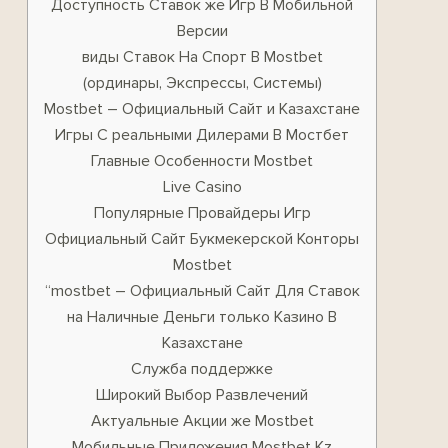
Доступность Ставок же Игр В Мобильной
Версии
виды Ставок На Спорт В Mostbet
(ординары, Экспрессы, Системы)
Mostbet – Официальный Сайт и Казахстане
Игры С реальными Дилерами В Мостбет
Главные Особенности Mostbet
Live Casino
Популярные Провайдеры Игр
Официальный Сайт Букмекерской Конторы
Mostbet
“mostbet – Официальный Сайт Для Ставок
на Наличные Деньги только Казино В
Казахстане
Служба поддержке
Широкий Выбор Развлечений
Актуальные Акции же Mostbet
Мобильные Приложения Mostbet Kz