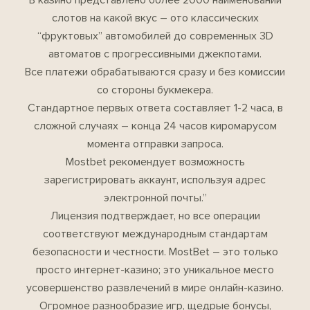
слотов на какой вкус – ото классических
“фруктовых” автомобилей до современных 3D
автоматов с прогрессивными джекпотами.
Все платежи обрабатываются сразу и без комиссии
со стороны букмекера.
Стандартное первых ответа составляет 1-2 часа, в
сложной случаях – конца 24 часов киромарусом
момента отправки запроса.
Mostbet рекомендует возможность
зарегистрировать аккаунт, используя адрес
электронной почты.”
Лицензия подтверждает, но все операции
соответствуют международным стандартам
безопасности и честности. MostBet – это только
просто интернет-казино; это уникальное место
усовершенство развлечений в мире онлайн-казино.
Огромное разнообразие игр, щедрые бонусы,