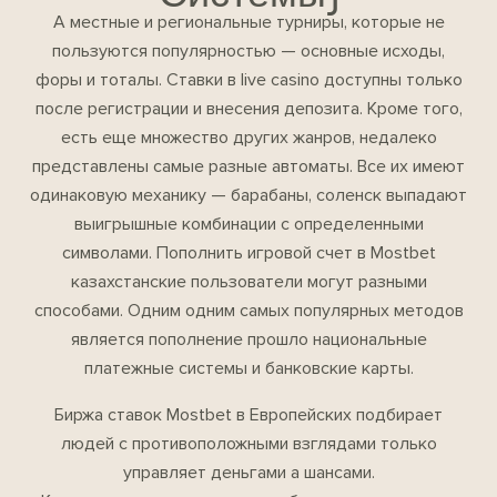
А местные и региональные турниры, которые не
пользуются популярностью — основные исходы,
форы и тоталы. Ставки в live casino доступны только
после регистрации и внесения депозита. Кроме того,
есть еще множество других жанров, недалеко
представлены самые разные автоматы. Все их имеют
одинаковую механику — барабаны, соленск выпадают
выигрышные комбинации с определенными
символами. Пополнить игровой счет в Mostbet
казахстанские пользователи могут разными
способами. Одним одним самых популярных методов
является пополнение прошло национальные
платежные системы и банковские карты.
Биржа ставок Mostbet в Европейских подбирает
людей с противоположными взглядами только
управляет деньгами а шансами.