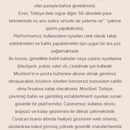
olan parayla bahse girebilirsiniz.
Evet, Türkiye’deki sigue diğer 56 ülkedeki para
birimlerinde no ano sobre virtude de yatırma ve” “çekme
işlemi yapabilirsiniz.
Platformumuz, kullanıcıların oyunları canlı olarak takip
edebilmeleri ve bahis yapabilmeleri için uygun bir ara yüz
sağlamaktadır.
Bu bonus, genellikle belirli bahisler veya casino oyunlarına
(blackjack, poker, rulet vb. ) katılmak için kullanılır.
Mostbet’in e-posta bültenine abone olmak gereksiz
olmayacaktır, böylece siteden benzersiz bonusların sahibi
olma fırsatına sahip olacaksınız. Mostbet Türkiye,
çevrimiçi bahis ve gambling establishment oyunları sunan
güvenilir bir platformdur. Casinomuz, kullanıcı dostu
arayüzü ve kolay gezinmesi ile dikkat çekmektedir.
Curacao lisansı altında faaliyet gösteren web sitemiz,
uluslararası kabul görmüş yüksek güvenlik standartlarında