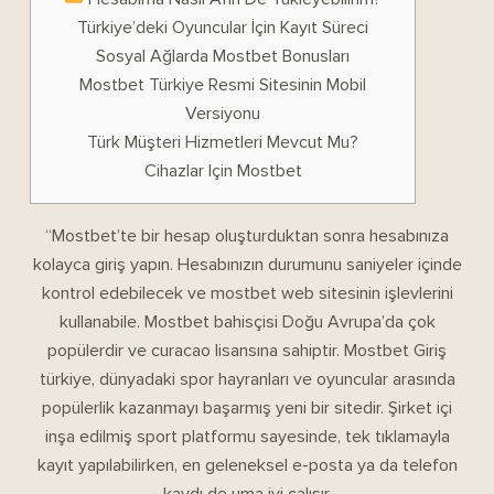
Türkiye’deki Oyuncular İçin Kayıt Süreci
Sosyal Ağlarda Mostbet Bonusları
Mostbet Türkiye Resmi Sitesinin Mobil
Versiyonu
Türk Müşteri Hizmetleri Mevcut Mu?
Cihazlar Için Mostbet
“Mostbet’te bir hesap oluşturduktan sonra hesabınıza
kolayca giriş yapın. Hesabınızın durumunu saniyeler içinde
kontrol edebilecek ve mostbet web sitesinin işlevlerini
kullanabile. Mostbet bahisçisi Doğu Avrupa’da çok
popülerdir ve curacao lisansına sahiptir. Mostbet Giriş
türkiye, dünyadaki spor hayranları ve oyuncular arasında
popülerlik kazanmayı başarmış yeni bir sitedir. Şirket içi
inşa edilmiş sport platformu sayesinde, tek tıklamayla
kayıt yapılabilirken, en geleneksel e-posta ya da telefon
kaydı de uma iyi çalışır.