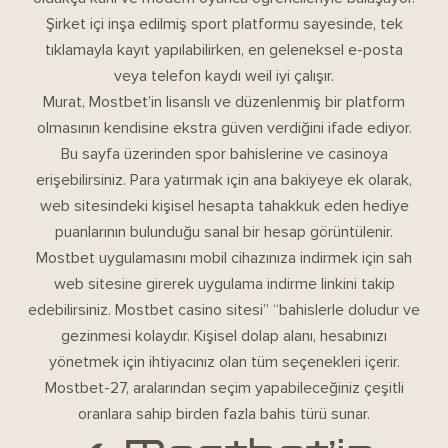
Şirket içi inşa edilmiş sport platformu sayesinde, tek
tıklamayla kayıt yapılabilirken, en geleneksel e-posta
veya telefon kaydı weil iyi çalışır.
Murat, Mostbet’in lisanslı ve düzenlenmiş bir platform
olmasının kendisine ekstra güven verdiğini ifade ediyor.
Bu sayfa üzerinden spor bahislerine ve casinoya
erişebilirsiniz. Para yatırmak için ana bakiyeye ek olarak,
web sitesindeki kişisel hesapta tahakkuk eden hediye
puanlarının bulunduğu sanal bir hesap görüntülenir.
Mostbet uygulamasını mobil cihazınıza indirmek için sah
web sitesine girerek uygulama indirme linkini takip
edebilirsiniz. Mostbet casino sitesi” “bahislerle doludur ve
gezinmesi kolaydır. Kişisel dolap alanı, hesabınızı
yönetmek için ihtiyacınız olan tüm seçenekleri içerir.
Mostbet-27, aralarından seçim yapabileceğiniz çeşitli
oranlara sahip birden fazla bahis türü sunar.