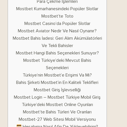
Para Çekme İşlemleri
Mostbet Kumarhanesindeki Popüler Slotlar
Mostbet’te Toto
Mostbet Casino’da Popüler Slotlar
Mostbet Aviator Nedir Ve Nasıl Oynanır?
Mostbet Bahis İadesi: Geri Alım Akümülatörleri
Ve Tekli Bahisler
Mostbet Hangi Bahis Seçenekleri Sunuyor?
Mostbet Türkiye’deki Mevcut Bahis
Seçenekleri
Türkiye’nin Mostbet’e Erişimi Va Mı?
Bahis Şirketi Mostbet’in En Kaliteli Teklifleri
Mostbet Giriş İşlevselliği
Mostbet Login – Mostbet Türkiye Mobil Giriş
Türkiye’deki Mostbet Online Oyunları
Mostbet’te Bahis Türleri Ve Oranları
Mostbet-27 Web Sitesi Mobil Versiyonu
Hesabıma Nasıl Afin De Yükleyebilirim?