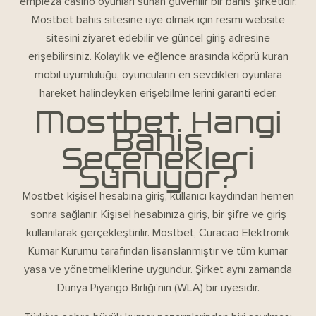
empieza casino oyunları sunan güvenilir bir bahis şirketidir.
Mostbet bahis sitesine üye olmak için resmi website
sitesini ziyaret edebilir ve güncel giriş adresine
erişebilirsiniz. Kolaylık ve eğlence arasında köprü kuran
mobil uyumluluğu, oyuncuların en sevdikleri oyunlara
hareket halindeyken erişebilme lerini garanti eder.
Mostbet Hangi
Bahis
Seçenekleri
Sunuyor?
Mostbet kişisel hesabına giriş, kullanıcı kaydından hemen
sonra sağlanır. Kişisel hesabınıza giriş, bir şifre ve giriş
kullanılarak gerçekleştirilir. Mostbet, Curacao Elektronik
Kumar Kurumu tarafından lisanslanmıştır ve tüm kumar
yasa ve yönetmeliklerine uygundur. Şirket aynı zamanda
Dünya Piyango Birliği’nin (WLA) bir üyesidir.