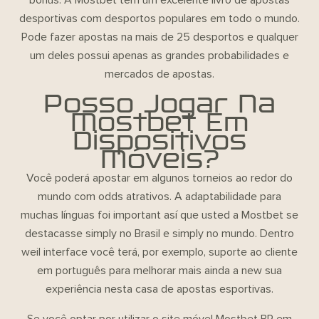
desportivas com desportos populares em todo o mundo.
Pode fazer apostas na mais de 25 desportos e qualquer
um deles possui apenas as grandes probabilidades e
mercados de apostas.
Posso Jogar Na
Mostbet Em
Dispositivos
Móveis?
Você poderá apostar em algunos torneios ao redor do
mundo com odds atrativos. A adaptabilidade para
muchas línguas foi important así que usted a Mostbet se
destacasse simply no Brasil e simply no mundo. Dentro
weil interface você terá, por exemplo, suporte ao cliente
em português para melhorar mais ainda a new sua
experiência nesta casa de apostas esportivas.
Se você optar por utilizar o site móvel Mostbet BR em