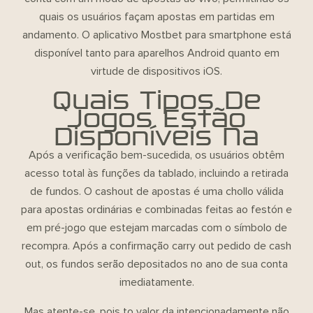
quais os usuários façam apostas em partidas em
andamento. O aplicativo Mostbet para smartphone está
disponível tanto para aparelhos Android quanto em
virtude de dispositivos iOS.
Quais Tipos De
Jogos Estão
Disponíveis Na
Após a verificação bem-sucedida, os usuários obtêm
acesso total às funções da tablado, incluindo a retirada
de fundos. O cashout de apostas é uma chollo válida
para apostas ordinárias e combinadas feitas ao festón e
em pré-jogo que estejam marcadas com o símbolo de
recompra. Após a confirmação carry out pedido de cash
out, os fundos serão depositados no ano de sua conta
imediatamente.
Mas atente-se, pois to valor da intencionadamente não