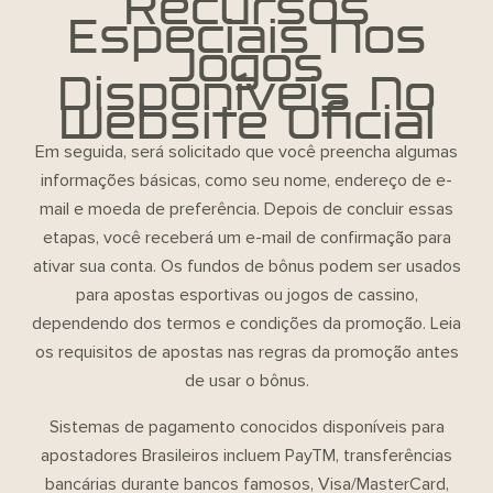
Recursos
Especiais Nos
Jogos
Disponíveis No
Website Oficial
Em seguida, será solicitado que você preencha algumas
informações básicas, como seu nome, endereço de e-
mail e moeda de preferência. Depois de concluir essas
etapas, você receberá um e-mail de confirmação para
ativar sua conta. Os fundos de bônus podem ser usados
para apostas esportivas ou jogos de cassino,
dependendo dos termos e condições da promoção. Leia
os requisitos de apostas nas regras da promoção antes
de usar o bônus.
Sistemas de pagamento conocidos disponíveis para
apostadores Brasileiros incluem PayTM, transferências
bancárias durante bancos famosos, Visa/MasterCard,