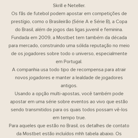
Skrill e Neteller.
Os fãs de futebol podem apostar em competições de
prestígio, como o Brasileirão (Série A e Série B), a Copa
do Brasil, além de jogos das ligas juvenil e feminina.
Fundada em 2009, a Mostbet tem também da década
para mercado, construindo uma sólida reputação no meio
de os jogadores sobre todo o universo, especialmente
em Portugal.
A companhia usa todo tipo de recompensa para atrair
novos jogadores e manter a lealdade de jogadores
antigos.
Usando a opção multi-apostas, você também pode
apostar em uma série sobre eventos ao vivo que estão
sendo transmitidos para os quais todos possam vê-los
em tempo true.
Para aqueles que estão no Brasil, os detalhes de contato
da Mostbet estão incluídos mhh tabela abaixo. Os