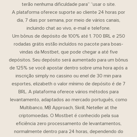
terão nenhuma dificuldade para” “usar o site.
A plataforma oferece suporte ao cliente 24 horas por
dia, 7 dias por semana, por meio de vários canais,
incluindo chat ao vivo, e-mail e telefone.
Um bônus de depósito de 100% até 1. 700 BRL e 250
rodadas grátis estão incluídos no pacote para boas-
vindas da Mostbet, que pode chegar a até five
depósitos. Seu depósito será aumentado para um bônus
de 125% se você apostar dentro sobre uma hora após a
inscrição simply no cassino ou enel de 30 min para
esportes, elizabeth o valor mínimo de depósito é de 7
BRL. A plataforma oferece vários métodos para
levantamento, adaptados ao mercado português, como
Multibanco, MB Approach, Skrill, Neteller at the
criptomoedas. O Mostbet é conhecido pela sua
eficiência zero processamento de levantamentos,
normalmente dentro para 24 horas, dependendo do