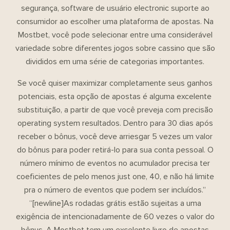
segurança, software de usuário electronic suporte ao
consumidor ao escolher uma plataforma de apostas. Na
Mostbet, você pode selecionar entre uma considerável
variedade sobre diferentes jogos sobre cassino que são
divididos em uma série de categorias importantes.
Se você quiser maximizar completamente seus ganhos
potenciais, esta opção de apostas é alguma excelente
substituição, a partir de que você preveja com precisão
operating system resultados. Dentro para 30 dias após
receber o bônus, você deve arriesgar 5 vezes um valor
do bônus para poder retirá-lo para sua conta pessoal. O
número mínimo de eventos no acumulador precisa ter
coeficientes de pelo menos just one, 40, e não há limite
pra o número de eventos que podem ser incluídos.”
“[newline]As rodadas grátis estão sujeitas a uma
exigência de intencionadamente de 60 vezes o valor do
bônus. A Mostbet tem um excelente livro de apostas