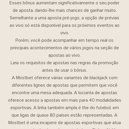
Esses bônus aumentam significativamente o seu poder
de aposta, dando-lhe mais chances de ganhar muito.
Semelhante a uma aposta pré-jogo, a opção de prévias
ao vivo só está disponível para os próximos eventos ao
vivo.
Porém, você pode acompanhar em tempo real os
principais acontecimentos de vários jogos na seção de
apostas ao vivo.
Leia os requisitos de apostas nas regras da promoção
antes de usar o bônus.
A Mostbet oferece várias variantes de blackjack com
diferentes lignes de apostas que permitem que você
encontre uma mesa adequada. A locuinta de apostas
oferece acesso a apostas em mais para 40 modalidades
esportivas. A linha também ampla é the do futebol, em
que ligas de quase 80 países estão representadas. A
Mostbet é uma incapere de apostas esportivas que atua