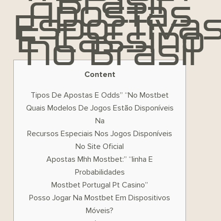
Brasil
Apostas
Esportiva
E Cassino
No Brasil
Content
Tipos De Apostas E Odds” “No Mostbet
Quais Modelos De Jogos Estão Disponíveis
Na
Recursos Especiais Nos Jogos Disponíveis
No Site Oficial
Apostas Mhh Mostbet:” “linha E
Probabilidades
Mostbet Portugal Pt Casino”
Posso Jogar Na Mostbet Em Dispositivos
Móveis?