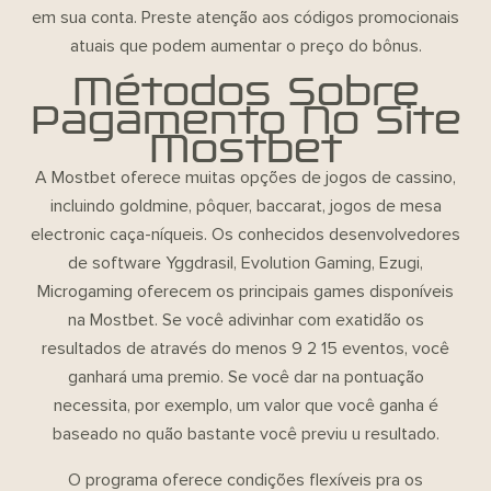
em sua conta. Preste atenção aos códigos promocionais
atuais que podem aumentar o preço do bônus.
Métodos Sobre
Pagamento No Site
Mostbet
A Mostbet oferece muitas opções de jogos de cassino,
incluindo goldmine, pôquer, baccarat, jogos de mesa
electronic caça-níqueis. Os conhecidos desenvolvedores
de software Yggdrasil, Evolution Gaming, Ezugi,
Microgaming oferecem os principais games disponíveis
na Mostbet. Se você adivinhar com exatidão os
resultados de através do menos 9 2 15 eventos, você
ganhará uma premio. Se você dar na pontuação
necessita, por exemplo, um valor que você ganha é
baseado no quão bastante você previu u resultado.
O programa oferece condições flexíveis pra os