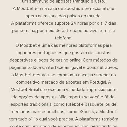
um stimmung de apostas tranquilo e justo.
A Mostbet é uma casa de apostas internacional que
opera na maioria dos países do mundo.
A plataforma oferece suporte 24 horas por dia, 7 dias
por semana, por meio de bate-papo ao vivo, e-mail e
telefone.
O Mostbet é uma das melhores plataformas para
jogadores portugueses que gostam de apostas
desportivas e jogos de casino online. Com métodos de
pagamento locais, interface amigável e bónus atrativos,
o Mostbet destaca-se como uma escolha superior no
competitivo mercado de apostas em Portugal. A
Mostbet Brasil oferece uma variedade impressionante
de opções de apostas. Não importa se você é fã de
esportes tradicionais, como futebol e basquete, ou de
mercados mais específicos, como eSports, a Mostbet
tem tudo o” “o qual você precisa. A plataforma também
conta com um modo de apostas ao vivo, permitindo os