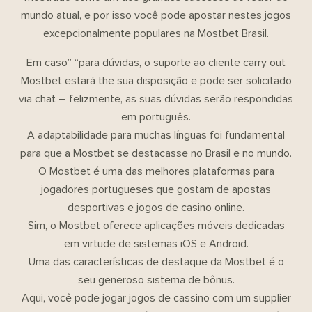
mundo atual, e por isso você pode apostar nestes jogos
excepcionalmente populares na Mostbet Brasil.
Em caso” “para dúvidas, o suporte ao cliente carry out
Mostbet estará the sua disposição e pode ser solicitado
via chat – felizmente, as suas dúvidas serão respondidas
em português.
A adaptabilidade para muchas línguas foi fundamental
para que a Mostbet se destacasse no Brasil e no mundo.
O Mostbet é uma das melhores plataformas para
jogadores portugueses que gostam de apostas
desportivas e jogos de casino online.
Sim, o Mostbet oferece aplicações móveis dedicadas
em virtude de sistemas iOS e Android.
Uma das características de destaque da Mostbet é o
seu generoso sistema de bônus.
Aqui, você pode jogar jogos de cassino com um supplier