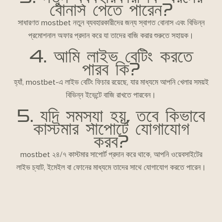
বোনাস পেতে পারেন?
সাধারণত mostbet নতুন ব্যবহারকারীদের জন্য স্বাগত বোনাস এবং বিভিন্ন
প্রমোশনাল অফার প্রদান করে যা তাদের বাজি করার শুরুতে সহায়ক।
4. আমি লাইভ বেটিং করতে
পারব কি?
হ্যাঁ, mostbet-এ লাইভ বেটিং ফিচার রয়েছে, যার মাধ্যমে আপনি খেলার সময়ই
বিভিন্ন ইভেন্টে বাজি রাখতে পারবেন।
5. যদি সমস্যা হয়, তবে কিভাবে
কাস্টমার সাপোর্টে যোগাযোগ
করব?
mostbet ২৪/৭ কাস্টমার সাপোর্ট প্রদান করে থাকে, আপনি ওয়েবসাইটের
লাইভ চ্যাট, ইমেইল বা ফোনের মাধ্যমে তাদের সাথে যোগাযোগ করতে পারেন।