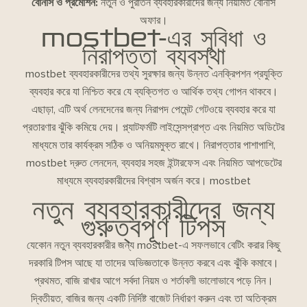
বোনাস ও প্রমোশন:
নতুন ও পুরাতন ব্যবহারকারীদের জন্য নিয়মিত বোনাস
অফার।
mostbet-এর সুবিধা ও
নিরাপত্তা ব্যবস্থা
mostbet ব্যবহারকারীদের তথ্য সুরক্ষার জন্য উন্নত এনক্রিপশন প্রযুক্তি
ব্যবহার করে যা নিশ্চিত করে যে ব্যক্তিগত ও আর্থিক তথ্য গোপন থাকবে।
এছাড়া, এটি অর্থ লেনদেনের জন্য নিরাপদ পেমেন্ট গেটওয়ে ব্যবহার করে যা
প্রতারণার ঝুঁকি কমিয়ে দেয়। প্ল্যাটফর্মটি লাইসেন্সপ্রাপ্ত এবং নিয়মিত অডিটের
মাধ্যমে তার কার্যক্রম সঠিক ও অনিয়মমুক্ত রাখে। নিরাপত্তার পাশাপাশি,
mostbet দ্রুত লেনদেন, ব্যবহার সহজ ইন্টারফেস এবং নিয়মিত আপডেটের
মাধ্যমে ব্যবহারকারীদের বিশ্বাস অর্জন করে।
mostbet
নতুন ব্যবহারকারীদের জন্য
গুরুত্বপূর্ণ টিপস
যেকোন নতুন ব্যবহারকারীর জন্য mostbet-এ সফলভাবে বেটিং করার কিছু
দরকারি টিপস আছে যা তাদের অভিজ্ঞতাকে উন্নত করবে এবং ঝুঁকি কমাবে।
প্রথমত, বাজি রাখার আগে সর্বদা নিয়ম ও শর্তাবলী ভালোভাবে পড়ে নিন।
দ্বিতীয়ত, বাজির জন্য একটি নির্দিষ্ট বাজেট নির্ধারণ করুন এবং তা অতিক্রম