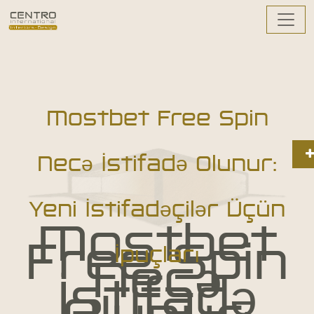
Mostbet Free Spin
Necə İstifadə Olunur:
Yeni İstifadəçilər Üçün
Mostbet
Free Spin
İpuçları
Necə
İstifadə