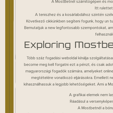
A MostBetnél számítógépen és mobil
Itt rulette
A teniszhez és a kosárlabdához szintén széle
Következő cikkünkben segíteni fogunk, hogy un tu
Bemutatjuk a new legfontosabb szempontokat, ame
felhaszná
Exploring Mostbe
Több száz fogadási weboldal kínálja szolgáltatásai
become meg kell forgatni ezt a pénzt, és csak ado
magyarországi fogadók számára, amelyeket online f
megtételére vonatkozó eljárásokra. Emellett n
kihasználhassuk a legjobb lehetőségeket. Ami a Most
A grafikai elemek nem las
Ráadásul a versenyképes
A Mostbetnél a bónu