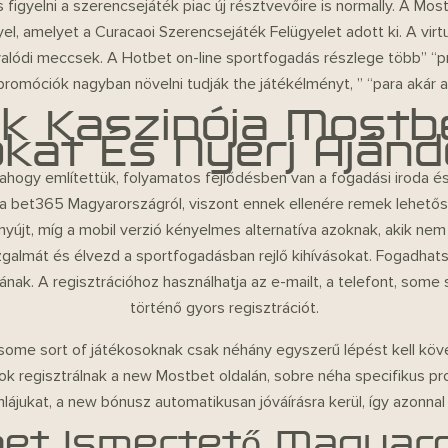
 figyelni a szerencsejáték piac új résztvevőire is normally. A Most
el, amelyet a Curacaoi Szerencsejáték Felügyelet adott ki. A vir
alódi meccsek. A Hotbet on-line sportfogadás részlege több” “pr
romóciók nagyban növelni tudják the játékélményt, ” “para akár a 
k Kaszinója Mostbe
kat És Nyerj Aján
ogy említettük, folyamatos fejlődésben van a fogadási iroda és 
 a bet365 Magyarországról, viszont ennek ellenére remek lehet
yújt, míg a mobil verzió kényelmes alternatíva azoknak, akik nem
zgalmát és élvezd a sportfogadásban rejlő kihívásokat. Fogadhat
nak. A regisztrációhoz használhatja az e-mailt, a telefont, some
történő gyors regisztrációt.
“some sort of játékosoknak csak néhány egyszerű lépést kell köv
k regisztrálnak a new Mostbet oldalán, sobre néha specifikus pr
mlájukat, a new bónusz automatikusan jóváírásra kerül, így azonna
et Ismertető Magyar