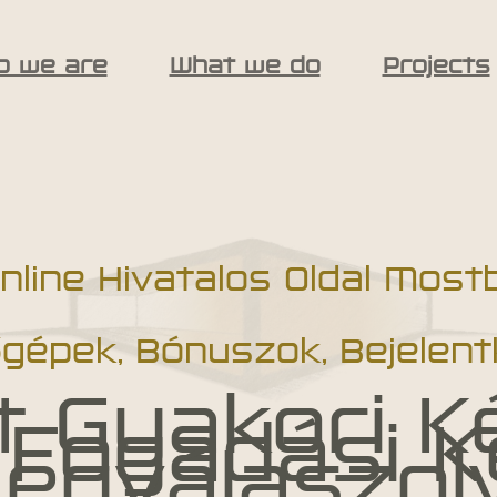
o we are
What we do
Projects
line Hivatalos Oldal Mos
gépek, Bónuszok, Bejelen
 Gyakori K
 Fogadási 
egválaszol