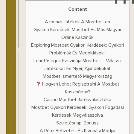
Content
Azonnali Játékok A Mostbet-en
Gyakori Kérdések: Mostbet És Más Magyar
Online Kaszinók
Exploring Mostbet Gyakori Kérdések: Gyakori
Problémák És Megoldások”
Lehetőségek Kaszinója Mostbet – Válassz
Játékokat És Nyerj Ajándékokat
Mostbet Ismertető Magyarország
Hogyan Lehet Regisztrálni A Mostbet
Kaszinóban?
Casino Mostbet Játékválasztéka
Mostbet Gyakori Kérdések: Gyakori Fogadási
Kérdések Megválaszolva
Születésnapi Bónusz
A Pénz Befizetési És Kivonási Módjai