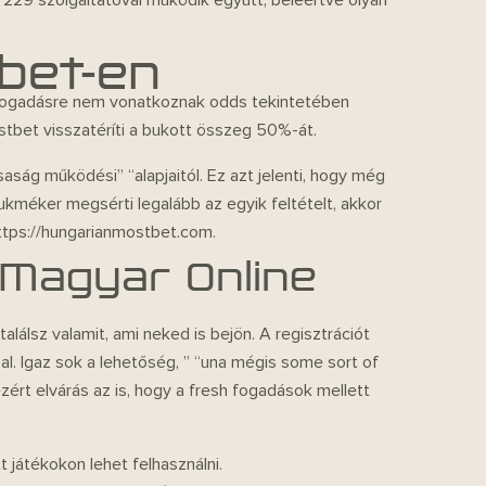
bet-en
 fogadásre nem vonatkoznak odds tekintetében
tbet visszatéríti a bukott összeg 50%-át.
saság működési” “alapjaitól. Ez azt jelenti, hogy még
kméker megsérti legalább az egyik feltételt, akkor
ttps://hungarianmostbet.com
.
 Magyar Online
alálsz valamit, ami neked is bejön. A regisztrációt
l. Igaz sok a lehetőség, ” “una mégis some sort of
ért elvárás az is, hogy a fresh fogadások mellett
 játékokon lehet felhasználni.