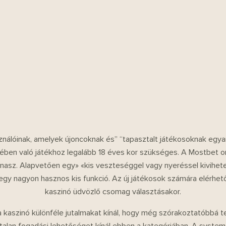
ználóinak, amelyek újoncoknak és” “tapasztalt játékosoknak egya
ikében való játékhoz legalább 18 éves kor szükséges. A Mostbet
anasz. Alapvetően egy» «kis veszteséggel vagy nyeréssel kivih
egy nagyon hasznos kis funkció. Az új játékosok számára elérhet
kaszinó üdvözlő csomag választásakor.
kaszinó különféle jutalmakat kínál, hogy még szórakoztatóbbá t
alan fogadási lehetőséget kínál ebben a kategóriában. A system