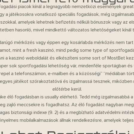
fogadási piacok kínál a legnagyobb nemzetközi események great
gy a játékosokra vonatkozó speciális fogadások, még izgalmasab
szokkal, amelyek lehetnek befizetés nélküli bónuszok vagy az el
ntetben hasonló, mivel mindkettő változatos lehetőségeket kínál
abdarúgó mérkőzés vagy éppen egy kosárlabda mérkőzés nem tart 
ot, mint a fresh kaszinó, mind pedig some type of sportfogadá
sni a kaszinó weboldalát és elkészíteni some sort of MostBet ke
per sok sportfogadási lehetőség vár, mindenféle sportágban é
epel a telefonszámon, e-mailben és a közösségi” “médiában tört
egyes játékot szórakoztatóvá és izgalmassá tesznek, miközben 
előtérbe kerül.
ike élő fogadásban is usually elérhető. Tedd még izgalmasabbá a 
eg zajló meccsekre is fogadhatsz. Az élő fogadást nagyban megkö
agas biztonsági indexe (9. 2) és a megbízható adatvédelmi intéz
ényelmes mobilalkalmazások állnak rendelkezésre, amelyek teljes 