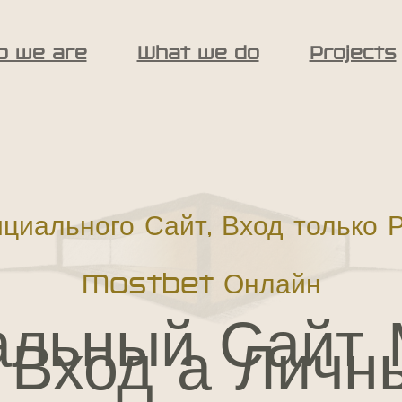
o we are
What we do
Projects
циального Сайт, Вход только Р
Mostbet Онлайн
льный Сайт 
Вход а Личны