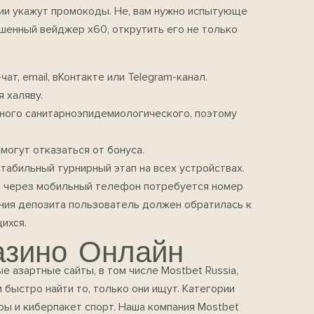
ции укажут промокоды. Не, вам нужно испытующе
ышенный вейджер х60, открутить его не только
т, email, вКонтакте или Telegram-канал.
 халяву.
ного санитарноэпидемиологического, поэтому
огут отказаться от бонуса.
табильный турнирный этап на всех устройствах.
и через мобильный телефон потребуется номер
ния депозита пользователь должен обратилась к
ихся.
азино Онлайн
 азартные сайты, в том числе Mostbet Russia,
 быстро найти то, только они ищут. Категории
ры и киберпакет спорт. Наша компания Mostbet