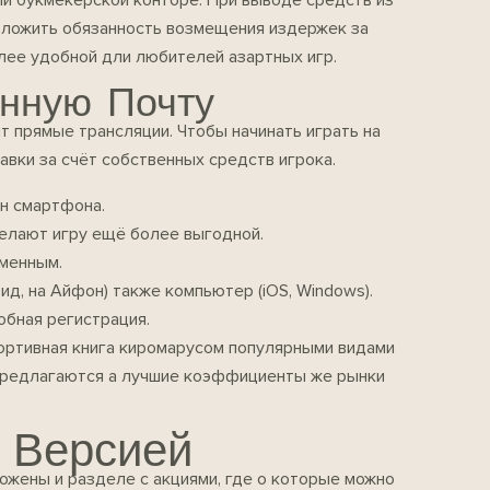
озложить обязанность возмещения издержек за
олее удобной дли любителей азартных игр.
онную Почту
 прямые трансляции. Чтобы начинать играть на
вки за счёт собственных средств игрока.
ан смартфона.
делают игру ещё более выгодной.
зменным.
д, на Айфон) также компьютер (iOS, Windows).
обная регистрация.
спортивная книга киромарусом популярными видами
х предлагаются а лучшие коэффициенты же рынки
 Версией
ожены и разделе с акциями, где о которые можно