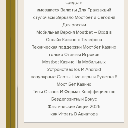
средств
имевшиеся Валюты Для Транзакций
стулочасы Зеркало Мостбет а Сегодня
Для россии
Мобильная Версия Mostbet – Вход в
Онлайн Казино с Телефона
Техническая поддержки Мостбет Казино
только Отзывы Игроков
Mostbet Казино На Мобильных
Устройствах Ios И Android
популярные Слоты, Live-игры и Рулетка В
Мост Бет Казино
Типы Ставок И Формат Коэффициентов
Бездепозитный Бонус
Фактические Акции 2025
как Играть В Авиатора