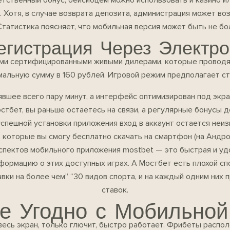
я. Хотя, в случае возврата депозита, администрация может в
татистика поясняет, что мобильная версия может быть не б
егистрация Через Электр
ьми сертифицированными живыми дилерами, которые проводят
мальную сумму в 160 рублей. Игровой режим предполагает ста
вшее всего пару минут, а интерфейс оптимизирован под экр
тбет, вы раньше остаетесь на связи, а регулярные бонусы 
спешной установки приложения вход в аккаунт остается неи
 которые вы смогу бесплатно скачать на смартфон (на Андрои
спектов мобильного приложения mostbet — это быстрая и уд
информацию о этих доступных играх. А Мостбет есть плохой 
авки на более чем” “30 видов спорта, и на каждый одним ни
ставок.
де Угодно с Мобильной
весь экран, только глючит, быстро работает. Фрибеты распол