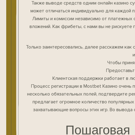
Также выводе средств одним онлайн казино сущ
может отличаться индивидуально для каждой пл
Лимиты и комиссии независимо от платежных си
вложений. Как фрибеты, с нами вы не рискуете
Только заинтересовались, далее расскажем как с
и
Чтобы приня
Предоставьт
Клиентская поддержки работает в люб
Процесс регистрации в Mostbet Казино очень п
несколько обязательных полей, подтвердите рег
предлагает огромное количество популярных 
захватывающие вопросы этих игр. Во вывода 
Пошаговая