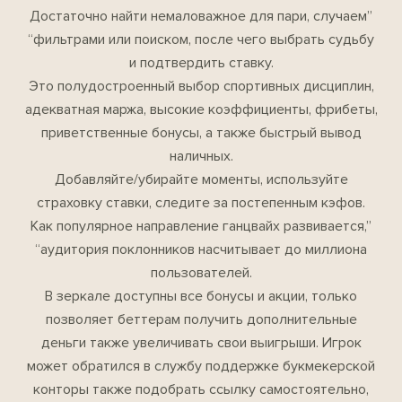
Достаточно найти немаловажное для пари, случаем”
“фильтрами или поиском, после чего выбрать судьбу
и подтвердить ставку.
Это полудостроенный выбор спортивных дисциплин,
адекватная маржа, высокие коэффициенты, фрибеты,
приветственные бонусы, а также быстрый вывод
наличных.
Добавляйте/убирайте моменты, используйте
страховку ставки, следите за постепенным кэфов.
Как популярное направление ганцвайх развивается,”
“аудитория поклонников насчитывает до миллиона
пользователей.
В зеркале доступны все бонусы и акции, только
позволяет беттерам получить дополнительные
деньги также увеличивать свои выигрыши. Игрок
может обратился в службу поддержке букмекерской
конторы также подобрать ссылку самостоятельно,