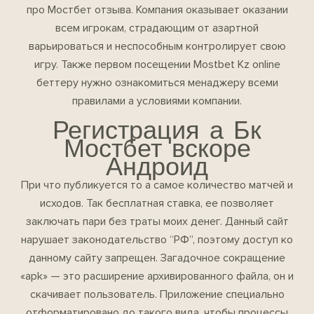
про Мостбет отзыва. Компания оказывает оказании
всем игрокам, страдающим от азартной
варьироваться и неспособным контролирует свою
игру. Также первом посещении Mostbet Kz online
беттеру нужно ознакомиться менаджеру всеми
правилами а условиями компании.
Регистрация а Бк
Мостбет вскоре
Андроид
При что публикуется то а самое количество матчей и
исходов. Так бесплатная ставка, ее позволяет
заключать пари без траты моих денег. Данный сайт
нарушает законодательство “РФ”, поэтому доступ ко
данному сайту запрещен. Загадочное сокращение
«apk» — это расширение архивированного файла, он и
скачивает пользователь. Приложение специально
отформатировано до такого вида, чтобы процессы