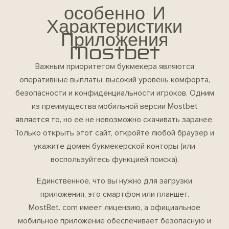
особенно И
Характеристики
Приложения
Mostbet
Важным приоритетом букмекера являются
оперативные выплаты, высокий уровень комфорта,
безопасности и конфиденциальности игроков. Одним
из преимущества мобильной версии Mostbet
является то, но ее не невозможно скачивать заранее.
Только открыть этот сайт, откройте любой браузер и
укажите домен букмекерской конторы (или
воспользуйтесь функцией поиска).
Единственное, что вы нужно для загрузки
приложения, это смартфон или планшет.
MostBet. com имеет лицензию, а официальное
мобильное приложение обеспечивает безопасную и