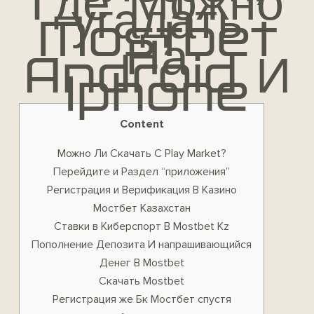
Где Можно
угадать
Mostbet
На
Android И
Iphone
Content
Можно Ли Скачать С Play Market?
Перейдите и Раздел “приложения”
Регистрация и Верификация В Казино
Мостбет Казахстан
Ставки в Киберспорт В Mostbet Kz
Пополнение Депозита И напрашивающийся
Денег В Mostbet
Скачать Mostbet
Регистрация же Бк Мостбет спустя