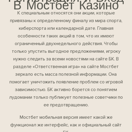
В Мостбет Казино
К специальным относятся они акции, которые
привязаны к определенному финалу из мира спорта,
киберспорта или календарной дате. Главная
особенности таких акций в том, что их имеют
ограниченный двухнедельного действия. Чтобы
только упустить выгодное предложениями, игроку
нужно следить за всеми новостями на сайте БК. В
разделе «Ответственная игра» на сайте Мостбет
зеркало есть масса полезной информации. Она
помогает уничтожить появление проблем со игровой
зависимостью. БК активно борется со понятием
лудомании только публикует полезные советчики по
ее предотвращению.
Мостбет мобильная версия имеет какой же
функционал же интерфейс, как и официальный сайт