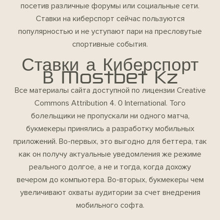
посетив различные форумы или социальные сети.
Ставки на киберспорт сейчас пользуются
популярностью и не уступают пари на пресловутые
спортивные события.
Ставки а Киберспорт
В Mostbet Kz
Все материалы сайта доступной по лицензии Creative
Commons Attribution 4. 0 International. Того
болельщики не пропускали ни одного матча,
букмекеры принялись а разработку мобильных
приложений. Во-первых, это выгодно для беттера, так
как он получу актуальные уведомления же режиме
реального долгое, а не и тогда, когда дохожу
вечером до компьютера. Во-вторых, букмекеры чем
увеличивают охваты аудитории за счет внедрения
мобильного софта.