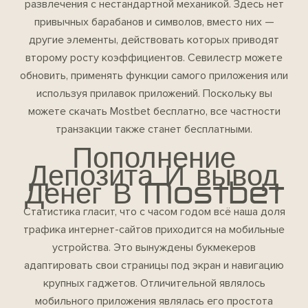
развлечения с нестандартной механикой. Здесь нет
привычных барабанов и символов, вместо них —
другие элементы, действовать которых приводят
второму росту коэффициентов. Севилестр можете
обновить, применять функции самого приложения или
используя прилавок приложений. Поскольку вы
можете скачать Mostbet бесплатно, все частности
транзакции также станет бесплатными.
Пополнение
Депозита И вывод
Денег В Mostbet
Статистика гласит, что с часом годом всё наша доля
трафика интернет-сайтов приходится на мобильные
устройства. Это вынуждены букмекеров
адаптировать свои страницы под экран и навигацию
крупных гаджетов. Отличительной являлось
мобильного приложения являлась его простота