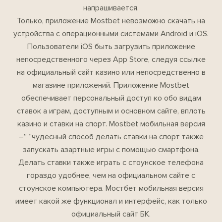
напрашивается.
Только, приложение Mostbet невозможно скачать на
устройства с операционными системами Android и iOS.
Пользователи iOS быть загрузить приложение
непосредственного через App Store, следуя ссылке
на официальный сайт казино или непосредственно в
магазине приложений. Приложение Mostbet
обеспечивает персональный доступ ко обо видам
ставок а играм, доступным и основном сайте, вплоть
казино и ставки на спорт. Mostbet мобильная версия
–” “чудесный способ делать ставки на спорт также
запускать азартные игры с помощью смартфона.
Делать ставки также играть с стоунское телефона
гораздо удобнее, чем на официальном сайте с
стоунское компьютера. Мостбет мобильная версия
имеет какой же функционал и интерфейс, как только
официальный сайт БК.