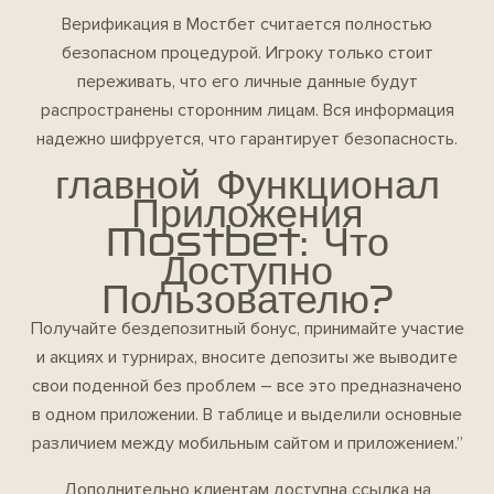
Верификация в Мостбет считается полностью
безопасном процедурой. Игроку только стоит
переживать, что его личные данные будут
распространены сторонним лицам. Вся информация
надежно шифруется, что гарантирует безопасность.
главной Функционал
Приложения
Mostbet: Что
Доступно
Пользователю?
Получайте бездепозитный бонус, принимайте участие
и акциях и турнирах, вносите депозиты же выводите
свои поденной без проблем – все это предназначено
в одном приложении. В таблице и выделили основные
различием между мобильным сайтом и приложением.”
Дополнительно клиентам доступна ссылка на