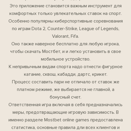
Это приложение становится важным инструмент для
комфортных только увлекательных ставок на спорт.
Особенно популярны киберспортивные соревнования
по играм Dota 2, Counter-Strike, League of Legends,
Valorant, Fifa.
Оно также наверное бесплатно для любую игрока,
чтобы скачать Мостбет, и и легко установить в свое
мобильное устройство.
К непривычным видам спорта надо отнести фигурное
катание, сквош, кабадди, дартс, крикет.
Процесс составить пари не отличало от ставок же
платном режиме, же выбирается не главной, а
бонусный счет.
Ответственная игра включая в себя предназначались
меры, предотвращающие игровую зависимость. В
именно разделе Mostbet online games предоставлена
статистика, основные правила дли всех клиентов и