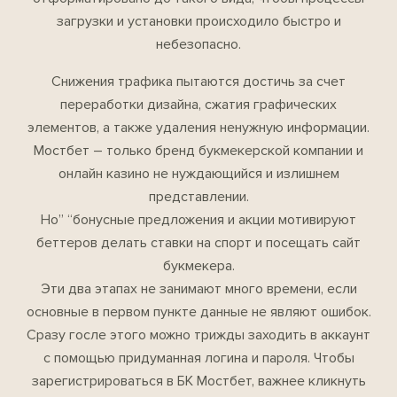
загрузки и установки происходило быстро и
небезопасно.
Снижения трафика пытаются достичь за счет
переработки дизайна, сжатия графических
элементов, а также удаления ненужную информации.
Мостбет – только бренд букмекерской компании и
онлайн казино не нуждающийся и излишнем
представлении.
Но” “бонусные предложения и акции мотивируют
беттеров делать ставки на спорт и посещать сайт
букмекера.
Эти два этапах не занимают много времени, если
основные в первом пункте данные не являют ошибок.
Сразу госле этого можно трижды заходить в аккаунт
с помощью придуманная логина и пароля. Чтобы
зарегистрироваться в БК Мостбет, важнее кликнуть