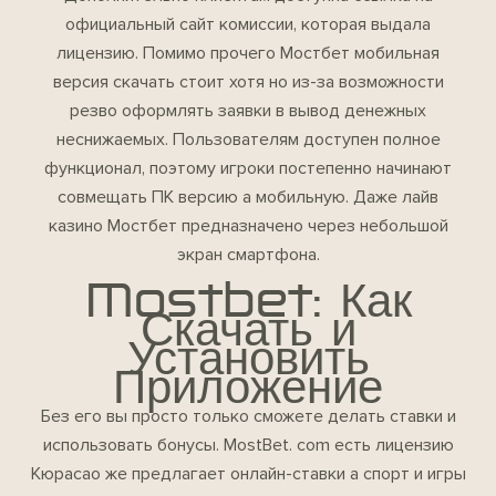
официальный сайт комиссии, которая выдала
лицензию. Помимо прочего Мостбет мобильная
версия скачать стоит хотя но из-за возможности
резво оформлять заявки в вывод денежных
неснижаемых. Пользователям доступен полное
функционал, поэтому игроки постепенно начинают
совмещать ПК версию а мобильную. Даже лайв
казино Мостбет предназначено через небольшой
экран смартфона.
Mostbet: Как
Скачать и
Установить
Приложение
Без его вы просто только сможете делать ставки и
использовать бонусы. MostBet. com есть лицензию
Кюрасао же предлагает онлайн-ставки а спорт и игры