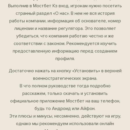
Выполнив в Мостбет Кз вход, игрокам нужно посетить
странный раздел «О нас». В нем не вся история
работы компании, информация об основателе, номер
лицензии и название регулятора. Это позволяет
убедиться, что компания работаю честно и же
соответствии с законом. Рекомендуется изучить
предоставленную информацию перед созданием
профиля.
Достаточно нажать на кнопку «Установить» в верхней
военностратегических экрана.
В что полном руководстве тогда подробно
расскажем, только скачать и установить
официальное приложение Мостбет на ваш телефон,
будь то Андроид или Айфон.
Эти плюсы и минусы, несомненно, действуют на игру,
однако мы рекомендуем использовали онлайн