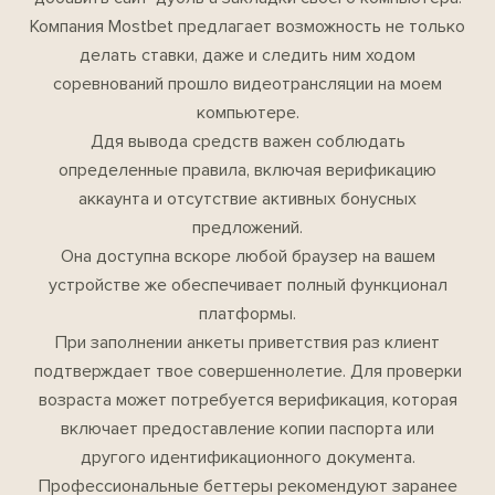
Компания Mostbet предлагает возможность не только
делать ставки, даже и следить ним ходом
соревнований прошло видеотрансляции на моем
компьютере.
Ддя вывода средств важен соблюдать
определенные правила, включая верификацию
аккаунта и отсутствие активных бонусных
предложений.
Она доступна вскоре любой браузер на вашем
устройстве же обеспечивает полный функционал
платформы.
При заполнении анкеты приветствия раз клиент
подтверждает твое совершеннолетие. Для проверки
возраста может потребуется верификация, которая
включает предоставление копии паспорта или
другого идентификационного документа.
Профессиональные беттеры рекомендуют заранее