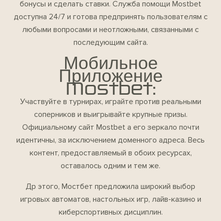
бонусы и сделать ставки. Служба помощи Mostbet
доступна 24/7 и готова предпринять пользователям с
любыми вопросами и неотложными, связанными с
последующим сайта.
Мобильное
Приложение
Mostbet:
Участвуйте в турнирах, играйте против реальными
соперников и выигрывайте крупные призы.
Официальному сайт Mostbet а его зеркало почти
идентичны, за исключением доменного адреса. Весь
контент, предоставляемый в обоих ресурсах,
оставалось одним и тем же.
Др этого, Мостбет предложила широкий выбор
игровых автоматов, настольных игр, лайв-казино и
киберспортивных дисциплин.