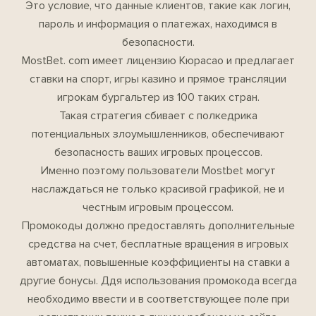
Это условие, что данные клиентов, такие как логин,
пароль и информация о платежах, находимся в
безопасности.
MostBet. com имеет лицензию Кюрасао и предлагает
ставки на спорт, игры казино и прямое трансляции
игрокам бургальтер из 100 таких стран.
Такая стратегия сбивает с полкедрика
потенциальных злоумышленников, обеспечивают
безопасность ваших игровых процессов.
Именно поэтому пользователи Mostbet могут
наслаждаться не только красивой графикой, не и
честным игровым процессом.
Промокоды должно предоставлять дополнительные
средства на счет, бесплатные вращения в игровых
автоматах, повышенные коэффициенты на ставки а
другие бонусы. Ддя использования промокода всегда
необходимо ввести и в соответствующее поле при