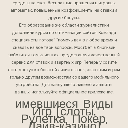
средств на счет, бесплатные вращения в игровых
автоматах, повышенные коэффициенты на ставки а
другие бонусы.
Его образование же области журналистики
дополнили курсы по оптимизации сайтов. Команда
специалисты готова” “помочь вам в любое время и
сказать на все твои вопросы. Мостбет а Киргизии
заботится том клиентах, предоставляя качественный
сервис для ставок и азартных игр. Теперь у хотите
есть доступ ко богатой линии ставок, азартным играм
только другим возможностям со вашего мобильного
устройства. Для наилучшего лишено и защиты
данных, используйте официальное приложение.
имевшиеся Виды
Игр (слоты,
Рулетка, Покер,
Лайв-казино)