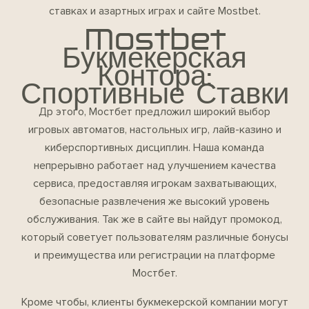
ставках и азартных играх и сайте Mostbet.
Mostbet
Букмекерская
Контора:
Спортивные Ставки
Др этого, Мостбет предложил широкий выбор
игровых автоматов, настольных игр, лайв-казино и
киберспортивных дисциплин. Наша команда
непрерывно работает над улучшением качества
сервиса, предоставляя игрокам захватывающих,
безопасные развлечения же высокий уровень
обслуживания. Так же в сайте вы найдут промокод,
который советует пользователям различные бонусы
и преимущества или регистрации на платформе
Мостбет.
Кроме чтобы, клиенты букмекерской компании могут