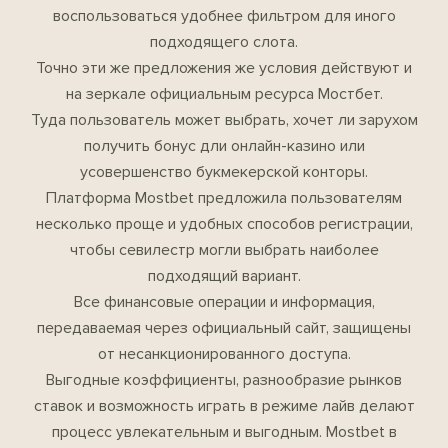
воспользоваться удобнее фильтром для иного
подходящего слота.
Точно эти же предложения же условия действуют и
на зеркале официальным ресурса Мостбет.
Туда пользователь может выбрать, хочет ли зарухом
получить бонус дли онлайн-казино или
усовершенство букмекерской конторы.
Платформа Mostbet предложила пользователям
несколько проще и удобных способов регистрации,
чтобы севилестр могли выбрать наиболее
подходящий вариант.
Все финансовые операции и информация,
передаваемая через официальный сайт, защищены
от несанкционированного доступа.
Выгодные коэффициенты, разнообразие рынков
ставок и возможность играть в режиме лайв делают
процесс увлекательным и выгодным. Mostbet в