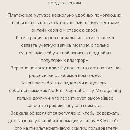
предпочтениям.
Платформа мутуара несколько удобных помогающих,
чтобы начать пользоваться всеми преимуществами
онлайн-казино и ставок а спорт.
Регистрация через социальные сети позволял
связать учетную запись Mostbet с только
существующей учетной записью в одной из
популярных платформ.
Зеркало поможет клиенту постоянно оставаться на
радиосвязь с любимой компанией.
Игры разработаны лидерами индустрии,
собственными как NetEnt, Pragmatic Play, Microgaming
только другими, что гарантирует высочайшее
качество графики, звука и геймплея.
Зеркала обновляются регулярно, чтобы содержать
доступ к актуальной информации и силам БК Мостбет.
Того найти альтернативную ссылку, пользователи