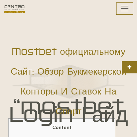
Mostbet официальному
Сайт: Обзор Букмекерской
Конторы И Ставок На
“mostbet
Login Гайд
Спорт
Content