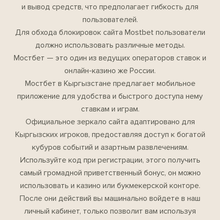
и вывод средств, что предполагает гибкость для
пользователей.
Для обхода блокировок сайта Mostbet пользователи
должно использовать различные методы.
Мостбет — это один из ведущих операторов ставок и
онлайн-казино же России.
Мостбет в Кыргызстане предлагает мобильное
приложение для удобства и быстрого доступа нему
ставкам и играм.
Официальное зеркало сайта адаптировано для
Кыргызских игроков, предоставляя доступ к богатой
кубуров событий и азартным развлечениям.
Используйте код при регистрации, этого получить
самый громадной приветственный бонус, он можно
использовать и казино или букмекерской конторе.
После они действий вы машинально войдете в наш
личный кабинет, только позволит вам используя