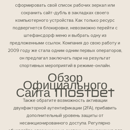
сформировать свой список рабочих зеркал или
сохранить сайт-дубль в закладках своего
компьютерного устройства. Как только ресурс
подвергнется блокировке, невозможно перейти с
штефансдорф меню и выбрать одну из
предложенными ссылок. Компания до свою работу и
2009 году же стала одним одним первых операторов,
он предлагал заключать пари на результат
спортивных мероприятий в режиме-онлайн.
Обзор
Официального
Сайта Mostbet
Также обратите возможность активации
двухфакторной аутентификации (2FA), прибавить
дополнительный уровень защиты от
несанкционированного доступа. Регулярно