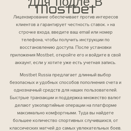
Для подле В
Mostbet
Лицензирование обеспечивает против интересов
клиентов а гарантирует честность ставок. » на
строчке входа, введите ваш email или номер
телефона, чтобы получить инструкции по
восстановлению доступа. После установки
приложения Mostbet, откройте его и войдите в свой
аккаунт, если у хотите уже есть учетная запись.
Mostbet Russia предлагает длинный выбор
безопасных и удобных способов пополнения счета и
однозначный средств для наших пользователей.
Быстрые транзакции и поддержка множество валют
делают узкопартийные операции на платформе
максимально комфортными. Туда вы найдете
большее количество спортивных случившихся, от
классических матчей до самых увлекательных боев.