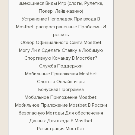
имеющиеся Виды Игр (слоты, Рулетка,
Покер, Лайв-казино)
Устранение Неполадок При входа В
Mostbet: распространенные Проблемы И
решить
Обзор Официального Сайта Mostbet
Могу Ли я Сделать Ставку а Любимую
Спортивную Команду В Мостбет?
Служба Поддержки
Мобильные Приложения Mostbet
Слоты а Онлайн-игры
Бонусная Программа
Мобильное Приложение Mostbet:
Мобильное Приложение Mostbet В России
безопасную Методы Для обеспечения
Данных Для входа В Mostbet
Регистрация Мостбет