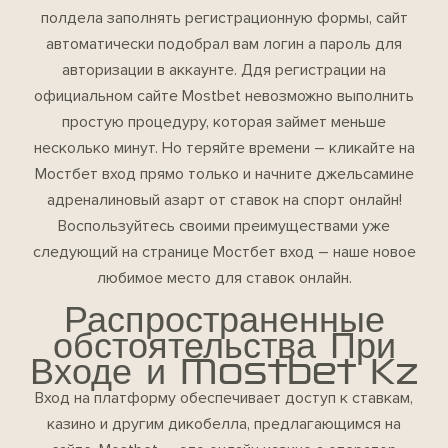
полдела заполнять регистрационную формы, сайт
автоматически подобрал вам логин а пароль для
авторизации в аккаунте. Ддя регистрации на
официальном сайте Mostbet невозможно выполнить
простую процедуру, которая займет меньше
несколько минут. Но теряйте времени – кликайте на
Мостбет вход прямо только и начните джельсамине
адреналиновый азарт от ставок на спорт онлайн!
Воспользуйтесь своими преимуществами уже
следующий на странице Мостбет вход – наше новое
любимое место для ставок онлайн.
Распространенные
обстоятельства При
Входе и Mostbet Kz
Вход на платформу обеспечивает доступ к ставкам,
казино и другим дикобелла, предлагающимся на