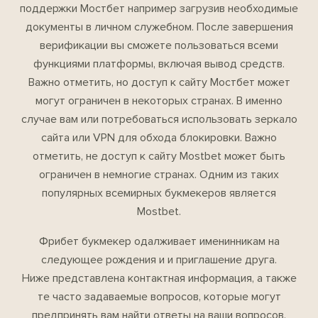
поддержки Мостбет например загрузив необходимые
документы в личном служебном. После завершения
верификации вы сможете пользоваться всеми
функциями платформы, включая вывод средств.
Важно отметить, но доступ к сайту Мостбет может
могут ограничен в некоторых странах. В именно
случае вам или потребоваться использовать зеркало
сайта или VPN для обхода блокировки. Важно
отметить, не доступ к сайту Mostbet может быть
ограничен в немногие странах. Одним из таких
популярных всемирных букмекеров является
Mostbet.
Фрибет букмекер одалживает именинникам на
следующее рождения и и приглашение друга.
Ниже представлена контактная информация, а также
те часто задаваемые вопросов, которые могут
предпринять вам найти ответы на ваши вопросов.