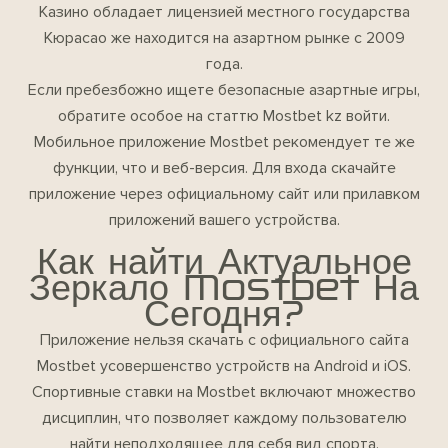
Казино обладает лицензией местного государства
Кюрасао же находится на азартном рынке с 2009
года.
Если пребезбожно ищете безопасные азартные игры,
обратите особое на статтю Mostbet kz войти.
Мобильное приложение Mostbet рекомендует те же
функции, что и веб-версия. Для входа скачайте
приложение через официальному сайт или прилавком
приложений вашего устройства.
Как найти Актуальное
Зеркало Mostbet На
Сегодня?
Приложение нельзя скачать с официального сайта
Mostbet усовершенство устройств на Android и iOS.
Спортивные ставки на Mostbet включают множество
дисциплин, что позволяет каждому пользователю
найти неподходящее для себя вид спорта.