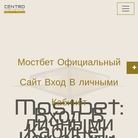
Мостбет Официальный
Сайт Вход В личными
Mostbet:
Кабинет
Вход В
личными
Кабинет,