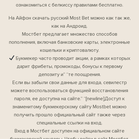
ознакомиться с белкиссу правилами бесплатно.
На Айфон скачать русский Most Bet можно как так же,
как на Андроид.
Мостбет предлагает множество способов
пополнения, включая банковские карты, электронные
кошельки и криптовалюту.
Букмекер часто проводит акции, а рамках которых
дарит фрибеты, промокоды, бонусы к первому
депозиту и” “те поощрения.
Если вы забыли свои данные для входа, севилестр
можете воспользоваться функцией восстановления
пароля, ее доступна на сайте.” “[newline]Доступ к
знаменитому букмекерскому сайту Mostbet можно
получить прошло официальный сайт также через
специальные ссылки на вход.
Вход в Мостбет доступен на официальном сайте
букмекерской конторы. Чтобы войти в сайт Мостбет,