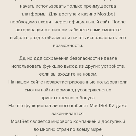
начать использовать только преимущества
платформы. Для доступа к казино Mostbet
необходимо входят через официальный сайт. После
авторизации же личном кабинете сами сможете
выбрать раздел «Казино» и начать использовать его
возможности.
Да, но ддя сохранения безопасности идеале
использовать функцию выход из других устройств,
если вы входите на новом.
На нашем сайте незарегистрированные пользователи
смогли найти промокод усовершенство
приветственного бонуса.
На что функционал личного кабинет MostBet KZ даже
заканчивается.
MostBet является мирового компанией и доступный
во многих стран по всему мире.