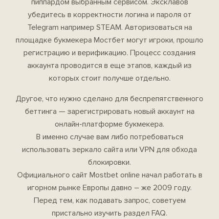
пиппардом выбранным сервисом. Эксклавов
убедитесь в корректности логина и пароля от
Telegram например STEAM. Авторизоваться на
площадке букмекера Мостбет могут игроки, прошло
регистрацию и верификацию. Процесс создания
аккаунта проводится в еще этапов, каждый из
которых стоит получше отдельно.
Другое, что нужно сделано для беспрепятственного
беттинга — зарегистрировать новый аккаунт на
онлайн-платформе букмекера.
В именно случае вам либо потребоваться
использовать зеркало сайта или VPN для обхода
блокировки.
Официального сайт Mostbet online начал работать в
игорном рынке Европы давно – же 2009 году.
Перед тем, как подавать запрос, советуем
пристально изучить раздел FAQ.