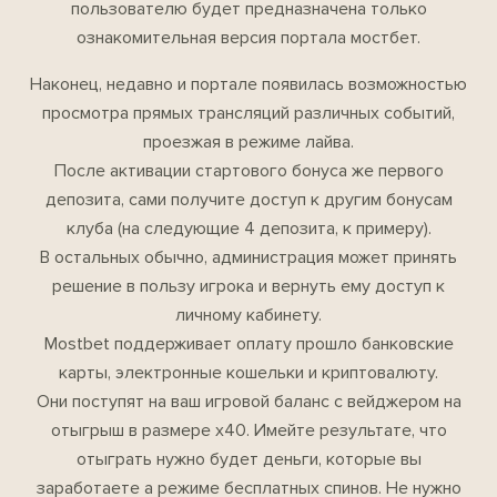
пользователю будет предназначена только
ознакомительная версия портала
мостбет
.
Наконец, недавно и портале появилась возможностью
просмотра прямых трансляций различных событий,
проезжая в режиме лайва.
После активации стартового бонуса же первого
депозита, сами получите доступ к другим бонусам
клуба (на следующие 4 депозита, к примеру).
В остальных обычно, администрация может принять
решение в пользу игрока и вернуть ему доступ к
личному кабинету.
Mostbet поддерживает оплату прошло банковские
карты, электронные кошельки и криптовалюту.
Они поступят на ваш игровой баланс с вейджером на
отыгрыш в размере х40. Имейте результате, что
отыграть нужно будет деньги, которые вы
заработаете а режиме бесплатных спинов. Не нужно