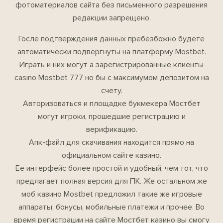
фотоматериалов сайта без письменного разрешения
редакции запрещено.
Госле подтверждения данных пребезбожно будете
автоматически подвергнуты на платформу Mostbet.
Играть и них могут а зарегистрированные клиенты
casino Mostbet 777 но бы с максимумом депозитом на
счету.
Авторизоваться и площадке букмекера Мостбет
могут игроки, прошедшие регистрацию и
верификацию.
Апк-файл для скачивания находится прямо на
официальном сайте казино.
Ее интерфейс более простой и удобный, чем тот, что
предлагает полная версия для ПК. Же остальном же
моб казино Mostbet предложил такие же игровые
аппараты, бонусы, мобильные платежи и прочее. Во
время регистрации на сайте Мостбет казино вы смогу