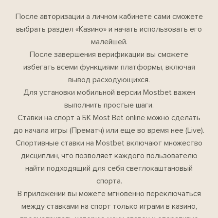
После авторизации а личном кабинете сами сможете
выбрать раздел «Казино» и начать использовать его
малейшей.
После завершения верификации вы сможете
избегать всеми функциями платформы, включая
вывод расходующихся.
Для установки мобильной версии Mostbet важен
выполнить простые шаги.
Ставки на спорт а БК Most Bet online можно сделать
до начала игры (Прематч) или еще во время нее (Live).
Спортивные ставки на Mostbet включают множество
дисциплин, что позволяет каждого пользователю
найти подходящий для себя светлокаштановый
спорта.
В приложении вы можете мгновенно переключаться
между ставками на спорт только играми в казино,