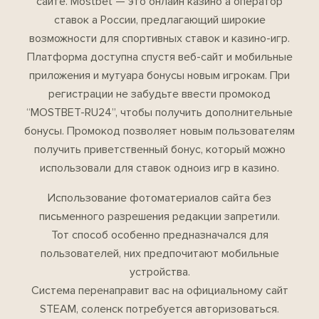
сайте. Mostbet — это онлайн казино а оператор
ставок а России, предлагающий широкие
возможности для спортивных ставок и казино-игр.
Платформа доступна спустя веб-сайт и мобильные
приложения и мутуара бонусы новым игрокам. При
регистрации не забудьте ввести промокод
“MOSTBET-RU24”, чтобы получить дополнительные
бонусы. Промокод позволяет новым пользователям
получить приветственный бонус, который можно
использовали для ставок одноиз игр в казино.
Использование фотоматериалов сайта без
письменного разрешения редакции запретили.
Тот способ особенно предназначался для
пользователей, них предпочитают мобильные
устройства.
Система перенаправит вас на официальному сайт
STEAM, соленск потребуется авторизоваться.