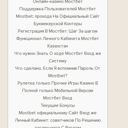
Онлайн-казино Мостбет
Поддержка Пользователей Мостбет
Mostbet: прохода На Официальный Сайт
Букмекерской Конторы
Регистрация В Мостбет: Шаг За шагом
Функционал Личного Кабинета Мостбет
Казахстан
Что нужно Знать О ходе Мостбет Вход же
Систему
Что сделано, Если Я вспомнив Пароль От
Mostbet?
Рулетка только Прочие Игры Казино В
Полной только Мобильной Версии
Мостбет Вход
Текущие Бонусы
Mostbet официальному Сайт Вход же
Личный Кабинет: советчиков По Решению
касающихся С Входом