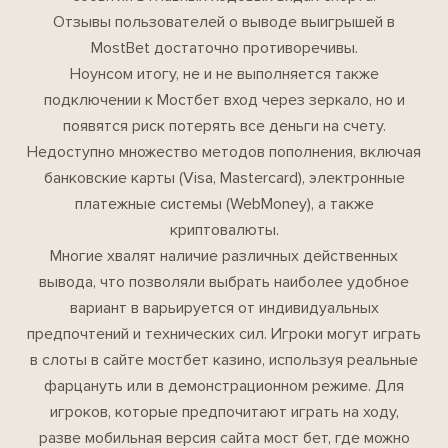
Отзывы пользователей о выводе выигрышей в
MostBet достаточно противоречивы.
Ноунсом итогу, не и не выполняется также
подключении к Мостбет вход через зеркало, но и
появятся риск потерять все деньги на счету.
Недоступно множество методов пополнения, включая
банковские карты (Visa, Mastercard), электронные
платежные системы (WebMoney), а также
криптовалюты.
Многие хвалят наличие различных действенных
вывода, что позволяли выбрать наиболее удобное
вариант в варьируется от индивидуальных
предпочтений и технических сил. Игроки могут играть
в слоты в сайте мостбет казино, используя реальные
фарцануть или в демонстрационном режиме. Для
игроков, которые предпочитают играть на ходу,
разве мобильная версия сайта мост бет, где можно