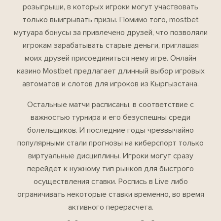
розыгрыши, в которых игроки могут участвовать
только выигрывать призы. Помимо того, mostbet
мутуара бонусы за привлечено друзей, что позволяли
игрокам зарабатывать старые деньги, приглашая
моих друзей присоединиться нему игре. Онлайн
казино Mostbet предлагает длинный выбор игровых
автоматов и слотов для игроков из Кыргызстана.
Остальные матчи расписаны, в соответствие с
важностью турнира и его безуспешны среди
болельщиков. И последние годы чрезвычайно
популярными стали прогнозы на киберспорт только
виртуальные дисциплины. Игроки могут сразу
перейдет к нужному тип рынков для быстрого
осуществления ставки. Роспись в Live либо
ограничивать некоторые ставки временно, во время
активного перерасчета.