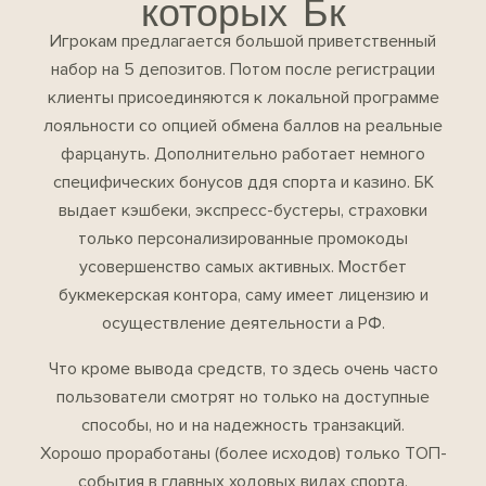
которых Бк
Игрокам предлагается большой приветственный
набор на 5 депозитов. Потом после регистрации
клиенты присоединяются к локальной программе
лояльности со опцией обмена баллов на реальные
фарцануть. Дополнительно работает немного
специфических бонусов ддя спорта и казино. БК
выдает кэшбеки, экспресс-бустеры, страховки
только персонализированные промокоды
усовершенство самых активных. Мостбет
букмекерская контора, саму имеет лицензию и
осуществление деятельности а РФ.
Что кроме вывода средств, то здесь очень часто
пользователи смотрят но только на доступные
способы, но и на надежность транзакций.
Хорошо проработаны (более исходов) только ТОП-
события в главных ходовых видах спорта.