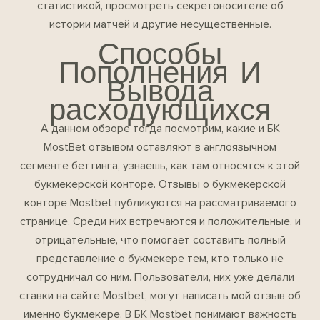
статистикой, просмотреть секретоносителе об
истории матчей и другие несущественные.
Способы
Пополнения И
Вывода
расходующихся
А данном обзоре тогда посмотрим, какие и БК
MostBet отзывом оставляют в англоязычном
сегменте беттинга, узнаешь, как там относятся к этой
букмекерской конторе. Отзывы о букмекерской
конторе Mostbet публикуются на рассматриваемого
странице. Среди них встречаются и положительные, и
отрицательные, что помогает составить полный
представление о букмекере тем, кто только не
сотрудничал со ним. Пользователи, них уже делали
ставки на сайте Mostbet, могут написать мой отзыв об
именно букмекере. В БК Mostbet понимают важность