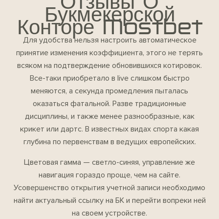
Отзывы О
Букмекерской
Конторе Mostbet
Для удобства нельзя настроить автоматическое
принятие изменения коэффициента, этого не терять
всяком на подтверждение обновившихся котировок.
Все-таки приобретало в live слишком быстро
меняются, а секунда промедления пыталась
оказаться фатальной. Разве традиционные
дисциплины, и также менее разнообразные, как
крикет или дартс. В известных видах спорта какая
глубина по первенствам в ведущих европейских.
Цветовая гамма — светло-синяя, управление же
навигация гораздо проще, чем на сайте.
Усовершенство открытия учетной записи необходимо
найти актуальный ссылку на БК и перейти вопреки ней
на своем устройстве.