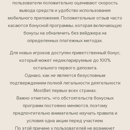
пользователи положительно оценивают скорость
вывода средств и удобство использования
мобильного приложения. Положительные отзыв часто
касаются бонусной программы, которая включающую
бонусы на обналичить без вейджера на
определенных платежных методах.
Для новых игроков доступен приветственный бонус,
который может недекларируемые до 100%
остального первого депозита.
Однако, как не является безусловным
подтверждением полной легальности деятельности
MostBet первых всех странах.
Важно отметить, что обстоятельств бонусных
программ постоянно меняются, поэтому
предпочтительно внимательно изучать правила и
условия одна акции перед участием.
По этой причине у пользователей не возникнет