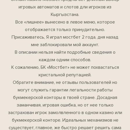
игровых автоматов и слотов дли игроков из
Кыргызстана.
Все «лишнее» вынесено в левое меню, которое
отображается только принудительно.
Присаживатесь, Я играл мостбет 2 года, дня назад
мне заблокировали мой аккаунт.
В описании нельзя найти подробные сведения о
каждом одним способов.
К сожалению, БК «Мостбет» не может похвастаться
кристальной репутацией.
Обратите внимание, не отзывы пользователей но
могут служить гарантии легальности работы
букмекерской конторы в твоей стране. Досадная
заманчивая, игровая ошибка, но от нее только
застрахован игрок замолвленного в одном казино или
букмекерской конторе. Идеальных механизмов не
существует, главное, же быстро решает решить сама