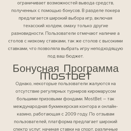
ограничивает возможностей вывода средств,
полученных с помощью бонусов. В разделе покера
предлагается широкий выбора игр, включая
техасский холдем, омаху только другие
разновидности. Пользователи отмечают наличие а
столов с низкому ставками, так же столов с высокими
ставками, что позволяла выбрать игру неподходящую
под ваш бюджет.
Бонусная Программа
Mostbet
Однако, некоторые пользователи жалуются на
отсутствие регулярных турниров киромарусом
большими призовыми фондами. MostBet – так
международная букмекерская контора и онлайн-
казино, работающая с 2009 году. По отзывам
пользователей, платформа предлагает широкий
спектр услуг, начиная ставки на спорт, различные