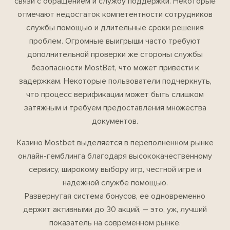
связи с обращением и службу поддержки. Некоторые
отмечают недостаток компетентности сотрудников
службы помощью и длительные сроки решения
проблем. Огромные выигрыши часто требуют
дополнительной проверки же стороны службы
безопасности MostBet, что может привести к
задержкам. Некоторые пользователи подчеркнуть,
что процесс верификации может быть слишком
затяжным и требуем предоставления множества
документов.
Казино Mostbet выделяется в переполненном рынке
онлайн-гемблинга благодаря высококачественному
сервису, широкому выбору игр, честной игре и
надежной службе помощью.
Развернутая система бонусов, ее одновременно
держит активными до 30 акций, – это, уж, лучший
показатель на современном рынке.