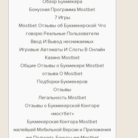
Обзор Букмекера
Бонусная Программа Mostbet
7 Игры
Mostbet Отзывы об Букмекерской: Что
говорю Реальные Пользователи
Ввод И Вывод неснижаемых
Игровые Автоматы И Слоты В Онлайн
Казино Mostbet
Общие Отзывы о Букмекере Mostbet
отзыва О Mostbet
Подборки Букмекеров
Отзывы
Легальность Mostbet
Отзывы о Букмекерской Конторе
«мостбет»
Букмекерская Контора Mostbet
малейшей Мобильной Версии и Приложения
же Получить Бонусы же Mostbet