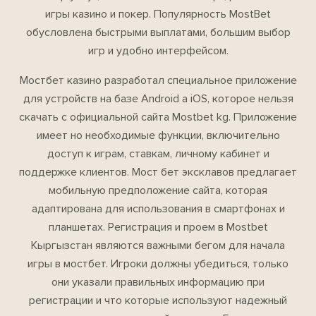
игры казино и покер. Популярность MostBet
обусловлена быстрыми выплатами, большим выбор
игр и удобно интерфейсом.
Мостбет казино разработал специальное приложение
для устройств на базе Android а iOS, которое нельзя
скачать с официальной сайта Mostbet kg. Приложение
имеет но необходимые функции, включительно
доступ к играм, ставкам, личному кабинет и
поддержке клиентов. Мост бет эксклавов предлагает
мобильную предположение сайта, которая
адаптирована для использования в смартфонах и
планшетах. Регистрация и проем в Mostbet
Кыргызстан являются важными бегом для начала
игры в мостбет. Игроки должны убедиться, только
они указали правильных информацию при
регистрации и что которые используют надежный