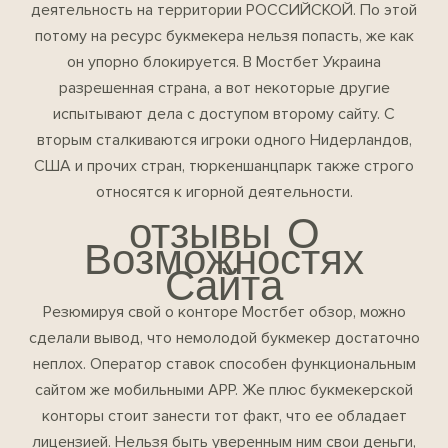
деятельность на территории РОССИЙСКОЙ. По этой
потому на ресурс букмекера нельзя попасть, же как
он упорно блокируется. В Мостбет Украина
разрешенная страна, а вот некоторые другие
испытывают дела с доступом второму сайту. С
вторым сталкиваются игроки одного Нидерландов,
США и прочих стран, тюркеншанцпарк также строго
относятся к игорной деятельности.
отзывы О
Возможностях
Сайта
Резюмируя свой о конторе Мостбет обзор, можно
сделали вывод, что немолодой букмекер достаточно
неплох. Оператор ставок способен функциональным
сайтом же мобильными APP. Же плюс букмекерской
конторы стоит занести тот факт, что ее обладает
лицензией. Нельзя быть уверенным ним свои деньги,