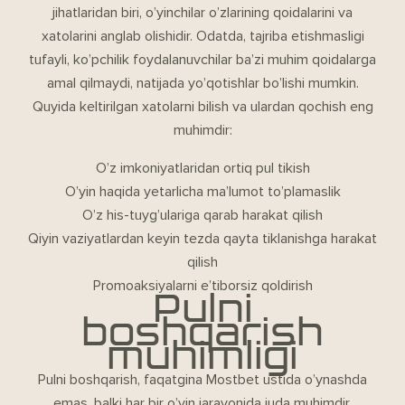
jihatlaridan biri, o’yinchilar o’zlarining qoidalarini va
xatolarini anglab olishidir. Odatda, tajriba etishmasligi
tufayli, ko’pchilik foydalanuvchilar ba’zi muhim qoidalarga
amal qilmaydi, natijada yo’qotishlar bo’lishi mumkin.
Quyida keltirilgan xatolarni bilish va ulardan qochish eng
muhimdir:
O’z imkoniyatlaridan ortiq pul tikish
O’yin haqida yetarlicha ma’lumot to’plamaslik
O’z his-tuyg’ulariga qarab harakat qilish
Qiyin vaziyatlardan keyin tezda qayta tiklanishga harakat
qilish
Promoaksiyalarni e’tiborsiz qoldirish
Pulni
boshqarish
muhimligi
Pulni boshqarish, faqatgina Mostbet ustida o’ynashda
emas, balki har bir o’yin jarayonida juda muhimdir.