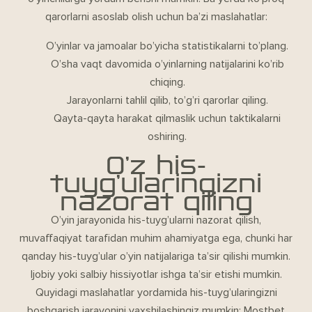
qarorlarni asoslab olish uchun ba’zi maslahatlar:
O’yinlar va jamoalar bo’yicha statistikalarni to’plang.
O’sha vaqt davomida o’yinlarning natijalarini ko’rib
chiqing.
Jarayonlarni tahlil qilib, to’g’ri qarorlar qiling.
Qayta-qayta harakat qilmaslik uchun taktikalarni
oshiring.
O’z his-
tuyg’ularingizni
nazorat qiling
O’yin jarayonida his-tuyg’ularni nazorat qilish,
muvaffaqiyat tarafidan muhim ahamiyatga ega, chunki har
qanday his-tuyg’ular o’yin natijalariga ta’sir qilishi mumkin.
Ijobiy yoki salbiy hissiyotlar ishga ta’sir etishi mumkin.
Quyidagi maslahatlar yordamida his-tuyg’ularingizni
boshqarish jarayonini yaxshilashingiz mumkin:
Mostbet