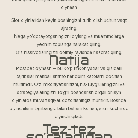
o’ynash
Slot o’yinlaridan keyin boshingizni turib olish uchun vaqt
ajrating.
Nega yo’qotayotganingizni o’ylang va muammolarga
yechim topishga harakat qiling.
O’z hissiyotlaringizni doimiy ravishda nazorat qiling.
Natija
Mostbet o’ynash – bu ko’p imkoniyatlar va qiziqarli
tajribalar manbai, ammo har doim xatolarni qochish
muhimdir. O’z imkoniyatlarinizni, his-tuyg’ularingizni va
strategiyalaringizni to’g’ri boshqarish orqali onlayn
o’yinlarda muvaffaqiyat qozonishingiz mumkin. Boshqa
o’yinchilarni tajribangiz bilan baham ko’rish, sizni kuchliroq
o’yinchi qiladi.
Tez-tez
so’raladigan