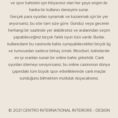
ve spor bahisleri için ihtiyacınız olan her şeye erişim ile
harika bir kullanıcı deneyimi sunar.
Gerçek para oyunları oynamak ve kazanmak için bir yer
arıyorsanız, bu site tam size göre. Gündüz veya gecenin
herhangi bir saatinde yer alabilirsiniz ve aralarından seçim
yapabileceğiniz birçok farklı oyun türü vardır. Bunlar,
kullanıcıların bu casinoda bahis oynayabilecekleri birçok lig
ve turnuvadan sadece birkaç örnek. Mostbet, bahislerde
en iyi oranları sunan bir online bahis şirketidir. Canlı
oyunları izlemeyi seviyorsanız, bu online casinonun dünya
çapındaki tüm büyük spor etkinliklerinde canlı maçlar
sunduğunu bilmekten mutluluk duyacaksınız.
© 2021 CENTRO INTERNATIONAL INTERIORS - DESIGN