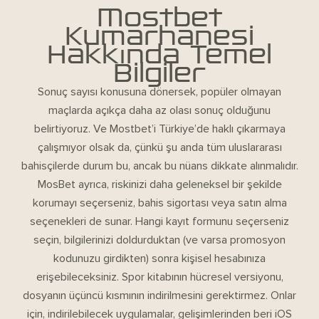
Mostbet
Kumarhanesi
Hakkında Temel
Bilgiler
Sonuç sayısı konusuna dönersek, popüler olmayan
maçlarda açıkça daha az olası sonuç olduğunu
belirtiyoruz. Ve Mostbet’i Türkiye’de haklı çıkarmaya
çalışmıyor olsak da, çünkü şu anda tüm uluslararası
bahisçilerde durum bu, ancak bu nüans dikkate alınmalıdır.
MosBet ayrıca, riskinizi daha geleneksel bir şekilde
korumayı seçerseniz, bahis sigortası veya satın alma
seçenekleri de sunar. Hangi kayıt formunu seçerseniz
seçin, bilgilerinizi doldurduktan (ve varsa promosyon
kodunuzu girdikten) sonra kişisel hesabınıza
erişebileceksiniz. Spor kitabının hücresel versiyonu,
dosyanın üçüncü kısmının indirilmesini gerektirmez. Onlar
için, indirilebilecek uygulamalar, gelişimlerinden beri iOS