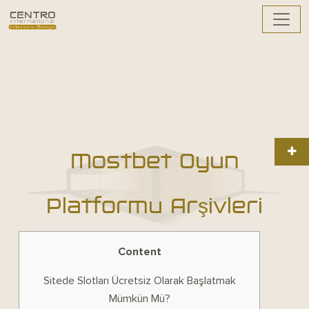
Mostbet Oyun
Platformu Arşivleri
Content
Sitede Slotları Ücretsiz Olarak Başlatmak
Mümkün Mü?