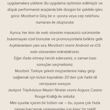
uygulamalara yüklenir. Bu uygulama optimize edilmiştir ve
düşük performanslı araçlarda bile düzgün bir şekilde işlev
görür. Mostbet’e Giriş bir e -posta veya cep telefonu
numarası ile oluşturulur.
Ayrıca, her ikisi de web sitesinin masaüstü sürümünde
bulunmayan özel bonuslar ve promosyonlarla birlikte gelir.
Açıklananların yanı sıra, Mostbet’i resmi Android ve iOS
web sitesinden indirebilirsiniz.
Eğer ifade etmeyi tercih ederseniz, o zaman bazı
sonuçları seçmelisiniz.
Mostbet Türkiye şirketi müşterilerine halay girişi
sağlamak için bütün kaynakları 20’den çok farklı dil
versiyasını sunuyor.
Jackpot TripAdvisor Maxim filminin resmi Arguos Casino
Rouge Krallığı ile ünlüdür.
Mini oyunlar içeren bir bölüm var – bu, oyuna çok fazla
zaman harcamak istemeyenler için ilginç bir teklif.