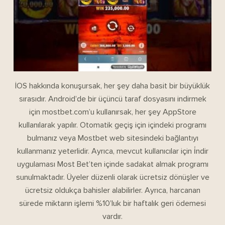
İOS hakkında konuşursak, her şey daha basit bir büyüklük
sırasıdır. Android’de bir üçüncü taraf dosyasını indirmek
için mostbet.com’u kullanırsak, her şey AppStore
kullanılarak yapılır. Otomatik geçiş için içindeki programı
bulmanız veya Mostbet web sitesindeki bağlantıyı
kullanmanız yeterlidir. Ayrıca, mevcut kullanıcılar için i̇ndir
uygulaması Most Bet’ten içinde sadakat almak programı
sunulmaktadır. Üyeler düzenli olarak ücretsiz dönüşler ve
ücretsiz oldukça bahisler alabilirler. Ayrıca, harcanan
sürede miktarın işlemi %10’luk bir haftalık geri ödemesi
vardır.