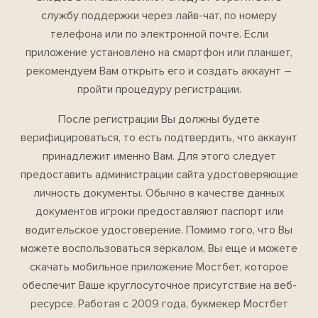
службу поддержки через лайв-чат, по номеру
телефона или по электронной почте. Если
приложение установлено на смартфон или планшет,
рекомендуем Вам открыть его и создать аккаунт –
пройти процедуру регистрации.
После регистрации Вы должны будете
верифицироваться, то есть подтвердить, что аккаунт
принадлежит именно Вам. Для этого следует
предоставить администрации сайта удостоверяющие
личность документы. Обычно в качестве данных
документов игроки предоставляют паспорт или
водительское удостоверение. Помимо того, что Вы
можете воспользоваться зеркалом, Вы еще и можете
скачать мобильное приложение Мостбет, которое
обеспечит Ваше круглосуточное присутствие на веб-
ресурсе. Работая с 2009 года, букмекер Мостбет