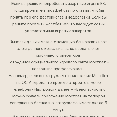
Если вы решили попробовать азартные игры в БК,
тогда прочтите в mostbet casino отзывы, чтобы
понять про его достоинства и недостатки. Если вы
решите посетить мостбет win, то вас ждут сотни
увлекательных игровых аппаратов.
Вывести деньги можно с помощью банковских карт,
электронного кошелька, использовать счет
мобильного оператора.
Сотрудники официального игрового сайта Мостбет –
настоящие профессионалы.
Например, если вы загружаете приложение Мостбет
на ОС Андроид, то прежде откройте в меню
телефона «Настройки», далее – «Безопасность».
Можно скачать приложение Мостбет на телефон
совершенно бесплатно, загрузка занимает около 5
минут.
В пунктах приема ставок подобная возможность