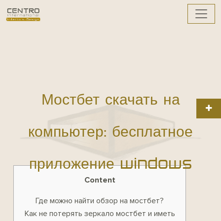
Мостбет скачать на
компьютер: бесплатное
приложение windows
Content
Где можно найти обзор на мостбет?
Как не потерять зеркало мостбет и иметь