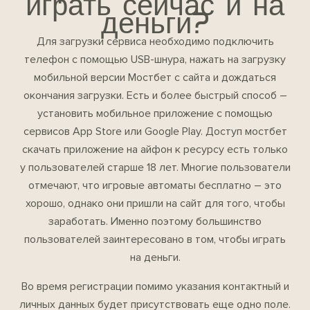
играть сейчас и на
деньги?
Для загрузки сервиса необходимо подключить
телефон с помощью USB-шнура, нажать на загрузку
мобильной версии Мостбет с сайта и дождаться
окончания загрузки. Есть и более быстрый способ –
установить мобильное приложение с помощью
сервисов App Store или Google Play. Доступ
мостбет
скачать приложение на айфон
к ресурсу есть только
у пользователей старше 18 лет. Многие пользователи
отмечают, что игровые автоматы бесплатно – это
хорошо, однако они пришли на сайт для того, чтобы
заработать. Именно поэтому большинство
пользователей заинтересовано в том, чтобы играть
на деньги.
Во время регистрации помимо указания контактный и
личных данных будет присутствовать еще одно поле.