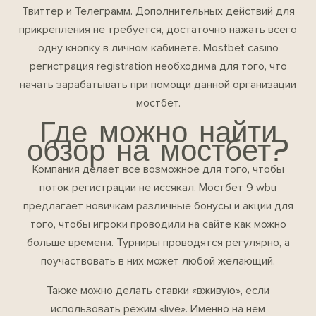
Твиттер и Телеграмм. Дополнительных действий для
прикрепления не требуется, достаточно нажать всего
одну кнопку в личном кабинете. Mostbet casino
регистрация registration необходима для того, что
начать зарабатывать при помощи данной организации
мостбет
.
Где можно найти
обзор на мостбет?
Компания делает все возможное для того, чтобы
поток регистрации не иссякал. Мостбет 9 wbu
предлагает новичкам различные бонусы и акции для
того, чтобы игроки проводили на сайте как можно
больше времени. Турниры проводятся регулярно, а
поучаствовать в них может любой желающий.
Также можно делать ставки «вживую», если
использовать режим «live». Именно на нем