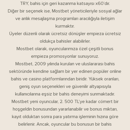
TRY, bahis için geri kazanma katsayısı x60’dır.
Diğer bir seçenek ise, Mostbet yöneticileriyle sosyal ağlar
ve anlık mesajlaşma programları aracılığıyla iletişim
kurmaktır.
Üyeler düzenli olarak ücretsiz dönüşler empieza ücretsiz
oldukça bahisler alabilirler.
Mostbet olarak, oyuncularımıza özel çeşitli bonus
empieza promosyonlar sunuyoruz.
Mostbet, 2009 yılında kurulan ve uluslararası bahis
sektöründe kendine sağlam bir yer edinen popüler online
bahis ve casino platformlarından biridir. Yüksek oranları,
geniş oyun seçenekleri ve güvenilir altyapısıyla
kullanıcılarına eşsiz bir bahis deneyimi sunmaktadır.
Mostbet yeni oyuncular, 2. 500 TL’ye kadar cömert bir
hoşgeldin bonusundan yararlanabilir ve bonus miktarı,
kayıt olduktan sonra para yatırma işleminin hızına göre
belirlenir. Ancak, oyuncular bu bonusun bir bahis