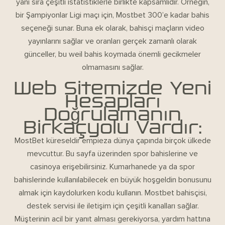
yanı sıra çeşitli istatistiklerle birlikte kapsamlıdır. Örneğin,
bir Şampiyonlar Ligi maçı için, Mostbet 300’e kadar bahis
seçeneği sunar. Buna ek olarak, bahisçi maçların video
yayınlarını sağlar ve oranları gerçek zamanlı olarak
günceller, bu weil bahis koymada önemli gecikmeler
olmamasını sağlar.
Web Sitemizde Yeni
Hesapları
Doğrulamanın
Birkaçyolu Vardır:
MostBet küreseldir empieza dünya çapında birçok ülkede
mevcuttur. Bu sayfa üzerinden spor bahislerine ve
casinoya erişebilirsiniz. Kumarhanede ya da spor
bahislerinde kullanılabilecek en büyük hoşgeldin bonusunu
almak için kaydolurken kodu kullanın. Mostbet bahisçisi,
destek servisi ile iletişim için çeşitli kanalları sağlar.
Müşterinin acil bir yanıt alması gerekiyorsa, yardım hattına