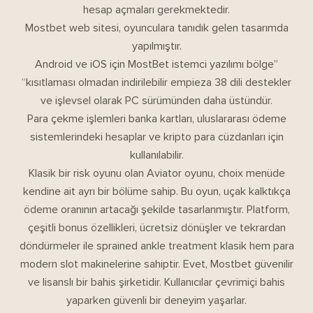
hesap açmaları gerekmektedir.
Mostbet web sitesi, oyunculara tanıdık gelen tasarımda
yapılmıştır.
Android ve iOS için MostBet istemci yazılımı bölge”
“kısıtlaması olmadan indirilebilir empieza 38 dili destekler
ve işlevsel olarak PC sürümünden daha üstündür.
Para çekme işlemleri banka kartları, uluslararası ödeme
sistemlerindeki hesaplar ve kripto para cüzdanları için
kullanılabilir.
Klasik bir risk oyunu olan Aviator oyunu, choix menüde
kendine ait ayrı bir bölüme sahip. Bu oyun, uçak kalktıkça
ödeme oranının artacağı şekilde tasarlanmıştır. Platform,
çeşitli bonus özellikleri, ücretsiz dönüşler ve tekrardan
döndürmeler ile sprained ankle treatment klasik hem para
modern slot makinelerine sahiptir. Evet, Mostbet güvenilir
ve lisanslı bir bahis şirketidir. Kullanıcılar çevrimiçi bahis
yaparken güvenli bir deneyim yaşarlar.