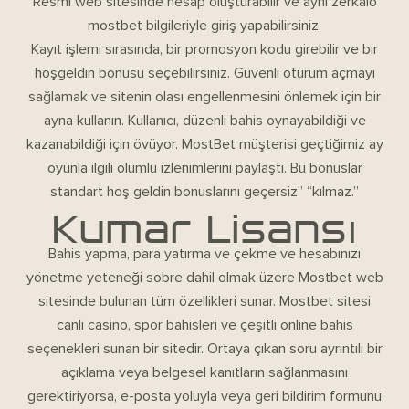
Resmi web sitesinde hesap oluşturabilir ve aynı zerkalo
mostbet bilgileriyle giriş yapabilirsiniz.
Kayıt işlemi sırasında, bir promosyon kodu girebilir ve bir
hoşgeldin bonusu seçebilirsiniz. Güvenli oturum açmayı
sağlamak ve sitenin olası engellenmesini önlemek için bir
ayna kullanın. Kullanıcı, düzenli bahis oynayabildiği ve
kazanabildiği için övüyor. MostBet müşterisi geçtiğimiz ay
oyunla ilgili olumlu izlenimlerini paylaştı. Bu bonuslar
standart hoş geldin bonuslarını geçersiz” “kılmaz.”
Kumar Lisansı
Bahis yapma, para yatırma ve çekme ve hesabınızı
yönetme yeteneği sobre dahil olmak üzere Mostbet web
sitesinde bulunan tüm özellikleri sunar. Mostbet sitesi
canlı casino, spor bahisleri ve çeşitli online bahis
seçenekleri sunan bir sitedir. Ortaya çıkan soru ayrıntılı bir
açıklama veya belgesel kanıtların sağlanmasını
gerektiriyorsa, e-posta yoluyla veya geri bildirim formunu