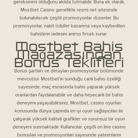
gereksinimi olduğunu akılda tutmalıdır. Buna ek olarak,
Mostbet Casino genellikle resmi net sitesinde
bulunabilecek çeşitli promosyonlar düzenler. Bu
promosyonlar, nakit ödüller kazanma veya kaybedilen
bahislerin iadesini animo fırsatı sunar.
Mostbet Bahis
Mağazasından
Bonus Teklifleri
Bonus şartları ve detayları promosyonlar bölümünde
mevcuttur. Mostbet’in sunduğu canlı bahis özelliği
sayesinde, maç esnasında bahis yaparak yüksek
oranlardan faydalanabilir ve daha heyecanlı bir bahis
deneyimi yaşayabilirsiniz. Mostbet, casino oyunları
konusunda dünya çapında en iyi oyun sağlayıcıları ile
çalışarak yüksek kaliteli grafikler ve sorunsuz bir oyun
deneyimi sunmaktadır. Kullanıcılar, çeşitli on line casino
bonusları ve promosyonları sayesinde yatırımlarını