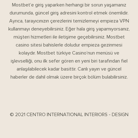
Mostbet’e giriş yaparken herhangi bir sorun yaşamanız
durumunda, güncel giriş adresini kontrol etmek önemlidir.
Ayrıca, tarayıcınızın çerezlerini temizlemeyi empieza VPN
kullanmayı deneyebilirsiniz. Eğer hala giriş yapamıyorsanız,
müşteri hizmetleri ile iletişime geçebilirsiniz. Mostbet
casino sitesi bahislerle doludur empieza gezinmesi
kolaydır. Mostbet türkiye Casino’nun menüsü ve
işlevselliği, onu ilk sefer gören en yeni biri tarafından fiel
anlaşılabilecek kadar basittir. Canlı yayın ve güncel
haberler de dahil olmak üzere birçok bölüm bulabilirsiniz.
© 2021 CENTRO INTERNATIONAL INTERIORS - DESIGN