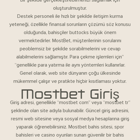
oluşturulmuştur.
Destek personeli ile hızlı bir şekilde iletişim kurma
yeteneği, özellikle finansal sorunların çözümü söz konusu
olduğunda, bahisçiler buttocks büyük önem
vermektedirler. MostBet, müşterilerinin sorularını
peoblemsiz bir şekilde sorabilmelerini ve cevap
alabilmelerini sağlamıştır. Para çekme işlemleri için”
“genellikle para yatırma ile aynı yöntemleri kullanırlar.
Genel olarak, web site dünyanın çoğu ülkesinde
mükemmel çalışır ve pratikte hiçbir kısıtlaması yoktur.
Mostbet Giriş
Giriş adresi, genellikle “mostbet com” veya “mostbet tr”
şeklinde olan site adıyla bulunabilir. Güncel giriş adresini,
resmi web sitesine veya sosyal medya hesaplarına giriş
yaparak öğrenebilirsiniz. Mostbet bahis sitesi, spor
bahisleri ve casino oyunları sunan güvenilir bir bahis