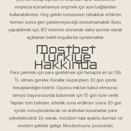
empieza kumarhaneye erişmek için aynı bağlantıları
kullanabilirsiniz. Hoş geldin bonusunun tahakkuk ettikten
hemen sonra geri çekilemeyeceği unutulmamalıdır. Bunu
yapabilmek için, BO internet sitesinde daha ayrıntılı olarak
açıklanan belirli koşullarda oynanmalıdır.
Mostbet
Türkiye
Hakkında
Para çekmek için para girebilmek için hesapta en az 136
TL olması gerekir. Kurallar, kazançların 30 gün içinde
hesaplandığını belirtir. Oyuncu miktarı kabul etmezse,
temyiz başvurusunda bulunmak için 10 gün süre verilir.
Yapılan tüm bahisler, etkinlik sona erdikten sonra 30 gün
içinde sonuçlandırılacak ve ardından kazananlar para
çekebilecektir. Ek olarak, mostbet hala ayakta durmaz ve
modern şekilde gelişir. Mostbetoyna. possuindo,