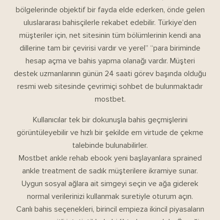
bölgelerinde objektif bir fayda elde ederken, önde gelen
uluslararası bahisçilerle rekabet edebilir. Türkiye’den
müşteriler için, net sitesinin tüm bölümlerinin kendi ana
dillerine tam bir çevirisi vardır ve yerel” “para biriminde
hesap açma ve bahis yapma olanağı vardır. Müşteri
destek uzmanlarının günün 24 saati görev başında olduğu
resmi web sitesinde çevrimiçi sohbet de bulunmaktadır
mostbet
.
Kullanıcılar tek bir dokunuşla bahis geçmişlerini
görüntüleyebilir ve hızlı bir şekilde em virtude de çekme
talebinde bulunabilirler.
Mostbet ankle rehab ebook yeni başlayanlara sprained
ankle treatment de sadık müşterilere ikramiye sunar.
Uygun sosyal ağlara ait simgeyi seçin ve ağa giderek
normal verilerinizi kullanmak suretiyle oturum açın.
Canlı bahis seçenekleri, birincil empieza ikincil piyasaların