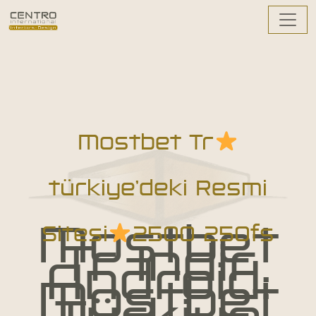
Mostbet Tr
türkiye’deki Resmi
Mostbet
Sitesi
2500 250fs
Tr Indir
Android:
Mostbet