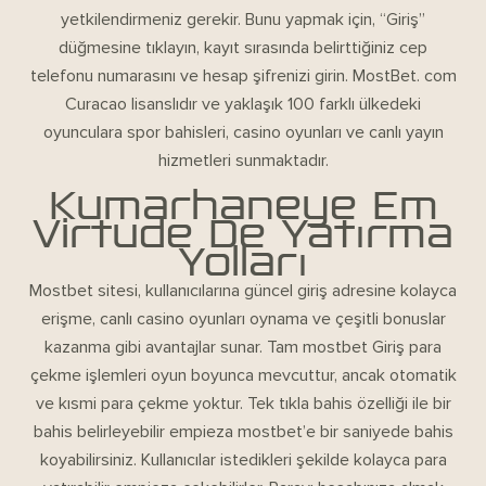
yetkilendirmeniz gerekir. Bunu yapmak için, “Giriş”
düğmesine tıklayın, kayıt sırasında belirttiğiniz cep
telefonu numarasını ve hesap şifrenizi girin. MostBet. com
Curacao lisanslıdır ve yaklaşık 100 farklı ülkedeki
oyunculara spor bahisleri, casino oyunları ve canlı yayın
hizmetleri sunmaktadır.
Kumarhaneye Em
Virtude De Yatırma
Yolları
Mostbet sitesi, kullanıcılarına güncel giriş adresine kolayca
erişme, canlı casino oyunları oynama ve çeşitli bonuslar
kazanma gibi avantajlar sunar. Tam mostbet Giriş para
çekme işlemleri oyun boyunca mevcuttur, ancak otomatik
ve kısmi para çekme yoktur. Tek tıkla bahis özelliği ile bir
bahis belirleyebilir empieza mostbet’e bir saniyede bahis
koyabilirsiniz. Kullanıcılar istedikleri şekilde kolayca para