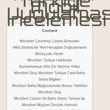
Türkiye
Mobil
Uygulamas
Incelemesi
Content
Mostbet Çevrimiçi Casino Bonusları
Web Sitemizde Yeni Hesapları Doğrulamanın
Birkaçyolu Vardır:
Mostbet Türkiye Hakkında
Kumarhaneye Afin De Yatırma Yolları
Mostbet Giriş: Mostbet Türkiye Canlı Bahis
Sitesi Bilgileri
Mostbet Bahis Mağazasından Bonus Teklifleri
Mostbet Giriş
Mostbet Casino Ve Bahis Sitesi Türkiye’de
Mostbet Müşteri Destek Hizmeti