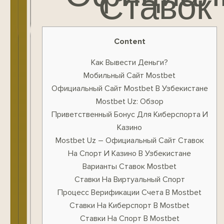
Ставок
Content
Как Вывести Деньги?
Мобильный Сайт Mostbet
Официальный Сайт Mostbet В Узбекистане
Mostbet Uz: Обзор
Приветственный Бонус Для Киберспорта И
Казино
Mostbet Uz – Официальный Сайт Ставок
На Спорт И Казино В Узбекистане
Варианты Ставок Mostbet
Ставки На Виртуальный Спорт
Процесс Верификации Счета В Mostbet
Ставки На Киберспорт В Mostbet
Ставки На Спорт В Mostbet