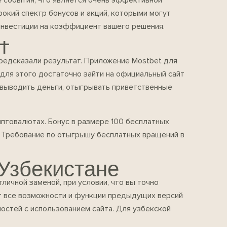
рокий спектр бонусов и акций, которыми могут
 инвестиции на коэффициент вашего решения.
t
 предсказали результат. Приложение Mostbet для
, для этого достаточно зайти на официальный сайт
, выводить деньги, отыгрывать приветственные
риптовалютах. Бонус в размере 100 бесплатных
. Требование по отыгрышу бесплатных вращений в
збекистане
личной заменой, при условии, что вы точно
ит все возможности и функции предыдущих версий
ностей с использованием сайта. Для узбекской