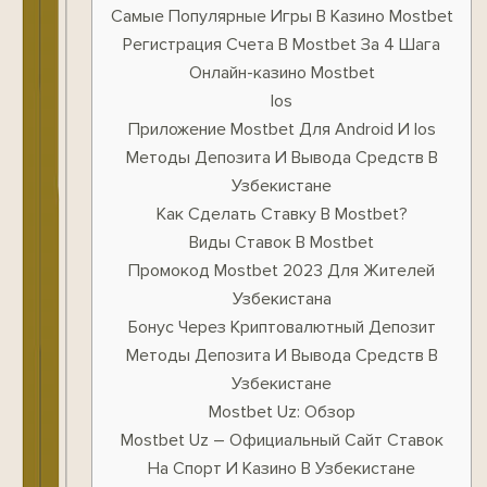
Самые Популярные Игры В Казино Mostbet
Регистрация Счета В Mostbet За 4 Шага
Онлайн-казино Mostbet
Ios
Приложение Mostbet Для Android И Ios
Методы Депозита И Вывода Средств В
Узбекистане
Как Сделать Ставку В Mostbet?
Виды Ставок В Mostbet
Промокод Mostbet 2023 Для Жителей
Узбекистана
Бонус Через Криптовалютный Депозит
Методы Депозита И Вывода Средств В
Узбекистане
Mostbet Uz: Обзор
Mostbet Uz – Официальный Сайт Ставок
На Спорт И Казино В Узбекистане