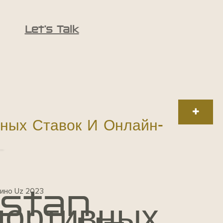
Let’s Talk
ых Ставок И Онлайн-
istan
ино Uz 2023
ортивных