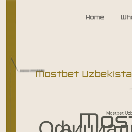
Home
Wh
Mostbet Uzbekistan
Most
Mostbet Uz
Официал