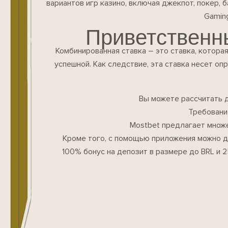
вариантов игр казино, включая джекпот, покер, 
Gaming
Приветственн
Комбинированная ставка – это ставка, котора
успешной. Как следствие, эта ставка несет оп
Вы можете рассчитать 
Требовани
Mostbet предлагает множес
Кроме того, с помощью приложения можно дел
100% бонус на депозит в размере до BRL и 