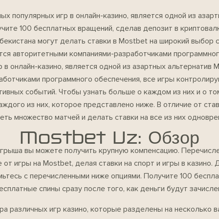
мых популярных игр в онлайн-казино, является одной из азарт
чите 100 бесплатных вращений, сделав депозит в криптовал
бекистана могут делать ставки в Mostbet на широкий выбор 
тся авторитетными компаниями-разработчиками программног
 в онлайн-казино, является одной из азартных альтернатив 
ботчиками программного обеспечения, все игры контролиру
ивных событий. Чтобы узнать больше о каждом из них и о то
дого из них, которое представлено ниже. В отличие от став
еть множество матчей и делать ставки на все из них одновре
Mostbet Uz: Обзор
ыигрыша вы можете получить крупную компенсацию. Перечисле
 от игры на Mostbet, делая ставки на спорт и игры в казино
ьтесь с перечисленными ниже опциями. Получите 100 беспла
есплатные спины сразу после того, как деньги будут зачислен
ра различных игр казино, которые разделены на несколько 