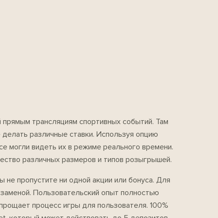
й прямым трансляциям спортивных событий. Там
е делать различные ставки. Используя опцию
се могли видеть их в режиме реального времени.
жество различных размеров и типов розыгрышей.
ы не пропустите ни одной акции или бонуса. Для
й заменой. Пользовательский опыт полностью
упрощает процесс игры для пользователя. 100%
et, который может действовать до 5 депозитов.