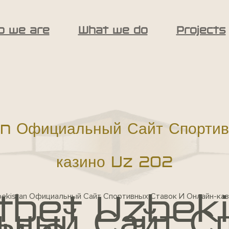
o we are
What we do
Projects
 Официальный Сайт Спортивн
казино Uz 202
bet Uzbek
bekistan Официальный Сайт Спортивных Ставок И Онлайн-каз
ьный Сайт Сп