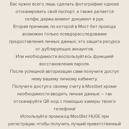
Вас нужно всего лишь сделать фотографию одноиз
отсканировать свой паспорт, а также делается
селфи, держа момент документ в рук.
Вторая причинам, по которой в Мост бет прохода
возможен только псевдорасследование
предоставления личных данных, это защита ресурса
от дублирующих аккаунтов.
Или необходимости воспользуйтесь функцией
восстановления пароля.
После успешной авторизации сами получите доступ
нему вашему личному кабинету.
Получите доступ к своему счету в Mostbet кроме
необходимости вводить личная данные – так
отсканируйте QR-код с помощью камеры твоего
телефона!
Используйте промокод MostBet HUGE при
регистрации, чтобы получить лучший приветственный