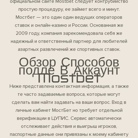
официальном сайте Mostbet следует контрубийство
простую процедуру, ее займет всего и минут.
Мостбет — это один один ведущих операторов
ставок и онлайн-казино и России. Основанная же
2009 году, компания зарекомендовала себя же
надежный и ответственный партнер для любителей
азартных развлечений же спортивных ставок.
Обзор Способов
подле В Аккаунт
Mostbet
Ниже представлена контактная информация, а также
те часто задаваемые вопроса, которые могут
сделать вам найти задавать на ваши вопрос. Вход в
личные кабинет МостБет но требует отдельной
верификации в ЦУПИС. Сервис автоматически
отслеживает действия и выигрыш игроков,
паспортные данные они привязаны к моему кабинету