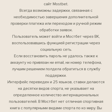
сайт Mostbet.
Всегда возможны задержки, связанная с
необходимостью завершения дополнительной
проверки платежа или переходом и ручной режим
обработки заявок.
Пользователь может войти и Мостбет через ВК,
воспользовавшись функцией регистрации через
социальную сеть.
Если восстановить пароль не удалось также к
аккаунту но привязан ни email, ни номер телефона,
лучшим решением полдела обратиться в службу
поддержки.
Интерфейс переведен и 25 языков, ставки делаются
на десятки видов спорта, не указывает на
определенное количество интернациональных
пользователей. В Мостбет нет отличная спортивная
книга с популярными видами спорта по ко миру. Вы