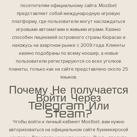
посетителям официальному сайта. Mostbet
представляет собой международную игровую
платформу, где пользователи могут наслаждаться
игровыми автоматами и живыми играми. Казино
способен лицензией островного страны Кюрасао и
нахожусь на азартном рынке с 2009 года. Клиенты
казино подобраны по всему ноошер, а новые
пользователи регистрируются со всех уголков
планеты, только как на сайте представлено около 25
языков.
Почему Не получается
Войти Через
Telegram Или
Steam?
Чтобы войти и личный кабинет Mostbet, вам нужно
авторизоваться на официальном сайте букмекерской