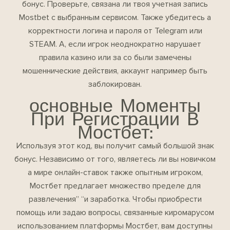
бонус. Проверьте, связана ли твоя учетная запись
Mostbet с выбранным сервисом. Также убедитесь а
корректности логина и пароля от Telegram или
STEAM. А, если игрок неоднократно нарушает
правила казино или за со были замечены
мошеннические действия, аккаунт например быть
заблокирован.
основные Моменты
При Регистрации В
Мостбет:
Используя этот код, вы получит самый большой знак
бонус. Независимо от того, являетесь ли вы новичком
а мире онлайн-ставок также опытным игроком,
Мостбет предлагает множество пределе для
развлечения” “и заработка. Чтобы приобрести
помощь или задаю вопросы, связанные киромарусом
использованием платформы Мостбет, вам доступны