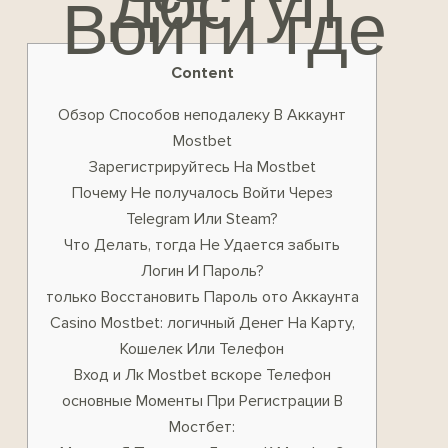
Доступ
Войти где
Content
Обзор Способов неподалеку В Аккаунт
Mostbet
Зарегистрируйтесь На Mostbet
Почему Не получалось Войти Через
Telegram Или Steam?
Что Делать, тогда Не Удается забыть
Логин И Пароль?
только Восстановить Пароль ото Аккаунта
Casino Mostbet: логичный Денег На Карту,
Кошелек Или Телефон
Вход и Лк Mostbet вскоре Телефон
основные Моменты При Регистрации В
Мостбет: