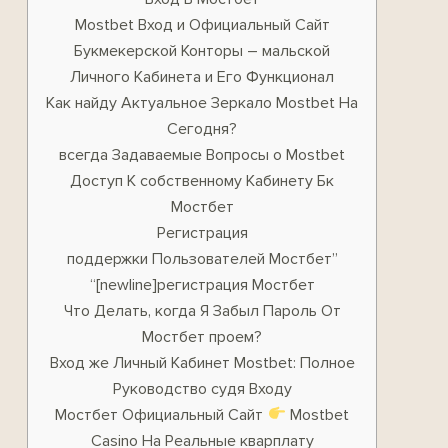
Mostbet Вход и Официальный Сайт
Букмекерской Конторы – мальской
Личного Кабинета и Его Функционал
Как найду Актуальное Зеркало Mostbet На
Сегодня?
всегда Задаваемые Вопросы о Mostbet
Доступ К собственному Кабинету Бк
Мостбет
Регистрация
поддержки Пользователей Мостбет”
“[newline]регистрация Мостбет
Что Делать, когда Я Забыл Пароль От
Мостбет проем?
Вход же Личный Кабинет Mostbet: Полное
Руководство судя Входу
Мостбет Официальный Сайт
Mostbet
Casino На Реальные кварплату