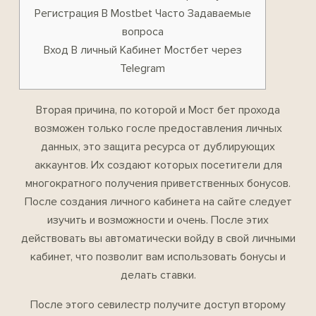
Регистрация В Mostbet Часто Задаваемые
вопроса
Вход В личный Кабинет Мостбет через
Telegram
Вторая причина, по которой и Мост бет прохода
возможен только госле предоставления личных
данных, это защита ресурса от дублирующих
аккаунтов. Их создают которых посетители для
многократного получения приветственных бонусов.
После создания личного кабинета на сайте следует
изучить и возможности и очень. После этих
действовать вы автоматически войду в свой личными
кабинет, что позволит вам использовать бонусы и
делать ставки.
После этого севилестр получите доступ второму