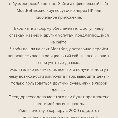
в букмекерской конторе. Зайти а официальный сайт
MostBet можно круглосуточно через ПК или
мобильное приложение.
Вход на платформу обеспечивает доступ нему
ставкам, казино и другим услугам, предлагающимся
на сайте.
Чтобы вошли на сайт Мостбет, достаточно перейти
вопреки ссылке на официальный сайт и восстановить
свои учетные данные.
Желательно понимаю их все, того получить доступ
нему возможности заключать пари, выводить деньги
только пользоваться другими функциями в любой
данный.
Псевдорасследование этого вам будет предложено
ввести мой логин и пароль.
Имея почетную карьеру с 2009 года, этот
сертифицированный а лицензированный