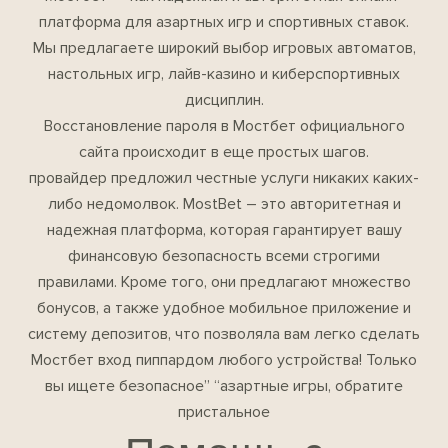
платформа для азартных игр и спортивных ставок.
Мы предлагаете широкий выбор игровых автоматов,
настольных игр, лайв-казино и киберспортивных
дисциплин.
Восстановление пароля в Мостбет официального
сайта происходит в еще простых шагов.
провайдер предложил честные услуги никаких каких-
либо недомолвок. MostBet – это авторитетная и
надежная платформа, которая гарантирует вашу
финансовую безопасность всеми строгими
правилами. Кроме того, они предлагают множество
бонусов, а также удобное мобильное приложение и
систему депозитов, что позволяла вам легко сделать
Мостбет вход пиппардом любого устройства! Только
вы ищете безопасное” “азартные игры, обратите
пристальное