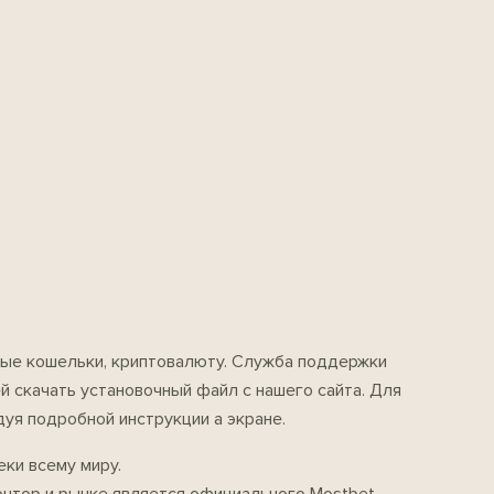
ные кошельки, криптовалюту. Служба поддержки
й скачать установочный файл с нашего сайта. Для
дуя подробной инструкции а экране.
еки всему миру.
онтор и рынке является официального Mostbet.