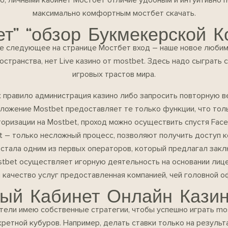
максимально комфортным
мостбет скачать
.
т” “обзор Букмекерской 
 следующее на странице Мостбет вход – наше новое любимо
транства, нет Live казино от mostbet. Здесь надо сыграть с 
игровых трастов мира.
 правило администрация казино либо запросить повторную 
ложение Mostbet предоставляет те только функции, что толь
оризации на Mostbet, проход можно осуществить спустя Facebo
t – только несложный процесс, позволяют получить доступ к
 стала одним из первых операторов, который предлагал закл
stbet осуществляет игорную деятельность на основании лице
ачество услуг предоставленная компанией, чей головной оф
ный Кабинет Онлайн Каз
тели имею собственные стратегии, чтобы успешно играть mo
ретной кубуров. Например, делать ставки только на результ