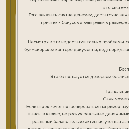
Это система
Того заказать снятие денежек, достаточно наж
приятных бонусов а выигрыши в размере д
Несмотря и эти недостатки только проблемы, с
букмекерской конторе документы, подтверждающ
Бесп
Эта бк пользуется доверием бесчисл
Трансляции
Сами можете
Если игрок хочет потренироваться например из
шансы в казино, не рискуя реальные денежным
реальный баланс только активная учётная зап
который движется вам больше всего. Кроме тог