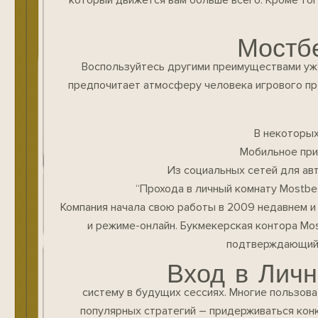
Мостбе
Воспользуйтесь другими преимуществами уже
предпочитает атмосферу человека игрового прос
В некоторых
Мобильное при
Из социальных сетей для авт
“Прохода в личный комнату Mostbe
Компания начала свою работы в 2009 недавнем и
и режиме-онлайн. Букмекерская контора Mo
подтверждающий к
Вход в Лич
систему в будущих сессиях. Многие пользова
популярных стратегий – придерживаться конк