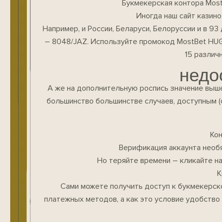
Букмекерская контора Most
Иногда наш сайт казино
Например, и России, Беларуси, Белоруссии и в 9
– 8048/JAZ. Используйте промокод MostBet HUG
15 различ
недо
А же на дополнительную роспись значение выше
большинство большинстве случаев, доступным (
Кон
Верификация аккаунта необя
Но теряйте времени – кликайте на
К
Сами можете получить доступ к букмекерско
платежных методов, а как это условие удобство