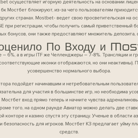
bet осуществляет игорную деятельность на основании лицен
 бк Мостбет блокируют, из-за чего пользователям приходитс
3 других странах. Mostbet- ведет свою просветительская на о
E при регистрации, чтобы получить самый приветственный бо
ных бонусов, они также предоставляют множитель депозита,
оценило По Входу и Mo
 – 6%, а в игры ITF же Челленджеры – 7-8%. Трансляции и г
соответствующие иконки отображаются, но они неактивны). 
усовершенство нормального выбора.
тора подойдет начинавшим и нетребовательным пользовате
зательна для участия в большинстве игр, но необходима ус
 Мостбет вход прямо теперь и начните чувства адреналиновый
роме того, на одном раунде Авиатор можно делать две ставк
й конторе и казино спустя эту страницу. Ученые в области а
 и безопасность для игроков. Мостбет КЗ предлагает уйму п
средств.