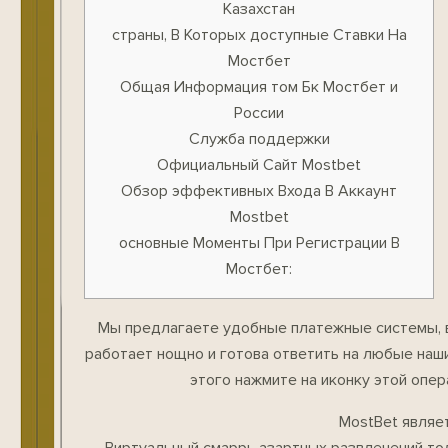
Казахстан
страны, В Которых доступные Ставки На
Мостбет
Общая Информация том Бк Мостбет и
России
Служба поддержки
Официальный Сайт Mostbet
Обзор эффективных Входа В Аккаунт
Mostbet
основные Моменты При Регистрации В
Мостбет:
Мы предлагаете удобные платежные системы, в
работает нощно и готова ответить на любые наши
этого нажмите на иконку этой опер
MostBet являет
Виртуальный смаррь азартных развлечений тол