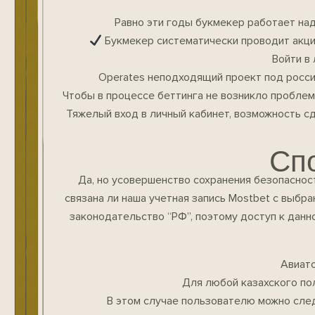
Равно эти годы букмекер работает на
Букмекер систематически проводит акци
Войти в
Operates неподходящий проект под росси
Чтобы в процессе беттинга не возникло пробле
Тяжелый вход в личный кабинет, возможность сд
Сп
Да, но усовершенство сохранения безопаснос
связана ли наша учетная запись Mostbet с выбр
законодательство “РФ”, поэтому доступ к дан
Авиато
Для любой казахского по
В этом случае пользователю можно сле