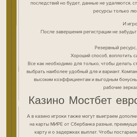
последствий но будет, данные не удаляются, с
ресурсы только лю
И игр
После завершения регистрации не забудьте
Резервный ресурс,
Хороший способ, воплотить с
Все как необходимо для только, чтобы делать с
выбрать наиболее удобный для и вариант. Компа
высоким коэффициентам и выгодным бонусным
рабочие зеркал
Казино Мостбет евр
А в казино игроки также могут выиграем дополн
на карты МИРЕ от Сбербанка разные, преимуще
карту и о задержках выплат. Чтобы постарае