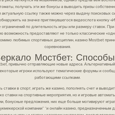
втоматы, получать эти же бонусы а выводить призы собстве
 актуальную ссылку также можно через выдачу поисковых с
обнаружить на значке приглянувшегося видеослота кнопку «И
ограничений по длительность игры или размеру ставок. При
кую возможность предоставляют не только классические «одн
 Помимо любимых спортивных дисциплин, казино Mostbet прин
соревнования.
Зеркало Мостбет: Способы
tbet, привычно отправляющие новые адреса. Альтернативны
Некоторые игроки используют тематические форумы и сообще
работающими ссылками.
ставки в спорт, играть же казино, пополнять счет и выводит
о ставки на спортивные мероприятия, но и игровые автоматы
ии, бонусные предложения, них еще больше мотивируют игра
укмекерской компании” “и онлайн казино, предназначенным д
 азартные игры и ставки надзором контролем, доступ второму